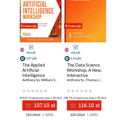
Promocja
Promocja
ebook
ebook
107 pkt
116 pkt
The Applied
The Data Science
Artificial
Workshop. A New,
Intelligence
Interactive
Workshop. Start
Anthony So
,
William So
,
Zsolt Nagy
Approach to
Anthony So
,
Swanand Bagve
,
Thomas Joseph
,
John Wesley Doy
,
Robert Tha
working with AI
Learning Data
today, to build
Science
games, design
(89,25 zł najniższa cena z 30 dni)
(96,75 zł najniższa cena z 30 dni)
decision trees, and
107.10 zł
116.10 zł
train your own
machine learning
119.00zł
(-10%)
129.00zł
(-10%)
models