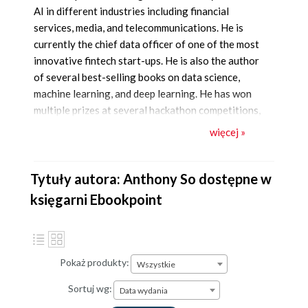
AI in different industries including financial
services, media, and telecommunications. He is
currently the chief data officer of one of the most
innovative fintech start-ups. He is also the author
of several best-selling books on data science,
machine learning, and deep learning. He has won
multiple prizes at several hackathon competitions,
such as Unearthed, GovHack, and Pepper Money.
więcej »
Anthony holds two master's degrees, one in
computer science and the other in data science
and innovation.
Tytuły autora: Anthony So dostępne w
księgarni Ebookpoint
Pokaż produkty:
Wszystkie
Sortuj wg:
Data wydania