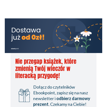
Nie przegap książek, które
zmienią Twój wieczór w
literacką przygodę!
Dołącz do czytelników
Ebookpoint, zapisz się na nasz
newsletter i
odbierz darmowy
prezent
. Czekamy na Ciebie!