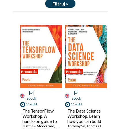
Filtruj »
Promocja
Promocja
ebook
ebook
116 pkt
116 pkt
The TensorFlow
The Data Science
Workshop. A
Workshop. Learn
hands-on guide to
how you can build
building deep
Matthew Moocarme
,
Abhranshu Bagchi
machine learning
Anthony So
,
Anthony So
,
Thomas Joseph
,
Anthony Madda
,
Robert Tha