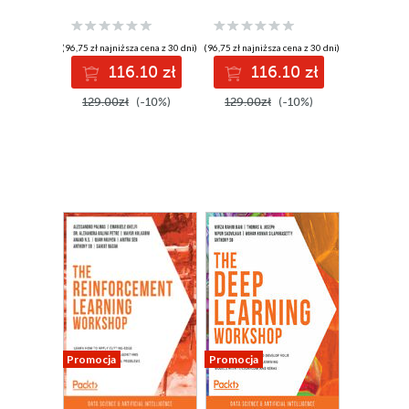
learning models
models and create
from scratch using
your own real-
real-world
world data science
(96,75 zł najniższa cena z 30 dni)
(96,75 zł najniższa cena z 30 dni)
datasets
projects - Second
116.10 zł
116.10 zł
Edition
129.00zł
(-10%)
129.00zł
(-10%)
Promocja
Promocja