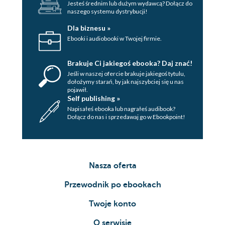
Jesteś średnim lub dużym wydawcą? Dołącz do
naszego systemu dystrybucji!
Dla biznesu »
Ebooki i audiobooki w Twojej firmie.
Brakuje Ci jakiegoś ebooka? Daj znać!
Jeśli w naszej ofercie brakuje jakiegoś tytulu,
dołożymy starań, by jak najszybciej się u nas
pojawił.
Self publishing »
Napisałeś ebooka lub nagrałeś audibook?
Dołącz do nas i sprzedawaj go w Ebookpoint!
Nasza oferta
Przewodnik po ebookach
Twoje konto
O serwisie