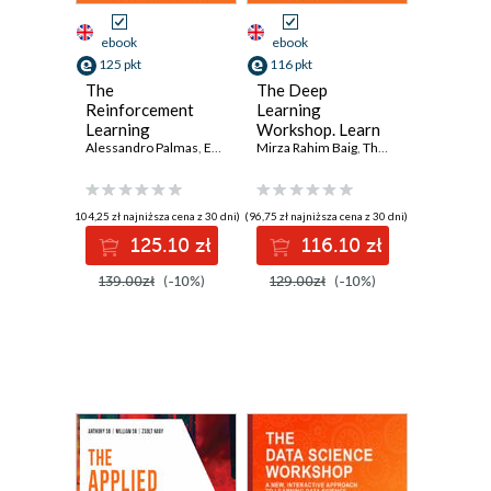
ebook
ebook
125 pkt
116 pkt
The
The Deep
Reinforcement
Learning
Learning
Workshop. Learn
Workshop. Learn
Alessandro Palmas
,
Emanuele Ghelfi
the skills you need
Mirza Rahim Baig
,
Dr. Alexandra Galina Petre
,
Thomas Joseph
,
Nipun
,
May
how to apply
to develop your
cutting-edge
own next-
reinforcement
generation deep
(104,25 zł najniższa cena z 30 dni)
(96,75 zł najniższa cena z 30 dni)
learning
learning models
125.10 zł
116.10 zł
algorithms to a
with TensorFlow
wide range of
and Keras
139.00zł
(-10%)
129.00zł
(-10%)
control problems