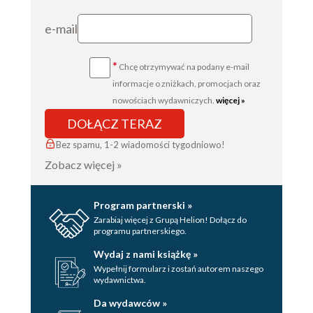
e-mail
*
Chcę otrzymywać na podany e-mail
informacje o zniżkach, promocjach oraz
nowościach wydawniczych.
więcej »
DOŁĄCZ TERAZ
Bez spamu, 1-2 wiadomości tygodniowo!
Zobacz więcej »
Program partnerski »
Zarabiaj więcej z Grupą Helion! Dołącz do
programu partnerskiego.
Wydaj z nami książkę »
Wypełnij formularz i zostań autorem naszego
wydawnictwa.
Da wydawców »