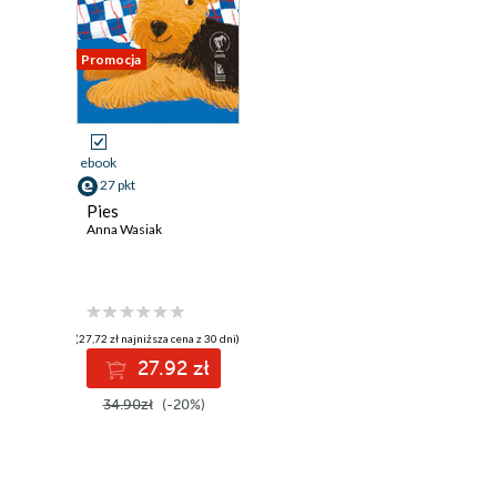
Promocja
ebook
27 pkt
Pies
Anna Wasiak
(27,72 zł najniższa cena z 30 dni)
27.92 zł
34.90zł
(-20%)