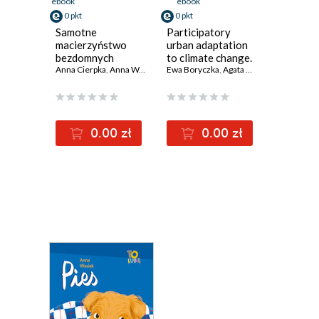
ebook
ebook
0 pkt
0 pkt
Samotne
Participatory
macierzyństwo
urban adaptation
bezdomnych
to climate change.
kobiet
Anna Cierpka
,
Anna Wasiak
A guide for the
Ewa Boryczka
,
Agata Burlińska
,
Kamil Br
effective
collaboration of
local governments
and city residents
0.00 zł
0.00 zł