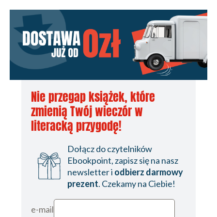
Nie przegap książek, które
zmienią Twój wieczór w
literacką przygodę!
Dołącz do czytelników
Ebookpoint, zapisz się na nasz
newsletter i
odbierz darmowy
prezent
. Czekamy na Ciebie!
e-mail