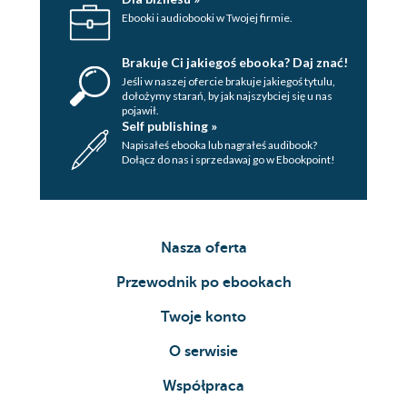
Ebooki i audiobooki w Twojej firmie.
Brakuje Ci jakiegoś ebooka? Daj znać!
Jeśli w naszej ofercie brakuje jakiegoś tytulu,
dołożymy starań, by jak najszybciej się u nas
pojawił.
Self publishing »
Napisałeś ebooka lub nagrałeś audibook?
Dołącz do nas i sprzedawaj go w Ebookpoint!
Nasza oferta
Przewodnik po ebookach
Twoje konto
O serwisie
Współpraca