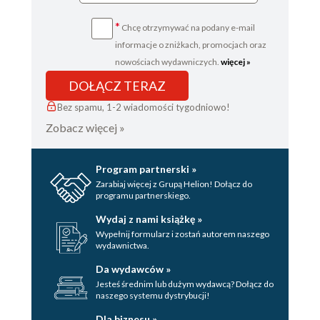
*
Chcę otrzymywać na podany e-mail
informacje o zniżkach, promocjach oraz
nowościach wydawniczych.
więcej »
DOŁĄCZ TERAZ
Bez spamu, 1-2 wiadomości tygodniowo!
Zobacz więcej »
Program partnerski »
Zarabiaj więcej z Grupą Helion! Dołącz do
programu partnerskiego.
Wydaj z nami książkę »
Wypełnij formularz i zostań autorem naszego
wydawnictwa.
Da wydawców »
Jesteś średnim lub dużym wydawcą? Dołącz do
naszego systemu dystrybucji!
Dla biznesu »