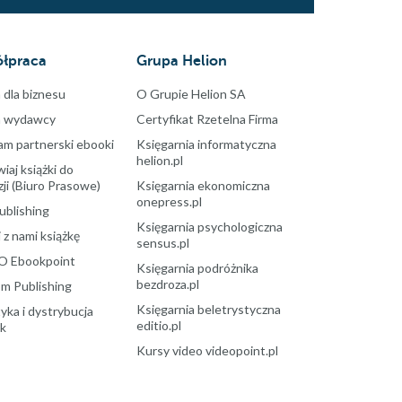
łpraca
Grupa Helion
 dla biznesu
O Grupie Helion SA
a wydawcy
Certyfikat Rzetelna Firma
am partnerski ebooki
Księgarnia informatyczna
helion.pl
aj książki do
ji (Biuro Prasowe)
Księgarnia ekonomiczna
onepress.pl
ublishing
Księgarnia psychologiczna
 z nami książkę
sensus.pl
O Ebookpoint
Księgarnia podróżnika
bezdroza.pl
m Publishing
Księgarnia beletrystyczna
yka i dystrybucja
editio.pl
ek
Kursy video videopoint.pl