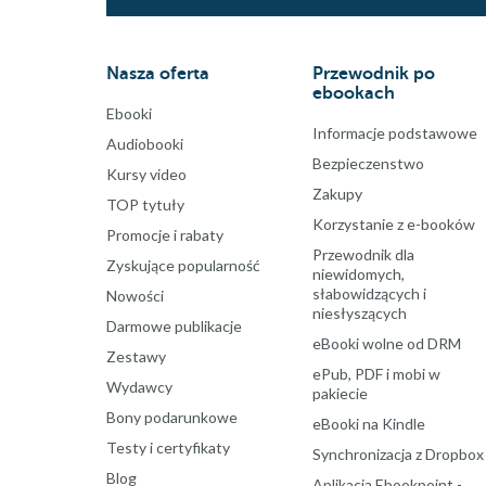
Nasza oferta
Przewodnik po
ebookach
Ebooki
Informacje podstawowe
Audiobooki
Bezpieczenstwo
Kursy video
Zakupy
TOP tytuły
Korzystanie z e-booków
Promocje i rabaty
Przewodnik dla
Zyskujące popularność
niewidomych,
słabowidzących i
Nowości
niesłyszących
Darmowe publikacje
eBooki wolne od DRM
Zestawy
ePub, PDF i mobi w
Wydawcy
pakiecie
Bony podarunkowe
eBooki na Kindle
Testy i certyfikaty
Synchronizacja z Dropbox
Blog
Aplikacja Ebookpoint -