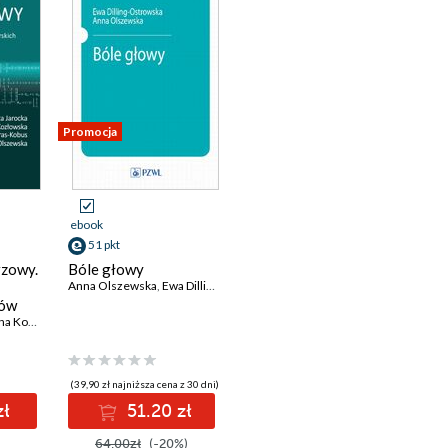
Promocja
ebook
51 pkt
rzowy.
Bóle głowy
Anna Olszewska
,
Ewa Dilling-Ostrowska
iów
Kozłowska
,
Beata Madras-Kobus
,
Anna Olszewska
(39,90 zł najniższa cena z 30 dni)
zł
51.20 zł
64.00zł
(-20%)