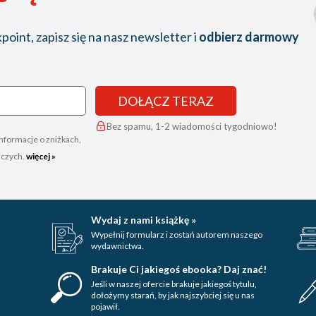
oint, zapisz się na nasz newsletter i
odbierz darmowy
DOŁĄCZ TERAZ
Bez spamu, 1-2 wiadomości tygodniowo!
nformacje o zniżkach,
iczych.
więcej »
Wydaj z nami książkę »
Wypełnij formularz i zostań autorem naszego
wydawnictwa.
Brakuje Ci jakiegoś ebooka? Daj znać!
Jeśli w naszej ofercie brakuje jakiegoś tytulu,
dołożymy starań, by jak najszybciej się u nas
pojawił.