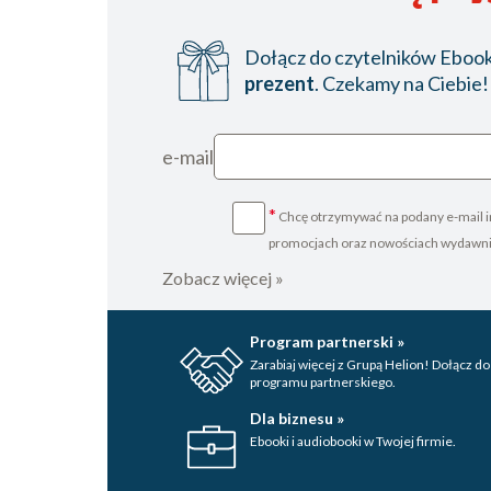
Dołącz do czytelników Ebookp
prezent
. Czekamy na Ciebie!
e-mail
*
Chcę otrzymywać na podany e-mail i
promocjach oraz nowościach wydawn
Zobacz więcej »
Program partnerski »
Zarabiaj więcej z Grupą Helion! Dołącz do
programu partnerskiego.
Dla biznesu »
Ebooki i audiobooki w Twojej firmie.