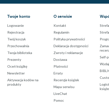
Twoje konto
O serwisie
Wspó
Logowanie
Kontakt
Strefa
Rejestracja
Regulamin
Stref
Twój koszyk
Polityka prywatności
Progr
Przechowalnia
Deklaracja dostępności
Zamawi
recenz
Twoja biblioteka
Zwroty i reklamacje
Self-p
Prezenty
Dostawa
Wydaj
Oceń książkę
Płatności
BIBLI
Newsletter
Erraty
Custo
Aktywacja kodów na
Recenzje książek
produkty
Logist
Mapa serwisu
książ
LiveChat
Pomoc