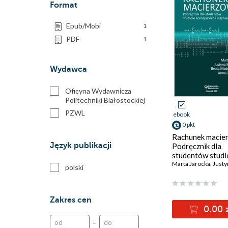
Format
Epub/Mobi
1
PDF
1
Wydawca
Oficyna Wydawnicza
Politechniki Białostockiej
PZWL
ebook
0 pkt
Rachunek macie
Język publikacji
Podręcznik dla
studentów stud
licencjackich i
Marta Jarocka
,
Justyna 
polski
inżynierskich
Zakres cen
0.00 
–