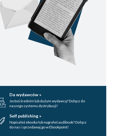
Da wydawców »
Jesteś średnim lub dużym wydawcą? Dołącz do
naszego systemu dystrybucji!
Self publishing »
Napisałeś ebooka lub nagrałeś audibook? Dołącz
do nas i sprzedawaj go w Ebookpoint!