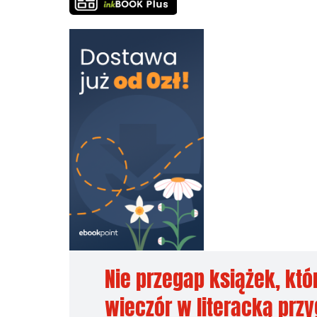
Nie przegap książek, któ
wieczór w literacką prz