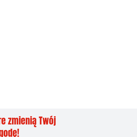
re zmienią Twój
ygodę!