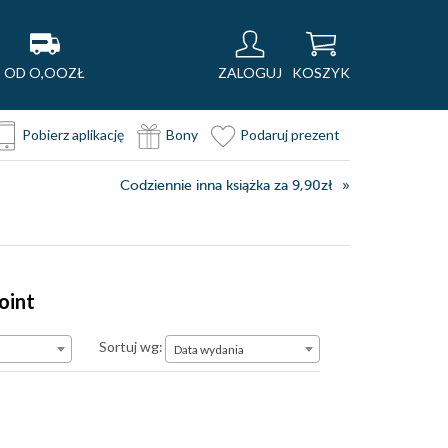
OD O,OOZŁ
ZALOGUJ
KOSZYK
Pobierz aplikację
Bony
Podaruj prezent
Codziennie inna książka za 9,90zł
oint
Data wydania
Sortuj wg:
Data wydania