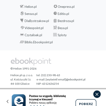
Helion.pl
Onepress.pl
Sensus.pl
Editio.pl
DlaBystrzakow.pl
Bezdroza.pl
Videopoint.pl
Beya.pl
Czytalisek.pl
Sploty
Biblio.Ebookpoint.pl
© Helion 1991-2026
Helion.pl sp. z o.o.
tel. (32) 230-98-63
ul. Kościuszki 1c
e-mail:
[wyświetl email]@ebookpoint.pl
44-100 Gliwice
NIP: 6312636254
Regon: 241989027
Designed with ♥ by
Tonik.pl