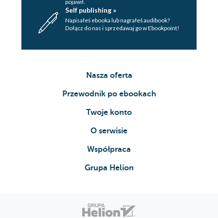
pojawił.
Self publishing »
Napisałeś ebooka lub nagrałeś audibook?
Dołącz do nas i sprzedawaj go w Ebookpoint!
Nasza oferta
Przewodnik po ebookach
Twoje konto
O serwisie
Współpraca
Grupa Helion