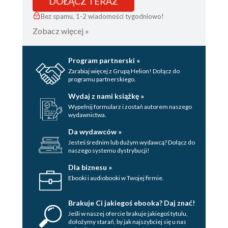
DOŁĄCZ TERAZ
Bez spamu, 1-2 wiadomości tygodniowo!
Zobacz więcej »
Program partnerski »
Zarabiaj więcej z Grupą Helion! Dołącz do
programu partnerskiego.
Wydaj z nami książkę »
Wypełnij formularz i zostań autorem naszego
wydawnictwa.
Da wydawców »
Jesteś średnim lub dużym wydawcą? Dołącz do
naszego systemu dystrybucji!
Dla biznesu »
Ebooki i audiobooki w Twojej firmie.
Brakuje Ci jakiegoś ebooka? Daj znać!
Jeśli w naszej ofercie brakuje jakiegoś tytulu,
dołożymy starań, by jak najszybciej się u nas