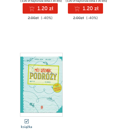
(1,00 zł najniższa cena z 30 dni)
(1,00 zł najniższa cena z 30 dni)
1.20 zł
1.20 zł
2.00zł
(-40%)
2.00zł
(-40%)
książka