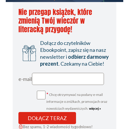
Nie przegap książek, które
zmienią Twój wieczór w
literacką przygodę!
Dołącz do czytelników
Ebookpoint, zapisz się na nasz
newsletter i
odbierz darmowy
prezent
. Czekamy na Ciebie!
e-mail
*
Chcę otrzymywać na podany e-mail
informacje o zniżkach, promocjach oraz
nowościach wydawniczych.
więcej »
DOŁĄCZ TERAZ
Bez spamu, 1-2 wiadomości tygodniowo!