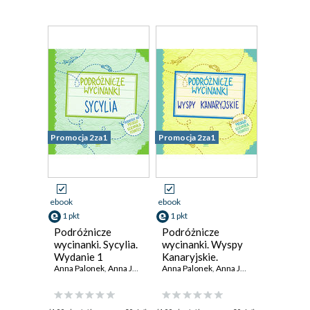
Promocja 2za1
Promocja 2za1
ebook
ebook
1 pkt
1 pkt
Podróżnicze
Podróżnicze
wycinanki. Sycylia.
wycinanki. Wyspy
Wydanie 1
Kanaryjskie.
Anna Palonek
,
Anna Jamróz
Wydanie 1
Anna Palonek
,
Anna Jamróz