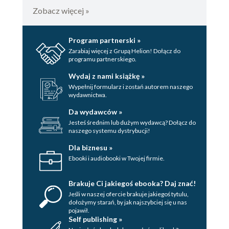
Zobacz więcej »
Program partnerski »
Zarabiaj więcej z Grupą Helion! Dołącz do
programu partnerskiego.
Wydaj z nami książkę »
Wypełnij formularz i zostań autorem naszego
wydawnictwa.
Da wydawców »
Jesteś średnim lub dużym wydawcą? Dołącz do
naszego systemu dystrybucji!
Dla biznesu »
Ebooki i audiobooki w Twojej firmie.
Brakuje Ci jakiegoś ebooka? Daj znać!
Jeśli w naszej ofercie brakuje jakiegoś tytulu,
dołożymy starań, by jak najszybciej się u nas
pojawił.
Self publishing »