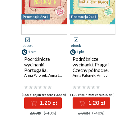
Promocja 2za1
Promocja 2za1
ebook
ebook
1 pkt
1 pkt
Podróżnicze
Podróżnicze
wycinanki.
wycinanki. Praga i
Portugalia.
Czechy północne.
Wydanie 1
Anna Palonek
,
Anna Jamróz
Wydanie 1
Anna Palonek
,
Anna Jamróz
(1,00 zł najniższa cena z 30 dni)
(1,00 zł najniższa cena z 30 dni)
1.20 zł
1.20 zł
2.00zł
(-40%)
2.00zł
(-40%)