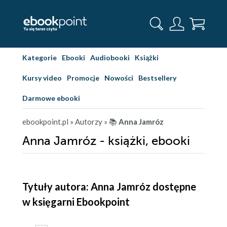
Kategorie
Ebooki
Audiobooki
Książki
Kursy video
Promocje
Nowości
Bestsellery
Darmowe ebooki
ebookpoint.pl
» Autorzy
» 📚
Anna Jamróz
Anna Jamróz - książki, ebooki
Tytuły autora: Anna Jamróz dostępne
w księgarni Ebookpoint