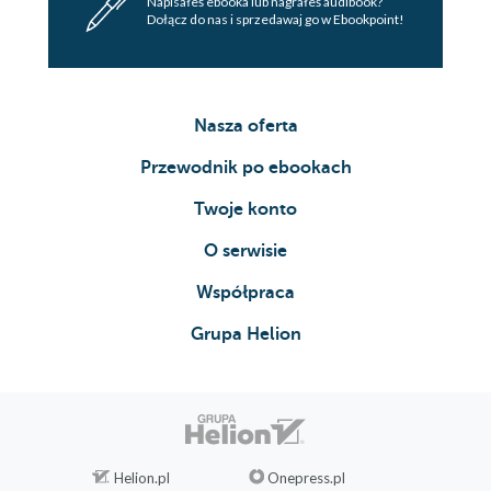
Napisałeś ebooka lub nagrałeś audibook?
Dołącz do nas i sprzedawaj go w Ebookpoint!
Nasza oferta
Przewodnik po ebookach
Twoje konto
O serwisie
Współpraca
Grupa Helion
Helion.pl
Onepress.pl