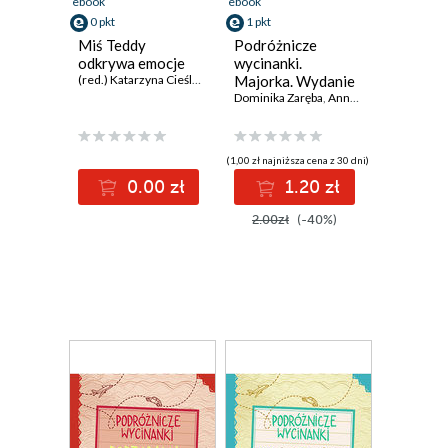
ebook
ebook
0 pkt
1 pkt
Miś Teddy
Podróżnicze
odkrywa emocje
wycinanki.
(red.) Katarzyna Cieślak
,
Katarzyna Kuleta
Majorka. Wydanie
,
Anna Leszczyńska
,
Joanna
1
Dominika Zaręba
,
Anna Jamróz
(1,00 zł najniższa cena z 30 dni)
0.00 zł
1.20 zł
2.00zł
(-40%)