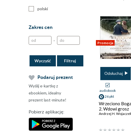
polski
Zakres cen
–
Promocja
Wyczyść
Odsłuchaj
Podaruj prezent
Wyślij e-kartkę z
audiobook
ebookiem, idealny
26 pkt
prezent last-minute!
Wrzeciono Boga
2. Wdowi grosz
Pobierz aplikację:
Andrzej H. Wojacze