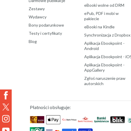
Darmowe publikacje
eBooki wolne od DRM
Zestawy
ePub, PDF i mobi w
Wydawcy
pakiecie
Bony podarunkowe
eBooki na Kindle
Testy i certyfikaty
Synchronizacja z Dropbox
Blog
Aplikacja Ebookpoint -
Android
Aplikacja Ebookpoint - iO
Aplikacja Ebookpoint -
AppGallery
Zgłoś naruszenie praw
autorskich
Płatności obsługuje: