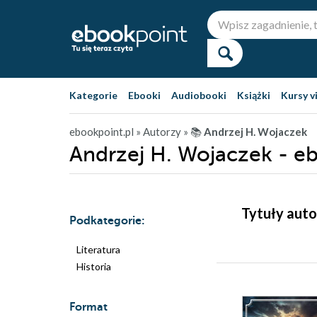
Kategorie
Ebooki
Audiobooki
Książki
Kursy v
ebookpoint.pl
» Autorzy
» 📚
Andrzej H. Wojaczek
Andrzej H. Wojaczek - e
Tytuły auto
Podkategorie:
Literatura
Historia
Format