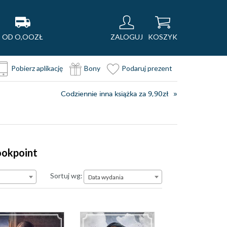
OD O,OOZŁ
ZALOGUJ
KOSZYK
Pobierz aplikację
Bony
Podaruj prezent
Codziennie inna książka za 9,90zł
ookpoint
Data wydania
Sortuj wg:
Data wydania