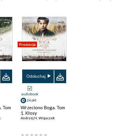
Promocja
Odsłuchaj
audiobook
26 pkt
. Tom
Wrzeciono Boga. Tom
1. Kłosy
k
Andrzej H. Wojaczek