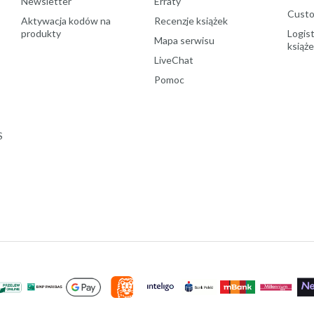
Newsletter
Erraty
Custo
Aktywacja kodów na
Recenzje książek
produkty
Logist
Mapa serwisu
książ
LiveChat
Pomoc
S