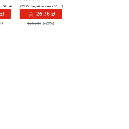
 z 30 dni)
(23,90 zł najniższa cena z 30 dni)
zł
26.36 zł
%)
32.95 zł
(-20%)