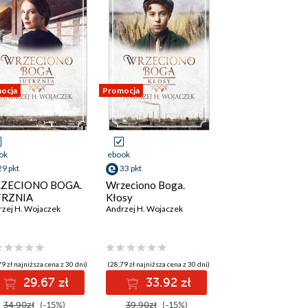
ocja
Promocja
ok
ebook
29 pkt
33 pkt
ZECIONO BOGA.
Wrzeciono Boga.
TRZNIA
Kłosy
zej H. Wojaczek
Andrzej H. Wojaczek
9 zł najniższa cena z 30 dni)
(28,79 zł najniższa cena z 30 dni)
29.67 zł
33.92 zł
34.90zł
(-15%)
39.90zł
(-15%)