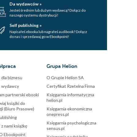
Da wydawców »
Jesteś średnim lub dużym wydawcą? Dołącz do
naszego systemu dystrybucji!
Self publishing »
Napisałeś ebooka lub nagrałeś audibook? Dołącz
do nas i sprzedawaj go w Ebookpoint!
łpraca
Grupa Helion
 dla biznesu
O Grupie Helion SA
a wydawcy
Certyfikat Rzetelna Firma
am partnerski ebooki
Księgarnia informatyczna
helion.pl
aj książki do
ji (Biuro Prasowe)
Księgarnia ekonomiczna
onepress.pl
ublishing
Księgarnia psychologiczna
 z nami książkę
sensus.pl
O Ebookpoint
Księgarnia podróżnika