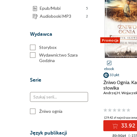
Epub/Mobi
5
Audiobooki MP3
2
Wydawca
Promocja
Storybox
Wydawnictwo Szara
Godzina
ebook
33 pkt
Serie
Żniwo Ognia. Ka
słowika
Andrzej H. Wojacze
Żniwo ognia
(29,42 zł najniższa cena
33.92 
Język publikacji
39.90zł
(-15