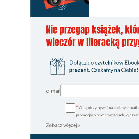
Nie przegap książek, któ
wieczór w literacką prz
Dołącz do czytelników Ebookp
prezent
. Czekamy na Ciebie!
e-mail
*
Chcę otrzymywać na podany e-mail i
promocjach oraz nowościach wydawn
Zobacz więcej »