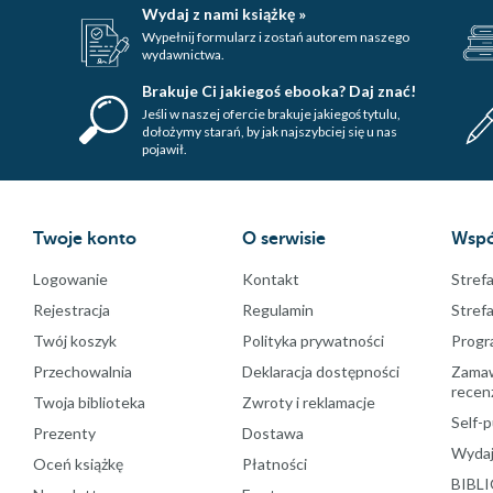
Wydaj z nami książkę »
Wypełnij formularz i zostań autorem naszego
wydawnictwa.
Brakuje Ci jakiegoś ebooka? Daj znać!
Jeśli w naszej ofercie brakuje jakiegoś tytulu,
dołożymy starań, by jak najszybciej się u nas
pojawił.
Twoje konto
O serwisie
Wspó
Logowanie
Kontakt
Strefa
Rejestracja
Regulamin
Stref
Twój koszyk
Polityka prywatności
Progr
Przechowalnia
Deklaracja dostępności
Zamawi
recenz
Twoja biblioteka
Zwroty i reklamacje
Self-p
Prezenty
Dostawa
Wydaj
Oceń książkę
Płatności
BIBLI