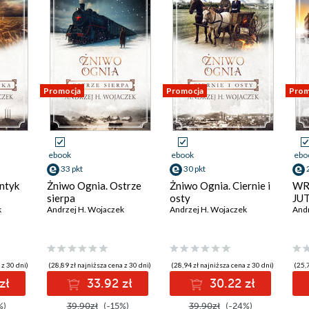
Promocja
Promocja
Prom
ebook
ebook
ebo
33 pkt
30 pkt
ntyk
Żniwo Ognia. Ostrze
Żniwo Ognia. Ciernie i
WR
sierpa
osty
JU
k
Andrzej H. Wojaczek
Andrzej H. Wojaczek
Andr
 z 30 dni)
(28,89 zł najniższa cena z 30 dni)
(28,94 zł najniższa cena z 30 dni)
(25,7
zł
33.92 zł
30.22 zł
%)
39.90zł
(-15%)
39.90zł
(-24%)