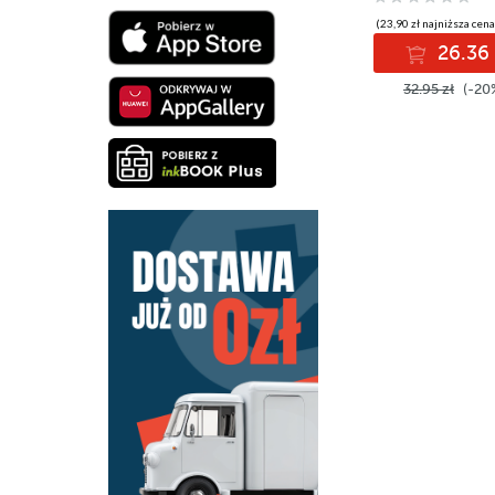
(23,90 zł najniższa cena
26.36 
32.95 zł
(-20