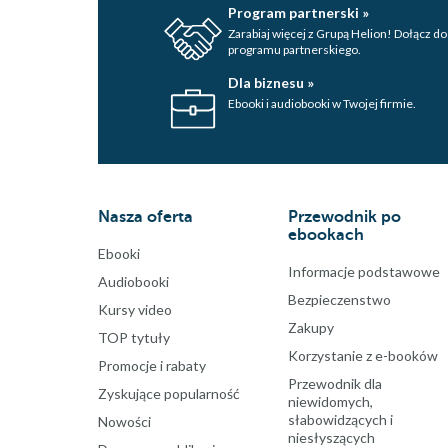
Program partnerski »
Zarabiaj więcej z Grupą Helion! Dołącz do
programu partnerskiego.
Dla biznesu »
Ebooki i audiobooki w Twojej firmie.
Nasza oferta
Przewodnik po
ebookach
Ebooki
Informacje podstawowe
Audiobooki
Bezpieczenstwo
Kursy video
Zakupy
TOP tytuły
Korzystanie z e-booków
Promocje i rabaty
Przewodnik dla
Zyskujące popularność
niewidomych,
słabowidzących i
Nowości
niesłyszących