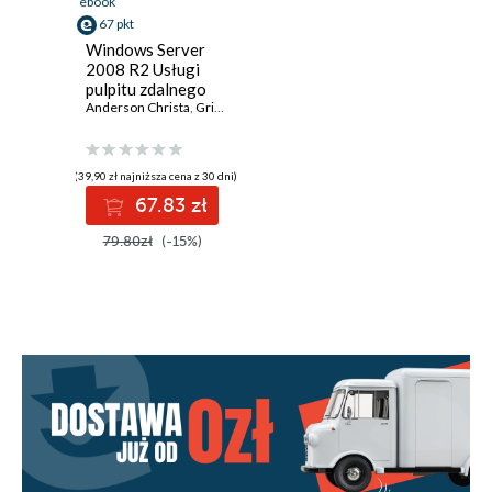
ebook
67 pkt
Windows Server
2008 R2 Usługi
pulpitu zdalnego
Resource Kit
Anderson Christa
,
Griffin Kristin
(39,90 zł najniższa cena z 30 dni)
67.83 zł
79.80zł
(-15%)