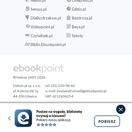
Helion.pl
Onepress.pl
Sensus.pl
Editio.pl
DlaBystrzakow.pl
Bezdroza.pl
Videopoint.pl
Beya.pl
Czytalisek.pl
Sploty
Biblio.Ebookpoint.pl
© Helion 1991-2026
Helion.pl sp. z o.o.
tel. (32) 230-98-63
ul. Kościuszki 1c
e-mail:
[wyświetl email]@ebookpoint.pl
44-100 Gliwice
NIP: 6312636254
Regon: 241989027
Designed with ♥ by
Tonik.pl
Pełna wersja strony »