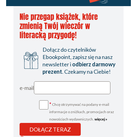
Nie przegap książek, które
zmienią Twój wieczór w
literacką przygodę!
Dołącz do czytelników
Ebookpoint, zapisz się na nasz
newsletter i
odbierz darmowy
prezent
. Czekamy na Ciebie!
e-mail
*
Chcę otrzymywać na podany e-mail
informacje o zniżkach, promocjach oraz
nowościach wydawniczych.
więcej »
DOŁĄCZ TERAZ