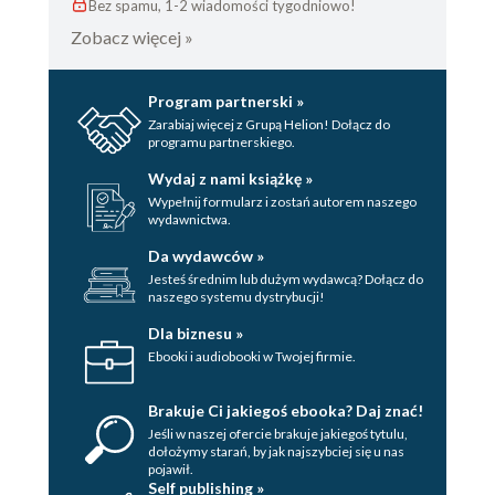
Bez spamu, 1-2 wiadomości tygodniowo!
Zobacz więcej »
Program partnerski »
Zarabiaj więcej z Grupą Helion! Dołącz do
programu partnerskiego.
Wydaj z nami książkę »
Wypełnij formularz i zostań autorem naszego
wydawnictwa.
Da wydawców »
Jesteś średnim lub dużym wydawcą? Dołącz do
naszego systemu dystrybucji!
Dla biznesu »
Ebooki i audiobooki w Twojej firmie.
Brakuje Ci jakiegoś ebooka? Daj znać!
Jeśli w naszej ofercie brakuje jakiegoś tytulu,
dołożymy starań, by jak najszybciej się u nas
pojawił.
Self publishing »