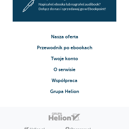
Napisałeś ebooka lub nagrałeś audibook?
Dołącz do nas i sprzedawaj go w Ebookpoint!
Nasza oferta
Przewodnik po ebookach
Twoje konto
O serwisie
Współpraca
Grupa Helion