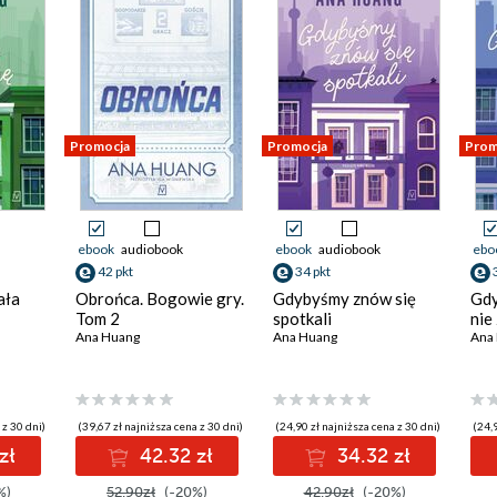
Promocja
Promocja
Prom
ebook
audiobook
ebook
audiobook
ebo
42 pkt
34 pkt
ała
Obrońca. Bogowie gry.
Gdybyśmy znów się
Gdy
Tom 2
spotkali
nie
Ana Huang
Ana Huang
Ana
 z 30 dni)
(39,67 zł najniższa cena z 30 dni)
(24,90 zł najniższa cena z 30 dni)
(24,9
zł
42.32 zł
34.32 zł
%)
52.90zł
(-20%)
42.90zł
(-20%)