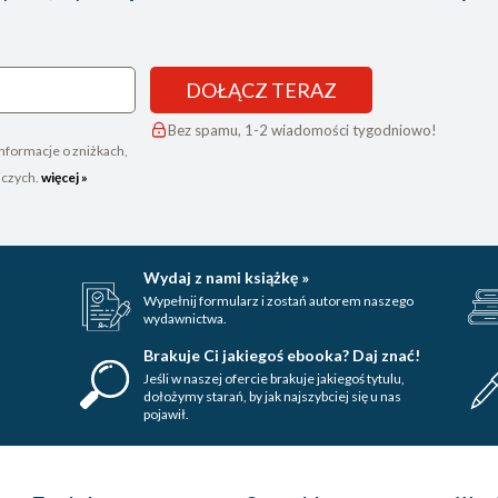
DOŁĄCZ TERAZ
Bez spamu, 1-2 wiadomości tygodniowo!
nformacje o zniżkach,
iczych.
więcej »
Wydaj z nami książkę »
Wypełnij formularz i zostań autorem naszego
wydawnictwa.
Brakuje Ci jakiegoś ebooka? Daj znać!
Jeśli w naszej ofercie brakuje jakiegoś tytulu,
dołożymy starań, by jak najszybciej się u nas
pojawił.