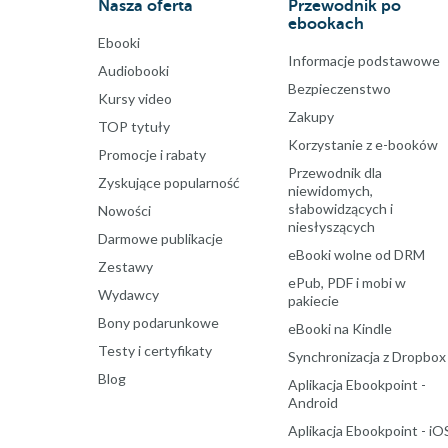
Nasza oferta
Przewodnik po
ebookach
Ebooki
Informacje podstawowe
Audiobooki
Bezpieczenstwo
Kursy video
Zakupy
TOP tytuły
Korzystanie z e-booków
Promocje i rabaty
Przewodnik dla
Zyskujące popularność
niewidomych,
słabowidzących i
Nowości
niesłyszących
Darmowe publikacje
eBooki wolne od DRM
Zestawy
ePub, PDF i mobi w
Wydawcy
pakiecie
Bony podarunkowe
eBooki na Kindle
Testy i certyfikaty
Synchronizacja z Dropbox
Blog
Aplikacja Ebookpoint -
Android
Aplikacja Ebookpoint - iO