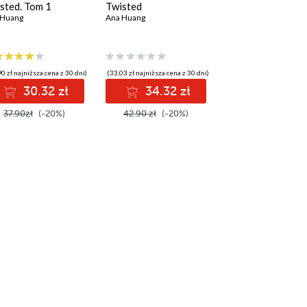
sted. Tom 1
Twisted
 Huang
Ana Huang
0 zł najniższa cena z 30 dni)
(33,03 zł najniższa cena z 30 dni)
30.32 zł
34.32 zł
37.90zł
(-20%)
42.90 zł
(-20%)