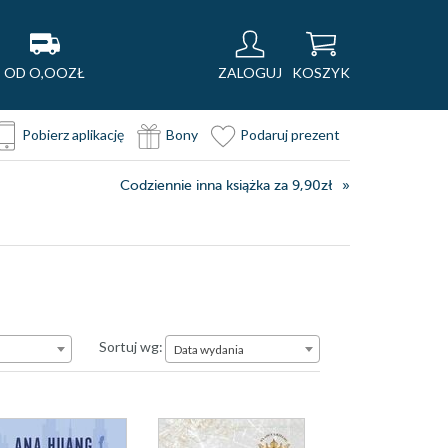
OD O,OOZŁ
ZALOGUJ
KOSZYK
Pobierz aplikację
Bony
Podaruj prezent
Codziennie inna książka za 9,90zł
Data wydania
Sortuj wg:
Data wydania