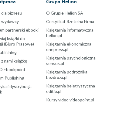
łpraca
Grupa Helion
 dla biznesu
O Grupie Helion SA
a wydawcy
Certyfikat Rzetelna Firma
am partnerski ebooki
Księgarnia informatyczna
helion.pl
aj książki do
ji (Biuro Prasowe)
Księgarnia ekonomiczna
onepress.pl
ublishing
Księgarnia psychologiczna
 z nami książkę
sensus.pl
O Ebookpoint
Księgarnia podróżnika
bezdroza.pl
m Publishing
Księgarnia beletrystyczna
yka i dystrybucja
editio.pl
ek
Kursy video videopoint.pl