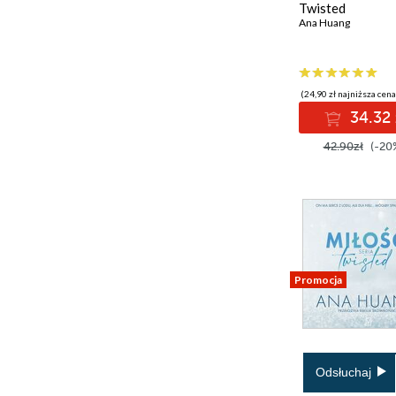
Twisted
Ana Huang
(24,90 zł najniższa cena
34.32 
42.90zł
(-20
Promocja
Odsłuchaj