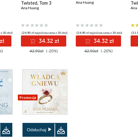
Twisted. Tom 3
Ana Huang
Twi
Ana Huang
Ana
 z 30 dni)
(24,90 zł najniższa cena z 30 dni)
(24,90 zł najniższa cena z 30 dni)
(21,9
zł
34.32 zł
34.32 zł
%)
42.90zł
(-20%)
42.90zł
(-20%)
Promocja
Odsłuchaj