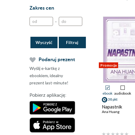
Zakres cen
–
Wyczyść
Podaruj prezent
Promocja
Wyślij e-kartkę z
ebookiem, idealny
prezent last-minute!
ebook
audiobook
Pobierz aplikację:
38 pkt
Napastnik
Ana Huang