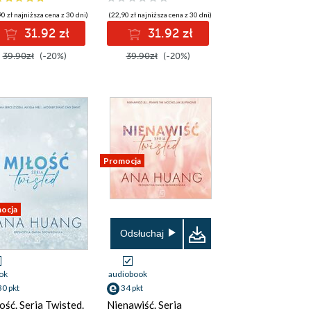
0 zł najniższa cena z 30 dni)
(22,90 zł najniższa cena z 30 dni)
31.92 zł
31.92 zł
39.90zł
(-20%)
39.90zł
(-20%)
Promocja
ocja
Odsłuchaj
ok
audiobook
30 pkt
34 pkt
ość. Seria Twisted.
Nienawiść. Seria