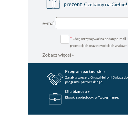
prezent
. Czekamy na Ciebie!
e-mail
*
Chcę otrzymywać na podany e-mail i
promocjach oraz nowościach wydawn
Zobacz więcej »
Program partnerski »
Zarabiaj więcej z Grupą Helion! Dołącz do
programu partnerskiego.
Dla biznesu »
Ebooki i audiobooki w Twojej firmie.