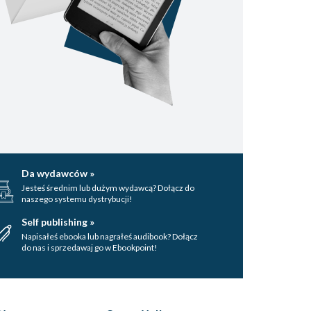
Da wydawców »
Jesteś średnim lub dużym wydawcą? Dołącz do
naszego systemu dystrybucji!
Self publishing »
Napisałeś ebooka lub nagrałeś audibook? Dołącz
do nas i sprzedawaj go w Ebookpoint!