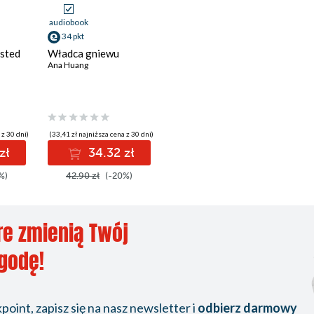
audiobook
34 pkt
isted
Władca gniewu
Ana Huang
 z 30 dni)
(33,41 zł najniższa cena z 30 dni)
zł
34.32 zł
%)
42.90 zł
(-20%)
re zmienią Twój
ygodę!
oint, zapisz się na nasz newsletter i
odbierz darmowy