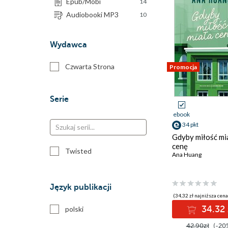
Epub/Mobi
14
Audiobooki MP3
10
Wydawca
Czwarta Strona
Promocja
Serie
ebook
34 pkt
Gdyby miłość mi
cenę
Twisted
Ana Huang
Język publikacji
(34,32 zł najniższa cena
34.32 
polski
42.90zł
(-20