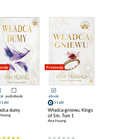
ocja
Promocja
ok
audiobook
ebook
31 pkt
31 pkt
adca dumy
Władca gniewu. Kings
 Huang
of Sin. Tom 1
Ana Huang