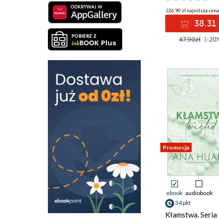
(26,90 zł najniższa cena
38.31 
47.90zł
(-20
Promocja
ebook
audiobook
34 pkt
Kłamstwa. Seria