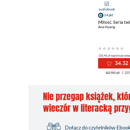
audiobook
34 pkt
Miłość. Seria tw
Ana Huang
(33,41 zł najniższa cena
34.32 
42.90 zł
(-20
Nie przegap książek, któ
wieczór w literacką prz
Dołącz do czytelników Ebookp