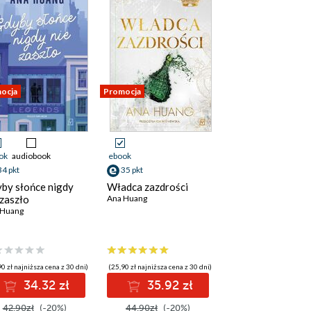
ocja
Promocja
ok
audiobook
ebook
34 pkt
35 pkt
by słońce nigdy
Władca zazdrości
 zaszło
Ana Huang
 Huang
0 zł najniższa cena z 30 dni)
(25,90 zł najniższa cena z 30 dni)
34.32 zł
35.92 zł
42.90zł
(-20%)
44.90zł
(-20%)