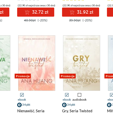
 z 30 dni)
(22,90 zł najniższa cena z 30 dni)
(22,90 zł najniższa cena z 30 dni)
(22,9
zł
32.72 zł
31.92 zł
%)
40.90zł
(-20%)
39.90zł
(-20%)
Promocja
Promocja
Prom
ebook
ebook
audiobook
ebo
34 pkt
34 pkt
Nienawiść. Seria
Gry. Seria Twisted
Mił