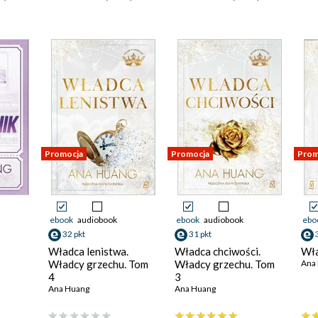
Promocja
Promocja
Prom
ebook
audiobook
ebook
audiobook
ebo
32 pkt
31 pkt
Władca lenistwa.
Władca chciwości.
Wł
Władcy grzechu. Tom
Władcy grzechu. Tom
Ana
4
3
Ana Huang
Ana Huang