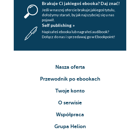
Brakuje Ci jakiegoś ebooka? Daj znać!
Jeśli w naszej ofercie brakuje jakiegoś tytulu,
dołożymy starań, by jak najszybciej się u nas
pojawił.
Self publishing »
Napisałeś ebooka lub nagrałeś audibook?
Dołącz do nas i sprzedawaj go w Ebookpoint!
Nasza oferta
Przewodnik po ebookach
Twoje konto
O serwisie
Współpraca
Grupa Helion