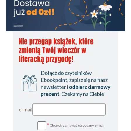
Nie przegap książek, które
zmienią Twój wieczór w
literacką przygodę!
Dołącz do czytelników
Ebookpoint, zapisz się na nasz
newsletter i
odbierz darmowy
prezent
. Czekamy na Ciebie!
e-mail
*
Chcę otrzymywać na podany e-mail