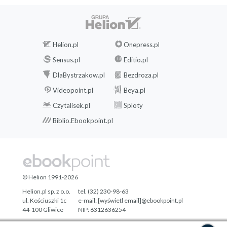
Helion.pl
Onepress.pl
Sensus.pl
Editio.pl
DlaBystrzakow.pl
Bezdroza.pl
Videopoint.pl
Beya.pl
Czytalisek.pl
Sploty
Biblio.Ebookpoint.pl
© Helion 1991-2026
Helion.pl sp. z o.o.
tel. (32) 230-98-63
ul. Kościuszki 1c
e-mail:
[wyświetl email]@ebookpoint.pl
44-100 Gliwice
NIP: 6312636254
Regon: 241989027