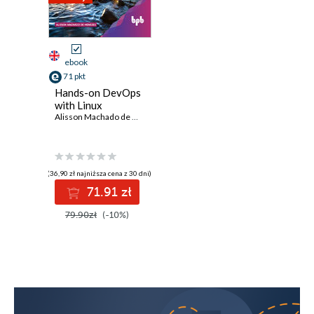
ebook
71 pkt
Hands-on DevOps
with Linux
Alisson Machado de Menezes
(36,90 zł najniższa cena z 30 dni)
71.91 zł
79.90zł
(-10%)