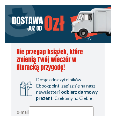
Nie przegap książek, które
zmienią Twój wieczór w
literacką przygodę!
Dołącz do czytelników
Ebookpoint, zapisz się na nasz
newsletter i
odbierz darmowy
prezent
. Czekamy na Ciebie!
e-mail