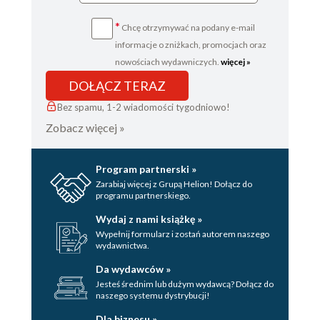
*
Chcę otrzymywać na podany e-mail
informacje o zniżkach, promocjach oraz
nowościach wydawniczych.
więcej »
DOŁĄCZ TERAZ
Bez spamu, 1-2 wiadomości tygodniowo!
Zobacz więcej »
Program partnerski »
Zarabiaj więcej z Grupą Helion! Dołącz do
programu partnerskiego.
Wydaj z nami książkę »
Wypełnij formularz i zostań autorem naszego
wydawnictwa.
Da wydawców »
Jesteś średnim lub dużym wydawcą? Dołącz do
naszego systemu dystrybucji!
Dla biznesu »