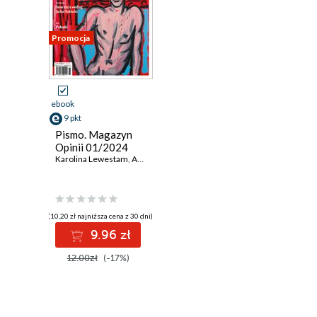
Promocja
ebook
9 pkt
Pismo. Magazyn
Opinii 01/2024
Karolina Lewestam
,
Aleksandra Warecka
,
Kamil Fejfer
(10,20 zł najniższa cena z 30 dni)
9.96 zł
12.00zł
(-17%)