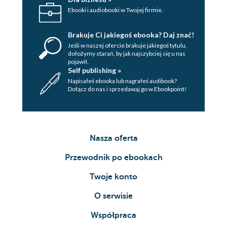
Ebooki i audiobooki w Twojej firmie.
Brakuje Ci jakiegoś ebooka? Daj znać!
Jeśli w naszej ofercie brakuje jakiegoś tytulu,
dołożymy starań, by jak najszybciej się u nas
pojawił.
Self publishing »
Napisałeś ebooka lub nagrałeś audibook?
Dołącz do nas i sprzedawaj go w Ebookpoint!
Nasza oferta
Przewodnik po ebookach
Twoje konto
O serwisie
Współpraca