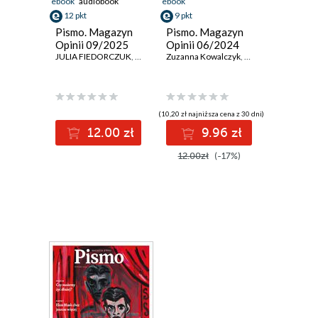
ebook
audiobook
ebook
12 pkt
9 pkt
Pismo. Magazyn
Pismo. Magazyn
Opinii 09/2025
Opinii 06/2024
JULIA FIEDORCZUK
,
PAWEŁ MARCZEWSKI
Zuzanna Kowalczyk
,
ALEKSANDRA WARECKA
,
Marta Klimowicz
,
A
(10,20 zł najniższa cena z 30 dni)
12.00 zł
9.96 zł
12.00zł
(-17%)