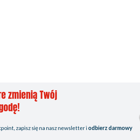
re zmienią Twój
ygodę!
oint, zapisz się na nasz newsletter i
odbierz darmowy