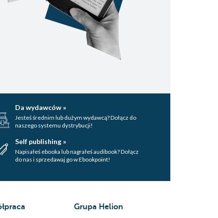
Da wydawców »
Jesteś średnim lub dużym wydawcą? Dołącz do
naszego systemu dystrybucji!
Self publishing »
Napisałeś ebooka lub nagrałeś audibook? Dołącz
do nas i sprzedawaj go w Ebookpoint!
łpraca
Grupa Helion