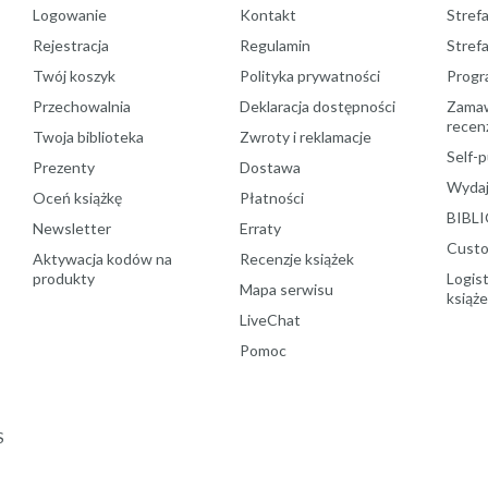
Logowanie
Kontakt
Strefa
Rejestracja
Regulamin
Stref
Twój koszyk
Polityka prywatności
Progr
Przechowalnia
Deklaracja dostępności
Zamawi
recenz
Twoja biblioteka
Zwroty i reklamacje
Self-p
Prezenty
Dostawa
Wydaj
Oceń książkę
Płatności
BIBLI
Newsletter
Erraty
Custo
Aktywacja kodów na
Recenzje książek
produkty
Logist
Mapa serwisu
książ
LiveChat
Pomoc
S