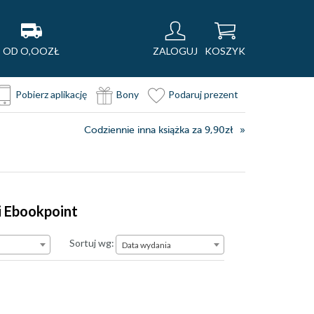
OD O,OOZŁ
ZALOGUJ
KOSZYK
Pobierz aplikację
Bony
Podaruj prezent
Codziennie inna książka za 9,90zł
i Ebookpoint
Data wydania
Sortuj wg:
Data wydania