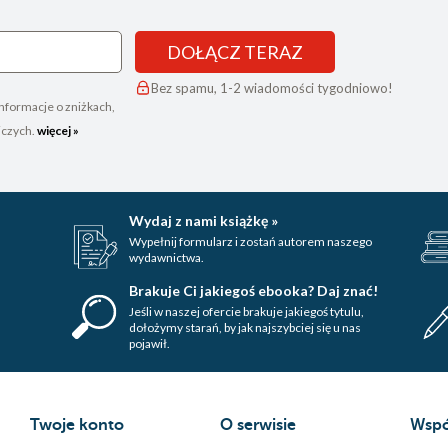
DOŁĄCZ TERAZ
Bez spamu, 1-2 wiadomości tygodniowo!
nformacje o zniżkach,
iczych.
więcej »
Wydaj z nami książkę »
Wypełnij formularz i zostań autorem naszego
wydawnictwa.
Brakuje Ci jakiegoś ebooka? Daj znać!
Jeśli w naszej ofercie brakuje jakiegoś tytulu,
dołożymy starań, by jak najszybciej się u nas
pojawił.
Twoje konto
O serwisie
Wspó