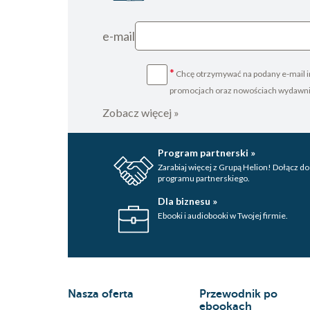
e-mail
*
Chcę otrzymywać na podany e-mail i
promocjach oraz nowościach wydawn
Zobacz więcej »
Program partnerski »
Zarabiaj więcej z Grupą Helion! Dołącz do
programu partnerskiego.
Dla biznesu »
Ebooki i audiobooki w Twojej firmie.
Nasza oferta
Przewodnik po
ebookach