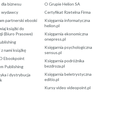
 dla biznesu
O Grupie Helion SA
a wydawcy
Certyfikat Rzetelna Firma
am partnerski ebooki
Księgarnia informatyczna
helion.pl
aj książki do
ji (Biuro Prasowe)
Księgarnia ekonomiczna
onepress.pl
ublishing
Księgarnia psychologiczna
 z nami książkę
sensus.pl
O Ebookpoint
Księgarnia podróżnika
bezdroza.pl
m Publishing
Księgarnia beletrystyczna
yka i dystrybucja
editio.pl
ek
Kursy video videopoint.pl