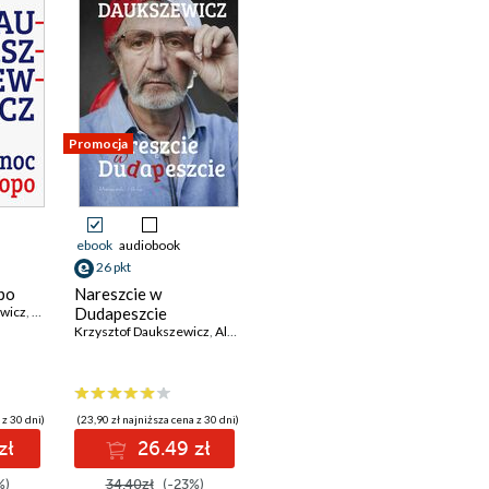
Promocja
ebook
audiobook
26 pkt
po
Nareszcie w
wicz
,
Krzysztof Daukszewicz
Dudapeszcie
Krzysztof Daukszewicz
,
Aleksander Daukszewicz
 z 30 dni)
(23,90 zł najniższa cena z 30 dni)
zł
26.49 zł
%)
34.40zł
(-23%)