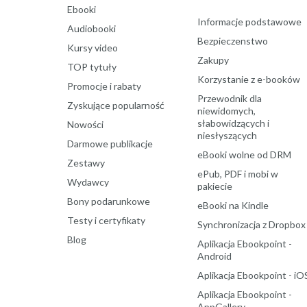
Ebooki
Informacje podstawowe
Audiobooki
Bezpieczenstwo
Kursy video
Zakupy
TOP tytuły
Korzystanie z e-booków
Promocje i rabaty
Przewodnik dla
Zyskujące popularność
niewidomych,
słabowidzących i
Nowości
niesłyszących
Darmowe publikacje
eBooki wolne od DRM
Zestawy
ePub, PDF i mobi w
Wydawcy
pakiecie
Bony podarunkowe
eBooki na Kindle
Testy i certyfikaty
Synchronizacja z Dropbox
Blog
Aplikacja Ebookpoint -
Android
Aplikacja Ebookpoint - iO
Aplikacja Ebookpoint -
AppGallery