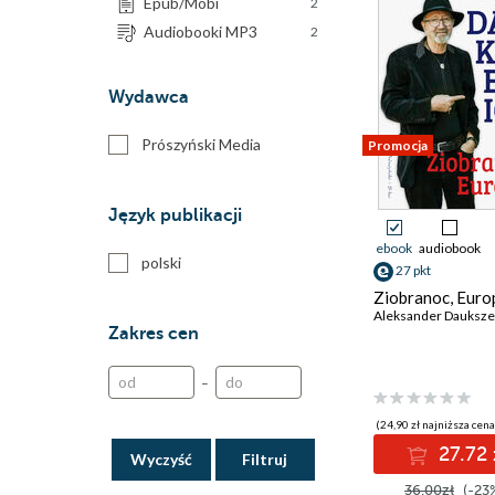
Epub/Mobi
2
Audiobooki MP3
2
Wydawca
Prószyński Media
Promocja
Język publikacji
ebook
audiobook
polski
27 pkt
Ziobranoc, Euro
Aleksander Dauksze
Zakres cen
–
(24,90 zł najniższa cena
27.72 
Wyczyść
36.00zł
(-23