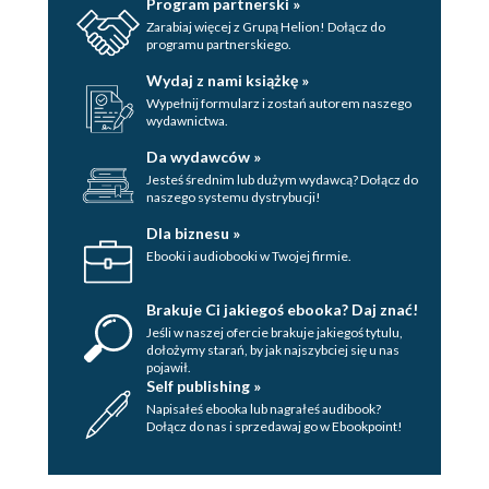
Program partnerski »
Zarabiaj więcej z Grupą Helion! Dołącz do
programu partnerskiego.
Wydaj z nami książkę »
Wypełnij formularz i zostań autorem naszego
wydawnictwa.
Da wydawców »
Jesteś średnim lub dużym wydawcą? Dołącz do
naszego systemu dystrybucji!
Dla biznesu »
Ebooki i audiobooki w Twojej firmie.
Brakuje Ci jakiegoś ebooka? Daj znać!
Jeśli w naszej ofercie brakuje jakiegoś tytulu,
dołożymy starań, by jak najszybciej się u nas
pojawił.
Self publishing »
Napisałeś ebooka lub nagrałeś audibook?
Dołącz do nas i sprzedawaj go w Ebookpoint!