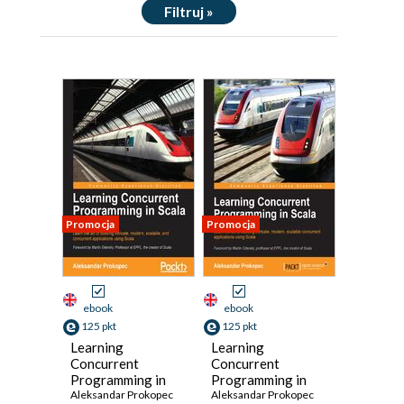
Filtruj »
Promocja
Promocja
ebook
ebook
125 pkt
125 pkt
Learning
Learning
Concurrent
Concurrent
Programming in
Programming in
Scala. Practical
Aleksandar Prokopec
Scala. Dive into
Aleksandar Prokopec