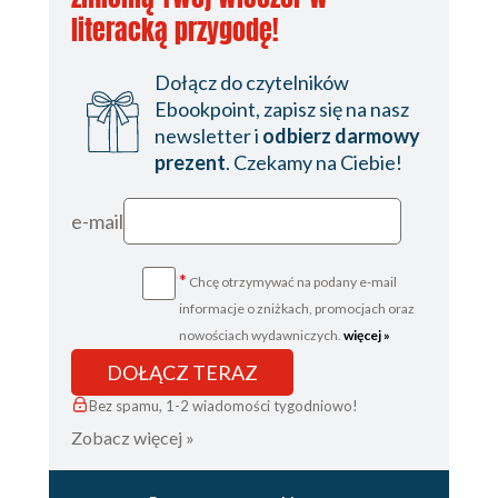
literacką przygodę!
Dołącz do czytelników
Ebookpoint, zapisz się na nasz
newsletter i
odbierz darmowy
prezent
. Czekamy na Ciebie!
e-mail
*
Chcę otrzymywać na podany e-mail
informacje o zniżkach, promocjach oraz
nowościach wydawniczych.
więcej »
DOŁĄCZ TERAZ
Bez spamu, 1-2 wiadomości tygodniowo!
Zobacz więcej »