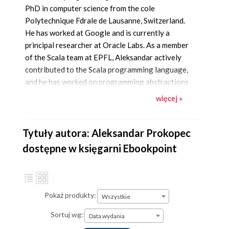
PhD in computer science from the cole
Polytechnique Fdrale de Lausanne, Switzerland.
He has worked at Google and is currently a
principal researcher at Oracle Labs. As a member
of the Scala team at EPFL, Aleksandar actively
contributed to the Scala programming language,
and he has worked on programming abstractions
for concurrency, data-parallel programming
więcej »
support, and concurrent data structures for Scala.
He created the Scala Parallel Collections
framework, which is a library for high-level data-
Tytuły autora: Aleksandar Prokopec
parallel programming in Scala, and participated in
dostępne w księgarni Ebookpoint
working groups for Scala concurrency libraries,
such as Futures, Promises, and ScalaSTM.
Aleksandar is the primary author of the reactor
programming model for distributed computing.
Pokaż produkty:
Wszystkie
Sortuj wg:
Data wydania