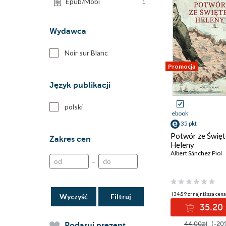
Epub/Mobi
1
Wydawca
Noir sur Blanc
Promocja
Język publikacji
polski
ebook
35 pkt
Potwór ze Święt
Zakres cen
Heleny
Albert Sánchez Piol
–
(34,89 zł najniższa cena
Wyczyść
35.20 
44.00zł
(-20
Podaruj prezent