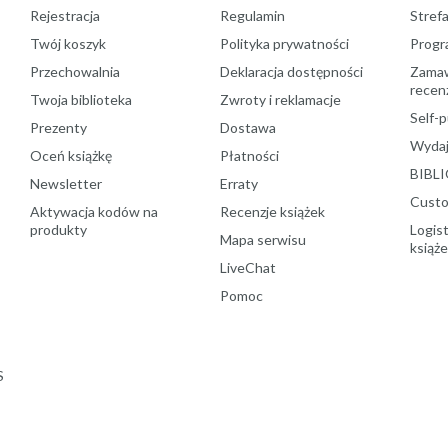
Rejestracja
Regulamin
Stref
Twój koszyk
Polityka prywatności
Progr
Przechowalnia
Deklaracja dostępności
Zamawi
recenz
Twoja biblioteka
Zwroty i reklamacje
Self-p
Prezenty
Dostawa
Wydaj
Oceń książkę
Płatności
BIBLI
Newsletter
Erraty
Custo
Aktywacja kodów na
Recenzje książek
produkty
Logist
Mapa serwisu
książ
LiveChat
Pomoc
S