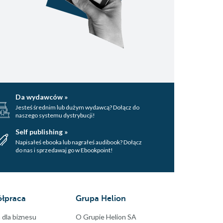
Da wydawców »
Jesteś średnim lub dużym wydawcą? Dołącz do
naszego systemu dystrybucji!
Self publishing »
Napisałeś ebooka lub nagrałeś audibook? Dołącz
do nas i sprzedawaj go w Ebookpoint!
łpraca
Grupa Helion
 dla biznesu
O Grupie Helion SA