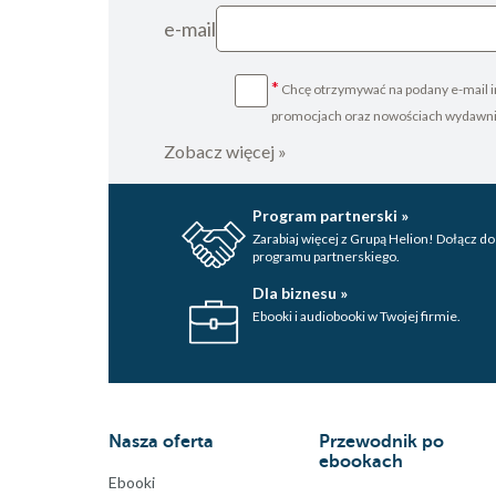
e-mail
*
Chcę otrzymywać na podany e-mail i
promocjach oraz nowościach wydawn
Zobacz więcej »
Program partnerski »
Zarabiaj więcej z Grupą Helion! Dołącz do
programu partnerskiego.
Dla biznesu »
Ebooki i audiobooki w Twojej firmie.
Nasza oferta
Przewodnik po
ebookach
Ebooki