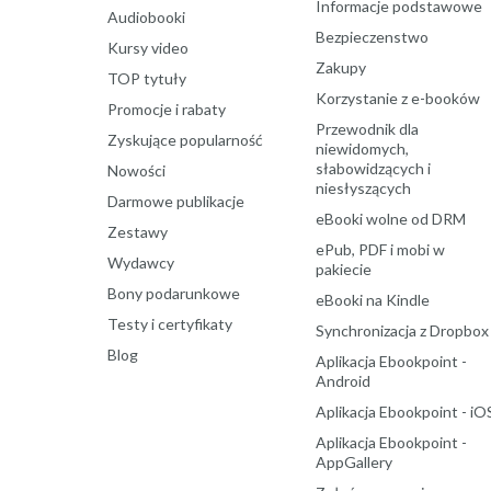
Informacje podstawowe
Audiobooki
Bezpieczenstwo
Kursy video
Zakupy
TOP tytuły
Korzystanie z e-booków
Promocje i rabaty
Przewodnik dla
Zyskujące popularność
niewidomych,
słabowidzących i
Nowości
niesłyszących
Darmowe publikacje
eBooki wolne od DRM
Zestawy
ePub, PDF i mobi w
Wydawcy
pakiecie
Bony podarunkowe
eBooki na Kindle
Testy i certyfikaty
Synchronizacja z Dropbox
Blog
Aplikacja Ebookpoint -
Android
Aplikacja Ebookpoint - iO
Aplikacja Ebookpoint -
AppGallery