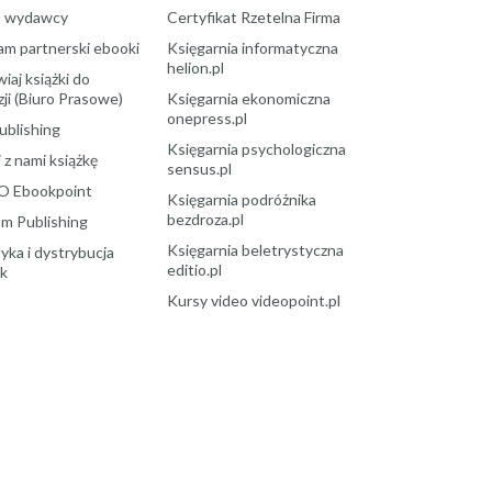
a wydawcy
Certyfikat Rzetelna Firma
am partnerski ebooki
Księgarnia informatyczna
helion.pl
aj książki do
ji (Biuro Prasowe)
Księgarnia ekonomiczna
onepress.pl
ublishing
Księgarnia psychologiczna
 z nami książkę
sensus.pl
O Ebookpoint
Księgarnia podróżnika
bezdroza.pl
m Publishing
Księgarnia beletrystyczna
yka i dystrybucja
editio.pl
ek
Kursy video videopoint.pl