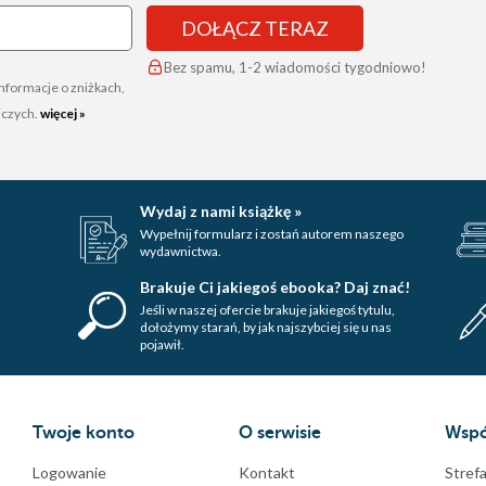
DOŁĄCZ TERAZ
Bez spamu, 1-2 wiadomości tygodniowo!
nformacje o zniżkach,
iczych.
więcej »
Wydaj z nami książkę »
Wypełnij formularz i zostań autorem naszego
wydawnictwa.
Brakuje Ci jakiegoś ebooka? Daj znać!
Jeśli w naszej ofercie brakuje jakiegoś tytulu,
dołożymy starań, by jak najszybciej się u nas
pojawił.
Twoje konto
O serwisie
Wspó
Logowanie
Kontakt
Strefa