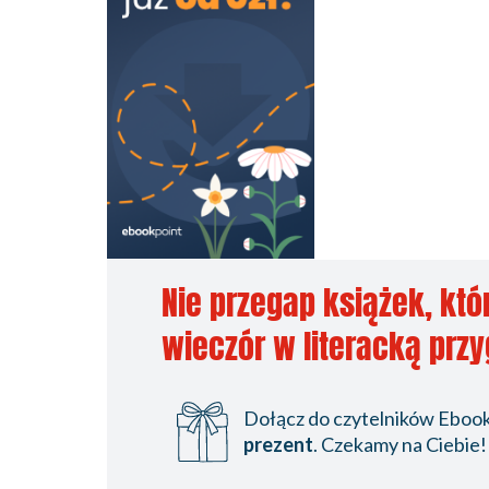
Nie przegap książek, któ
wieczór w literacką prz
Dołącz do czytelników Ebookp
prezent
. Czekamy na Ciebie!