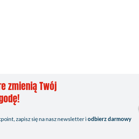
re zmienią Twój
ygodę!
oint, zapisz się na nasz newsletter i
odbierz darmowy