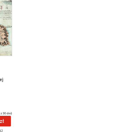
ej
 z 30 dni)
zł
%)