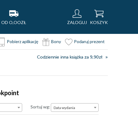
OD O,OOZŁ
ZALOGUJ
KOSZYK
Pobierz aplikację
Bony
Podaruj prezent
Codziennie inna książka za 9,90zł
okpoint
Data wydania
Sortuj wg:
Data wydania