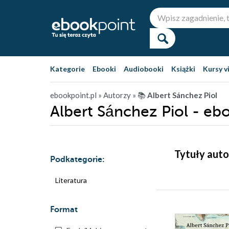
Kategorie
Ebooki
Audiobooki
Książki
Kursy v
ebookpoint.pl
» Autorzy
» 📚
Albert Sánchez Piol
Albert Sánchez Piol - eb
Tytuły auto
Podkategorie:
Literatura
Format