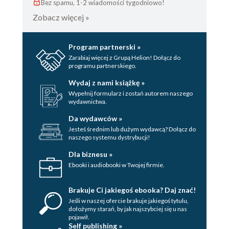
Bez spamu, 1-2 wiadomości tygodniowo!
Zobacz więcej »
Program partnerski »
Zarabiaj więcej z Grupą Helion! Dołącz do
programu partnerskiego.
Wydaj z nami książkę »
Wypełnij formularz i zostań autorem naszego
wydawnictwa.
Da wydawców »
Jesteś średnim lub dużym wydawcą? Dołącz do
naszego systemu dystrybucji!
Dla biznesu »
Ebooki i audiobooki w Twojej firmie.
Brakuje Ci jakiegoś ebooka? Daj znać!
Jeśli w naszej ofercie brakuje jakiegoś tytulu,
dołożymy starań, by jak najszybciej się u nas
pojawił.
Self publishing »