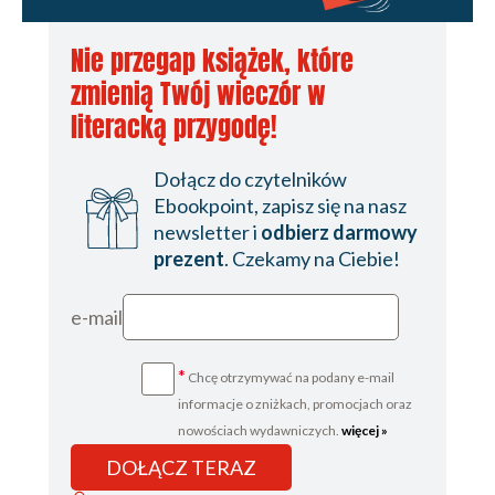
Nie przegap książek, które
zmienią Twój wieczór w
literacką przygodę!
Dołącz do czytelników
Ebookpoint, zapisz się na nasz
newsletter i
odbierz darmowy
prezent
. Czekamy na Ciebie!
e-mail
*
Chcę otrzymywać na podany e-mail
informacje o zniżkach, promocjach oraz
nowościach wydawniczych.
więcej »
DOŁĄCZ TERAZ