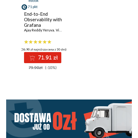
ebook
71 pkt
End-to-End
Observability with
Grafana
Ajay Reddy Yeruva
,
Vivek Basavegowda Ramu
(36,90 zł najniższa cena z 30 dni)
71.91 zł
79.90zł
(-10%)