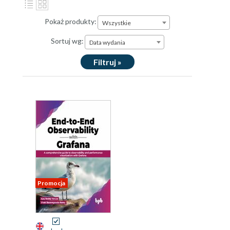
Pokaż produkty:
Wszystkie
Sortuj wg:
Data wydania
Filtruj »
Promocja