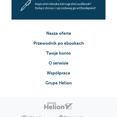
Napisałeś ebooka lub nagrałeś audibook?
Dołącz do nas i sprzedawaj go w Ebookpoint!
Nasza oferta
Przewodnik po ebookach
Twoje konto
O serwisie
Współpraca
Grupa Helion