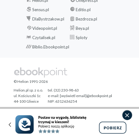
Helion.pl
Onepress.pl
Sensus.pl
Editio.pl
DlaBystrzakow.pl
Bezdroza.pl
Videopoint.pl
Beya.pl
Czytalisek.pl
Sploty
Biblio.Ebookpoint.pl
© Helion 1991-2026
Helion.pl sp. z o.o.
tel. (32) 230-98-63
ul. Kościuszki 1c
e-mail:
[wyświetl email]@ebookpoint.pl
44-100 Gliwice
NIP: 6312636254
Regon: 241989027
Designed with ♥ by
Tonik.pl
Pełna wersja strony »