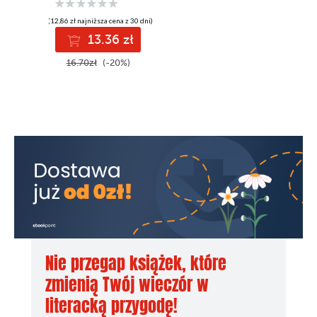
(12,86 zł najniższa cena z 30 dni)
13.36 zł
16.70zł
(-20%)
Nie przegap książek, które
zmienią Twój wieczór w
literacką przygodę!