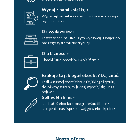
Wydaj z nami książkę »
Wypełnij formularz i zostań autorem naszego
wydawnictwa.
Da wydawców »
Jesteś średnim lub dużym wydawcą? Dołącz do
naszego systemu dystrybucji!
Dla biznesu »
Ebooki i audiobooki w Twojej firmie.
Brakuje Ci jakiegoś ebooka? Daj znać!
Jeśli w naszej ofercie brakuje jakiegoś tytulu,
dołożymy starań, by jak najszybciej się u nas
pojawił.
Self publishing »
Napisałeś ebooka lub nagrałeś audibook?
Dołącz do nas i sprzedawaj go w Ebookpoint!
Nasza oferta