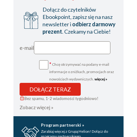
Dołącz do czytelników
Ebookpoint, zapisz się na nasz
newsletter i
odbierz darmowy
prezent
. Czekamy na Ciebie!
e-mail
*
Chcę otrzymywać na podany e-mail
informacje o zniżkach, promocjach oraz
nowościach wydawniczych.
więcej »
DOŁĄCZ TERAZ
Bez spamu, 1-2 wiadomości tygodniowo!
Zobacz więcej »
Program partnerski »
Zarabiaj więcej z Grupą Helion! Dołącz do
programu partnerskiego.