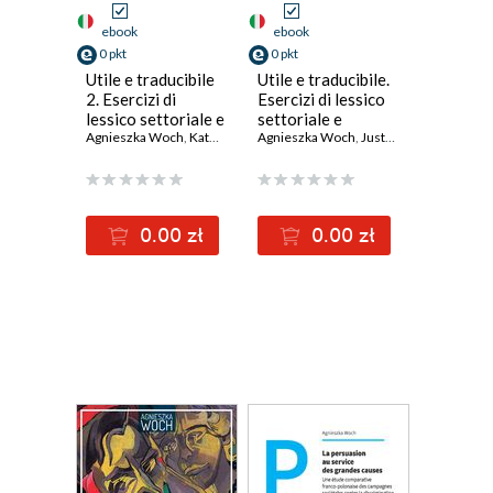
ebook
ebook
0 pkt
0 pkt
Utile e traducibile
Utile e traducibile.
2. Esercizi di
Esercizi di lessico
lessico settoriale e
settoriale e
quotidiano
Agnieszka Woch
,
Katarzyna Kowalik
quotidiano
Agnieszka Woch
,
Justyna Groblińska
,
Justyna Groblińska
,
Ka
0.00 zł
0.00 zł