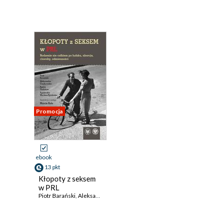
Promocja
ebook
13 pkt
Kłopoty z seksem
w PRL
Piotr Barański
,
Aleksandra Czajkowska
,
Agata Fiedotow
,
Agnieszka W