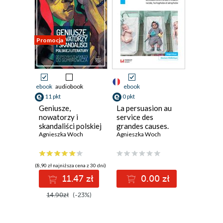
Promocja
ebook
audiobook
ebook
11 pkt
0 pkt
Geniusze,
La persuasion au
nowatorzy i
service des
skandaliści polskiej
grandes causes.
literatury. Od
Agnieszka Woch
Une étude
Agnieszka Woch
Przybyszewskiego
comparative
do Gombrowicza
franco-polonaise
des campagnes
(8,90 zł najniższa cena z 30 dni)
sociétales contre
11.47 zł
0.00 zł
la discrimination
raciste,
14.90zł
(-23%)
homophobe et
sérophobe