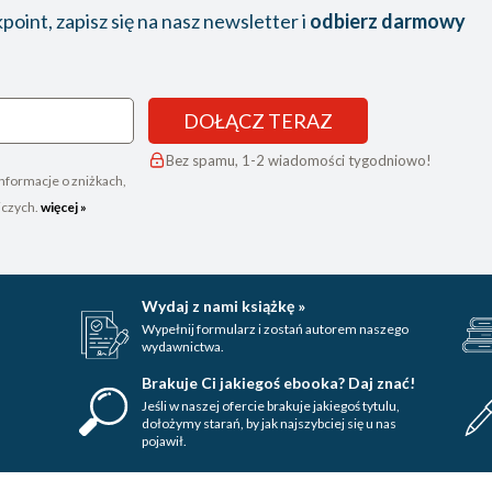
oint, zapisz się na nasz newsletter i
odbierz darmowy
DOŁĄCZ TERAZ
Bez spamu, 1-2 wiadomości tygodniowo!
nformacje o zniżkach,
iczych.
więcej »
Wydaj z nami książkę »
Wypełnij formularz i zostań autorem naszego
wydawnictwa.
Brakuje Ci jakiegoś ebooka? Daj znać!
Jeśli w naszej ofercie brakuje jakiegoś tytulu,
dołożymy starań, by jak najszybciej się u nas
pojawił.