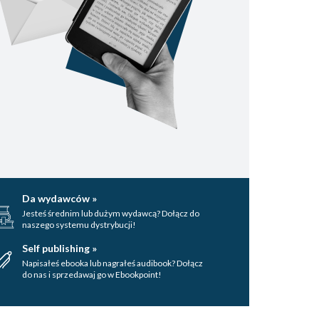
Da wydawców »
Jesteś średnim lub dużym wydawcą? Dołącz do
naszego systemu dystrybucji!
Self publishing »
Napisałeś ebooka lub nagrałeś audibook? Dołącz
do nas i sprzedawaj go w Ebookpoint!