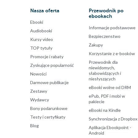
Nasza oferta
Przewodnik po
ebookach
Ebooki
Informacje podstawowe
Audiobooki
Bezpieczenstwo
Kursy video
Zakupy
TOP tytuły
Korzystanie z e-booków
Promocje i rabaty
Przewodnik dla
Zyskujące popularność
niewidomych,
słabowidzących i
Nowości
niesłyszących
Darmowe publikacje
eBooki wolne od DRM
Zestawy
ePub, PDF i mobi w
Wydawcy
pakiecie
Bony podarunkowe
eBooki na Kindle
Testy i certyfikaty
Synchronizacja z Dropbox
Blog
Aplikacja Ebookpoint -
Android