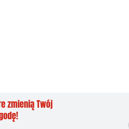
re zmienią Twój
ygodę!