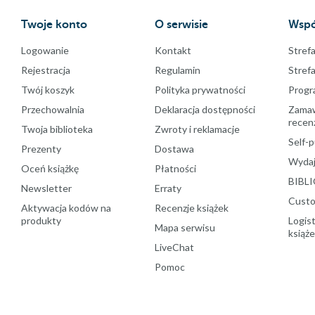
Twoje konto
O serwisie
Wspó
Logowanie
Kontakt
Strefa
Rejestracja
Regulamin
Stref
Twój koszyk
Polityka prywatności
Progr
Przechowalnia
Deklaracja dostępności
Zamawi
recenz
Twoja biblioteka
Zwroty i reklamacje
Self-p
Prezenty
Dostawa
Wydaj
Oceń książkę
Płatności
BIBLI
Newsletter
Erraty
Custo
Aktywacja kodów na
Recenzje książek
produkty
Logist
Mapa serwisu
książ
LiveChat
Pomoc