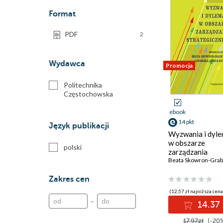
Format
PDF
2
Wydawca
Promocja
Politechnika
Częstochowska
ebook
14 pkt
Język publikacji
Wyzwania i dyl
w obszarze
polski
zarządzania
strategicznego
Zakres cen
(12,57 zł najniższa cena
–
14.37 
17.97zł
(-20