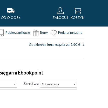
OD O,OOZŁ
ZALOGUJ
KOSZYK
Pobierz aplikację
Bony
Podaruj prezent
Codziennie inna książka za 9,90zł
księgarni Ebookpoint
Data wydania
Sortuj wg:
Data wydania