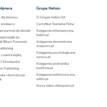
łpraca
Grupa Helion
 dla biznesu
O Grupie Helion SA
a wydawcy
Certyfikat Rzetelna Firma
am partnerski ebooki
Księgarnia informatyczna
helion.pl
aj książki do
ji (Biuro Prasowe)
Księgarnia ekonomiczna
onepress.pl
ublishing
Księgarnia psychologiczna
 z nami książkę
sensus.pl
O Ebookpoint
Księgarnia podróżnika
bezdroza.pl
m Publishing
Księgarnia beletrystyczna
yka i dystrybucja
editio.pl
ek
Kursy video videopoint.pl