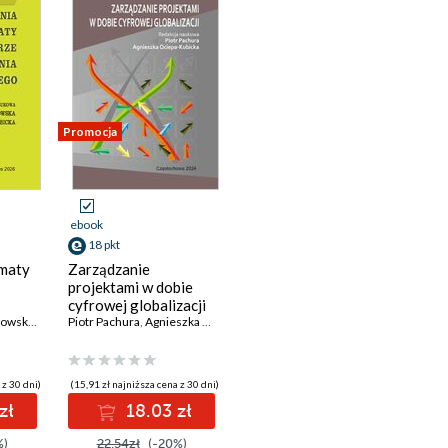
Promocja
ebook
18 pkt
ematy
Zarządzanie
projektami w dobie
cyfrowej globalizacji
Beata Skowron-Grabowska
,
Agnieszka Ociepa-Kubicka (red.)
Piotr Pachura
,
Agnieszka Ociepa-Kubicka (red.)
 z 30 dni)
(15,91 zł najniższa cena z 30 dni)
zł
18.03 zł
%)
22.54zł
(-20%)