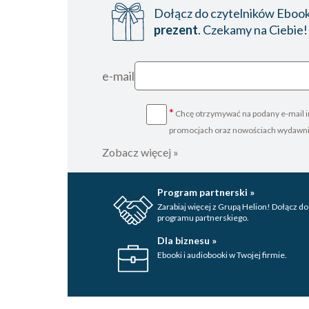
Dołącz do czytelników Ebookp
prezent
. Czekamy na Ciebie!
e-mail
*
Chcę otrzymywać na podany e-mail i
promocjach oraz nowościach wydawn
Zobacz więcej »
Program partnerski »
Zarabiaj więcej z Grupą Helion! Dołącz do
programu partnerskiego.
Dla biznesu »
Ebooki i audiobooki w Twojej firmie.