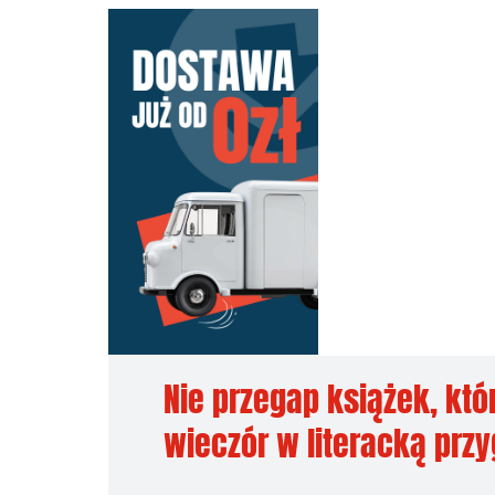
Nie przegap książek, któ
wieczór w literacką prz