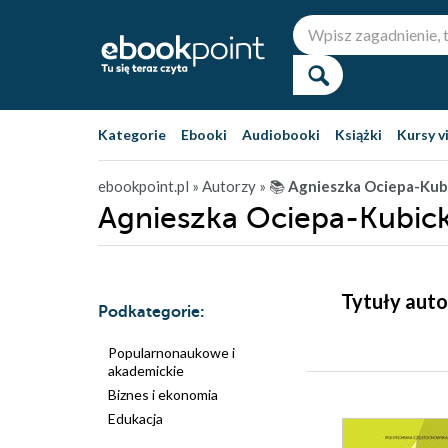
Kategorie
Ebooki
Audiobooki
Książki
Kursy v
ebookpoint.pl
» Autorzy
» 📚
Agnieszka Ociepa-Kubi
Agnieszka Ociepa-Kubicka 
Tytuły auto
Podkategorie:
Popularnonaukowe i
akademickie
Biznes i ekonomia
Edukacja