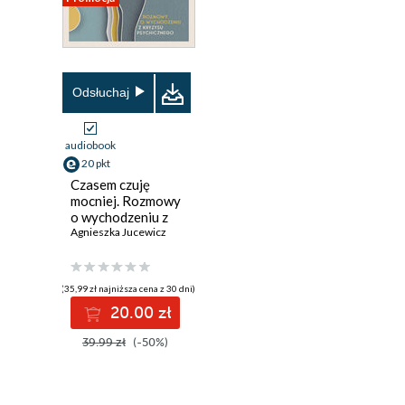
Odsłuchaj
audiobook
20 pkt
Czasem czuję
mocniej. Rozmowy
o wychodzeniu z
kryzysu
Agnieszka Jucewicz
psychicznego
(35,99 zł najniższa cena z 30 dni)
20.00 zł
39.99 zł
(-50%)