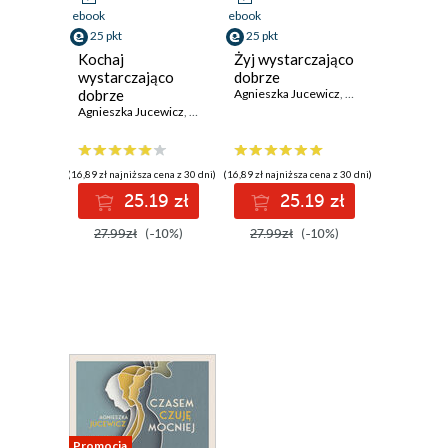
ebook
ebook
25 pkt
25 pkt
Kochaj
Żyj wystarczająco
wystarczająco
dobrze
dobrze
Agnieszka Jucewicz
,
Grzegorz Sroczyńs
Agnieszka Jucewicz
,
Grzegorz Sroczyński
(16,89 zł najniższa cena z 30 dni)
(16,89 zł najniższa cena z 30 dni)
25.19 zł
25.19 zł
27.99zł
(-10%)
27.99zł
(-10%)
Promocja