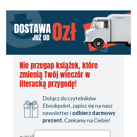
Nie przegap książek, które
zmienią Twój wieczór w
literacką przygodę!
Dołącz do czytelników
Ebookpoint, zapisz się na nasz
newsletter i
odbierz darmowy
prezent
. Czekamy na Ciebie!
e-mail