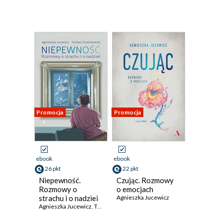
Promocja
Promocja
ebook
ebook
26 pkt
22 pkt
Niepewność.
Czując. Rozmowy
Rozmowy o
o emocjach
strachu i o nadziei
Agnieszka Jucewicz
Agnieszka Jucewicz
,
Tomasz Kwaśniewski