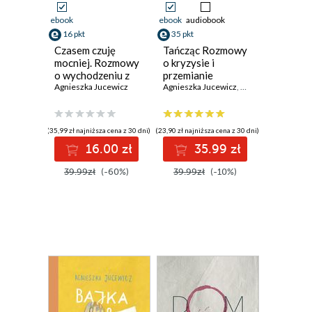
ebook
ebook
audiobook
16 pkt
35 pkt
Czasem czuję
Tańcząc Rozmowy
mocniej. Rozmowy
o kryzysie i
o wychodzeniu z
przemianie
kryzysu
Agnieszka Jucewicz
Agnieszka Jucewicz
,
Bartłomiej Dobroc
psychicznego
(35,99 zł najniższa cena z 30 dni)
(23,90 zł najniższa cena z 30 dni)
16.00 zł
35.99 zł
39.99zł
(-60%)
39.99zł
(-10%)