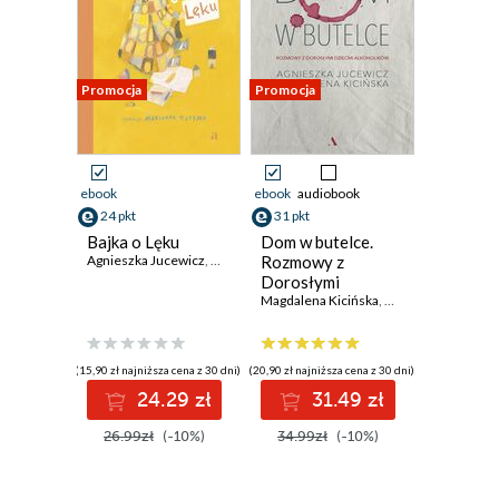
Promocja
Promocja
ebook
ebook
audiobook
24 pkt
31 pkt
Bajka o Lęku
Dom w butelce.
Agnieszka Jucewicz
,
Marianna Sztyma (ilustratorka)
Rozmowy z
Dorosłymi
Dziećmi
Magdalena Kicińska
,
Agnieszka Jucewic
Alkoholików
(15,90 zł najniższa cena z 30 dni)
(20,90 zł najniższa cena z 30 dni)
24.29 zł
31.49 zł
26.99zł
(-10%)
34.99zł
(-10%)