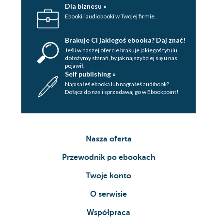
Dla biznesu »
Ebooki i audiobooki w Twojej firmie.
Brakuje Ci jakiegoś ebooka? Daj znać!
Jeśli w naszej ofercie brakuje jakiegoś tytulu,
dołożymy starań, by jak najszybciej się u nas
pojawił.
Self publishing »
Napisałeś ebooka lub nagrałeś audibook?
Dołącz do nas i sprzedawaj go w Ebookpoint!
Nasza oferta
Przewodnik po ebookach
Twoje konto
O serwisie
Współpraca