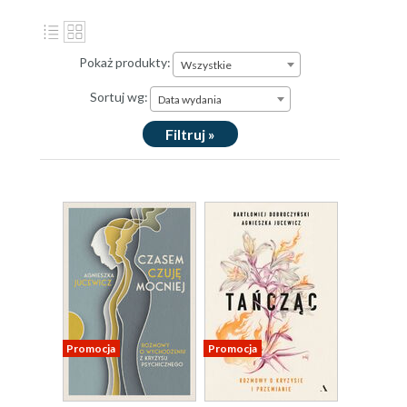
Pokaż produkty:
Wszystkie
Sortuj wg:
Data wydania
Filtruj »
Promocja
Promocja