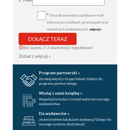
*
Chcę otrzymywać na podany e-mail
informacje o zniżkach, promocjach oraz
nowościach wydawniczych.
więcej »
DOŁĄCZ TERAZ
Bez spamu, 1-2 wiadomości tygodniowo!
Zobacz więcej »
Program partnerski »
Zarabiaj więcej z Grupą Helion! Dołącz do
programu partnerskiego.
Wydaj z nami książkę »
Wypełnij formularz i zostań autorem naszego
wydawnictwa.
Da wydawców »
Jesteś średnim lub dużym wydawcą? Dołącz do
naszego systemu dystrybucji!