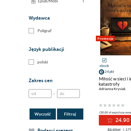
Epub/Mobi
1
Wydawca
Poligraf
Promocja
Język publikacji
polski
ebook
24 pkt
Miłość w sieci i 
Zakres cen
katastrofy
Adrianna Krysiak
–
(30,00 zł najniższa cena
Wyczyść
24.90 
30.00zł
(-17
Podaruj prezent