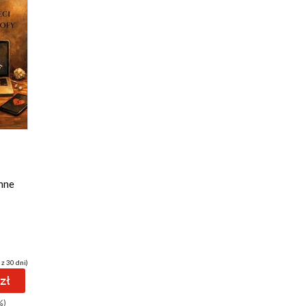
inne
 z 30 dni)
zł
%)