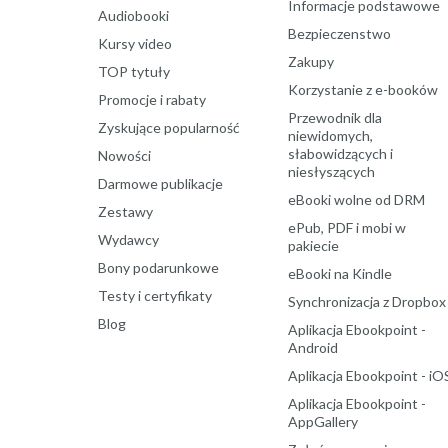
Informacje podstawowe
Audiobooki
Bezpieczenstwo
Kursy video
Zakupy
TOP tytuły
Korzystanie z e-booków
Promocje i rabaty
Przewodnik dla
Zyskujące popularność
niewidomych,
słabowidzących i
Nowości
niesłyszących
Darmowe publikacje
eBooki wolne od DRM
Zestawy
ePub, PDF i mobi w
Wydawcy
pakiecie
Bony podarunkowe
eBooki na Kindle
Testy i certyfikaty
Synchronizacja z Dropbox
Blog
Aplikacja Ebookpoint -
Android
Aplikacja Ebookpoint - iO
Aplikacja Ebookpoint -
AppGallery