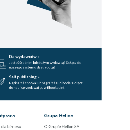
Da wydawców »
Jesteś średnim lub dużym wydawcą? Dołącz do
naszego systemu dystrybucji!
Self publishing »
Napisałeś ebooka lub nagrałeś audibook? Dołącz
do nas i sprzedawaj go w Ebookpoint!
łpraca
Grupa Helion
 dla biznesu
O Grupie Helion SA