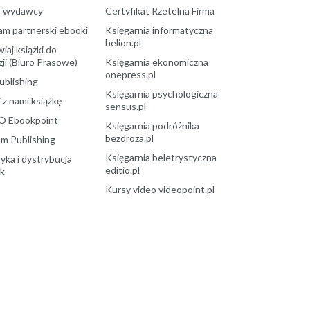
a wydawcy
Certyfikat Rzetelna Firma
am partnerski ebooki
Księgarnia informatyczna
helion.pl
aj książki do
ji (Biuro Prasowe)
Księgarnia ekonomiczna
onepress.pl
ublishing
Księgarnia psychologiczna
 z nami książkę
sensus.pl
O Ebookpoint
Księgarnia podróżnika
bezdroza.pl
m Publishing
Księgarnia beletrystyczna
yka i dystrybucja
editio.pl
ek
Kursy video videopoint.pl