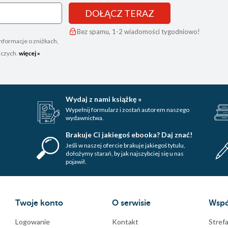
DOŁĄCZ TERAZ
Bez spamu, 1-2 wiadomości tygodniowo!
nformacje o zniżkach,
iczych.
więcej »
Wydaj z nami książkę »
Wypełnij formularz i zostań autorem naszego
wydawnictwa.
Brakuje Ci jakiegoś ebooka? Daj znać!
Jeśli w naszej ofercie brakuje jakiegoś tytulu,
dołożymy starań, by jak najszybciej się u nas
pojawił.
Twoje konto
O serwisie
Wspó
Logowanie
Kontakt
Strefa