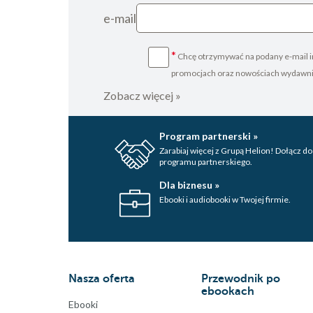
e-mail
*
Chcę otrzymywać na podany e-mail i
promocjach oraz nowościach wydawn
Zobacz więcej »
Program partnerski »
Zarabiaj więcej z Grupą Helion! Dołącz do
programu partnerskiego.
Dla biznesu »
Ebooki i audiobooki w Twojej firmie.
Nasza oferta
Przewodnik po
ebookach
Ebooki