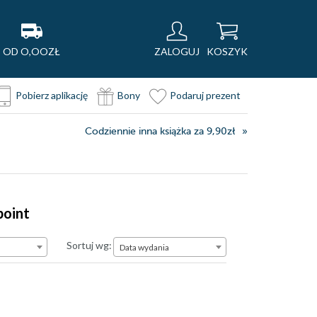
OD O,OOZŁ
ZALOGUJ
KOSZYK
Pobierz aplikację
Bony
Podaruj prezent
Codziennie inna książka za 9,90zł
point
Data wydania
Sortuj wg:
Data wydania