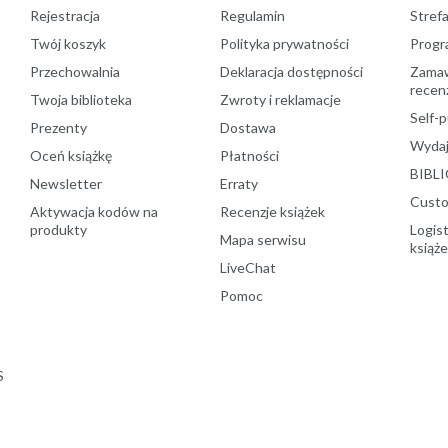
Rejestracja
Regulamin
Stref
Twój koszyk
Polityka prywatności
Progr
Przechowalnia
Deklaracja dostępności
Zamawi
recenz
Twoja biblioteka
Zwroty i reklamacje
Self-p
Prezenty
Dostawa
Wydaj
Oceń książkę
Płatności
BIBLI
Newsletter
Erraty
Custo
Aktywacja kodów na
Recenzje książek
produkty
Logist
Mapa serwisu
książ
LiveChat
Pomoc
S