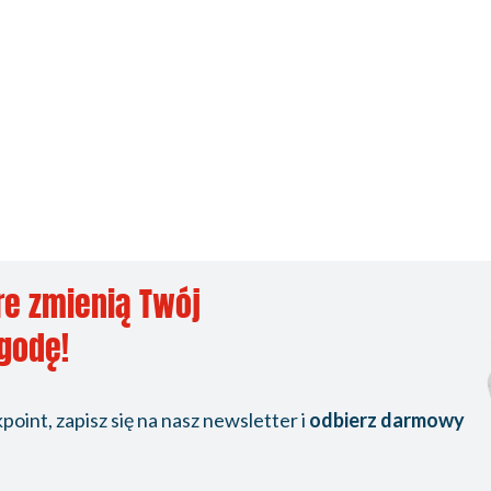
re zmienią Twój
ygodę!
oint, zapisz się na nasz newsletter i
odbierz darmowy