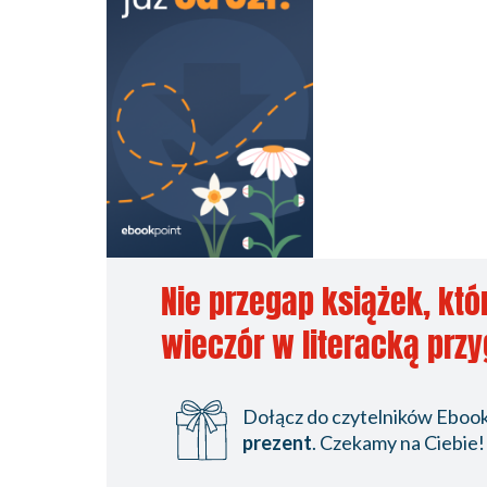
Nie przegap książek, któ
wieczór w literacką prz
Dołącz do czytelników Ebookp
prezent
. Czekamy na Ciebie!