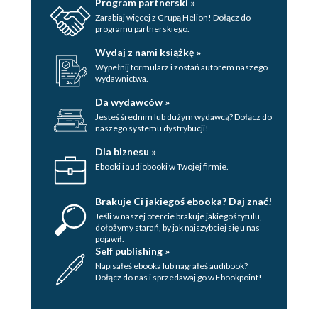
Program partnerski »
Zarabiaj więcej z Grupą Helion! Dołącz do
programu partnerskiego.
Wydaj z nami książkę »
Wypełnij formularz i zostań autorem naszego
wydawnictwa.
Da wydawców »
Jesteś średnim lub dużym wydawcą? Dołącz do
naszego systemu dystrybucji!
Dla biznesu »
Ebooki i audiobooki w Twojej firmie.
Brakuje Ci jakiegoś ebooka? Daj znać!
Jeśli w naszej ofercie brakuje jakiegoś tytulu,
dołożymy starań, by jak najszybciej się u nas
pojawił.
Self publishing »
Napisałeś ebooka lub nagrałeś audibook?
Dołącz do nas i sprzedawaj go w Ebookpoint!