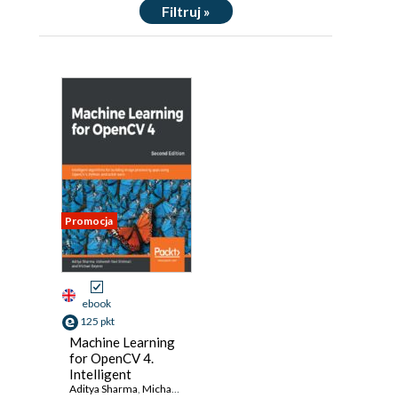
Filtruj »
Promocja
ebook
125 pkt
Machine Learning
for OpenCV 4.
Intelligent
algorithms for
Aditya Sharma
,
Michael Beyeler (USD)
,
Vishwesh Ravi Shrimali
,
Micha