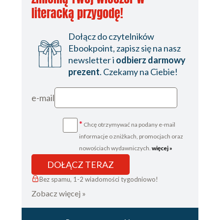
literacką przygodę!
Dołącz do czytelników
Ebookpoint, zapisz się na nasz
newsletter i
odbierz darmowy
prezent
. Czekamy na Ciebie!
e-mail
*
Chcę otrzymywać na podany e-mail
informacje o zniżkach, promocjach oraz
nowościach wydawniczych.
więcej »
DOŁĄCZ TERAZ
Bez spamu, 1-2 wiadomości tygodniowo!
Zobacz więcej »