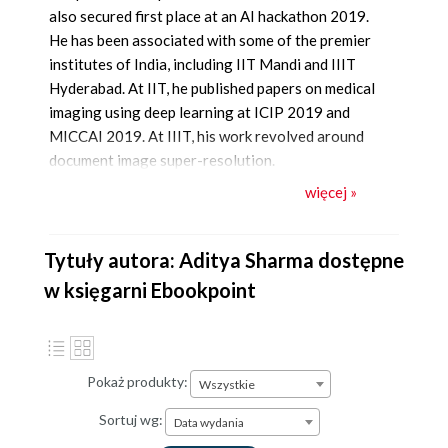
also secured first place at an AI hackathon 2019.
He has been associated with some of the premier
institutes of India, including IIT Mandi and IIIT
Hyderabad. At IIT, he published papers on medical
imaging using deep learning at ICIP 2019 and
MICCAI 2019. At IIIT, his work revolved around
document image super-resolution.
He is a motivated writer and has written many
więcej »
articles on machine learning and deep learning for
DataCamp and LearnOpenCV. Aditya runs his own
YouTube channel and has contributed as a speaker
Tytuły autora: Aditya Sharma dostępne
at the NCVPRIPG conference (2017) and Aligarh
w księgarni Ebookpoint
Muslim University for a workshop on deep
learning.
Pokaż produkty:
Wszystkie
Sortuj wg:
Data wydania