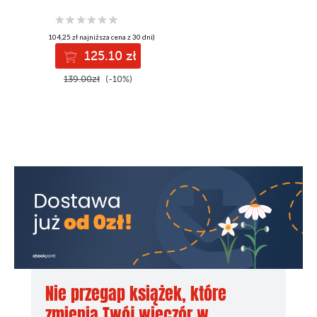
building image
processing apps
using OpenCV 4,
(104,25 zł najniższa cena z 30 dni)
Python, and scikit-
125.10 zł
learn - Second
Edition
139.00zł
(-10%)
Nie przegap książek, które
zmienią Twój wieczór w