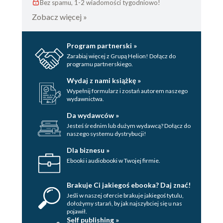
Bez spamu, 1-2 wiadomości tygodniowo!
Zobacz więcej »
Program partnerski »
Zarabiaj więcej z Grupą Helion! Dołącz do
programu partnerskiego.
Wydaj z nami książkę »
Wypełnij formularz i zostań autorem naszego
wydawnictwa.
Da wydawców »
Jesteś średnim lub dużym wydawcą? Dołącz do
naszego systemu dystrybucji!
Dla biznesu »
Ebooki i audiobooki w Twojej firmie.
Brakuje Ci jakiegoś ebooka? Daj znać!
Jeśli w naszej ofercie brakuje jakiegoś tytulu,
dołożymy starań, by jak najszybciej się u nas
pojawił.
Self publishing »