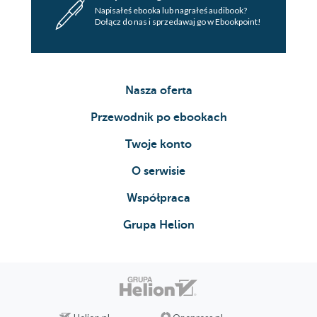
Napisałeś ebooka lub nagrałeś audibook?
Dołącz do nas i sprzedawaj go w Ebookpoint!
Nasza oferta
Przewodnik po ebookach
Twoje konto
O serwisie
Współpraca
Grupa Helion