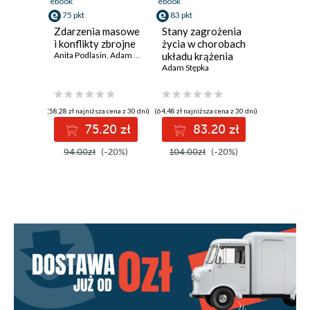
ebook
ebook
75 pkt
83 pkt
Zdarzenia masowe
Stany zagrożenia
i konflikty zbrojne
życia w chorobach
Anita Podlasin
,
Adam Stępka
układu krążenia
Adam Stępka
(58,28 zł najniższa cena z 30 dni)
(64,48 zł najniższa cena z 30 dni)
75.20 zł
83.20 zł
94.00zł
(-20%)
104.00zł
(-20%)