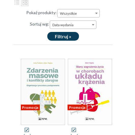
Pokaż produkty:
Wszystkie
Sortuj wg:
Data wydania
Filtruj »
Promocja
Promocja