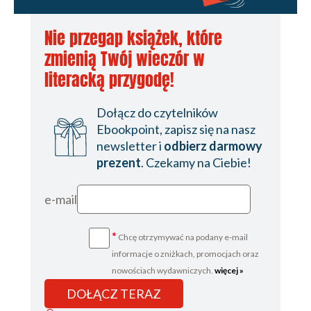
Nie przegap książek, które
zmienią Twój wieczór w
literacką przygodę!
Dołącz do czytelników
Ebookpoint, zapisz się na nasz
newsletter i
odbierz darmowy
prezent
. Czekamy na Ciebie!
e-mail
*
Chcę otrzymywać na podany e-mail
informacje o zniżkach, promocjach oraz
nowościach wydawniczych.
więcej »
DOŁĄCZ TERAZ