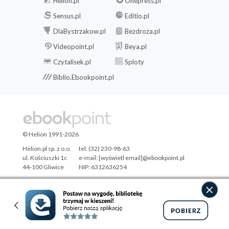
Helion.pl
Onepress.pl
Sensus.pl
Editio.pl
DlaBystrzakow.pl
Bezdroza.pl
Videopoint.pl
Beya.pl
Czytalisek.pl
Sploty
Biblio.Ebookpoint.pl
© Helion 1991-2026
Helion.pl sp. z o.o.
tel. (32) 230-98-63
ul. Kościuszki 1c
e-mail:
[wyświetl email]@ebookpoint.pl
44-100 Gliwice
NIP: 6312636254
Regon: 241989027
Designed with ♥ by
Tonik.pl
Pełna wersja strony »