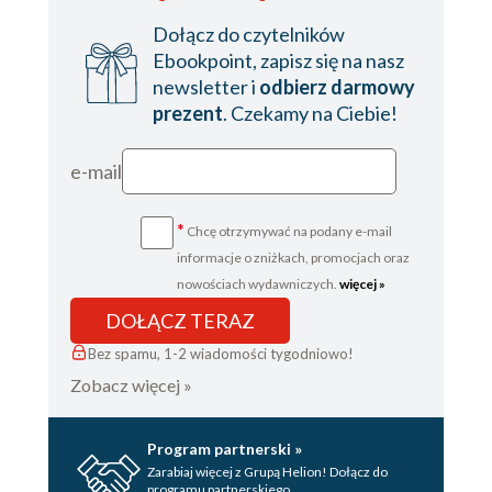
Dołącz do czytelników
Ebookpoint, zapisz się na nasz
newsletter i
odbierz darmowy
prezent
. Czekamy na Ciebie!
e-mail
*
Chcę otrzymywać na podany e-mail
informacje o zniżkach, promocjach oraz
nowościach wydawniczych.
więcej »
DOŁĄCZ TERAZ
Bez spamu, 1-2 wiadomości tygodniowo!
Zobacz więcej »
Program partnerski »
Zarabiaj więcej z Grupą Helion! Dołącz do
programu partnerskiego.