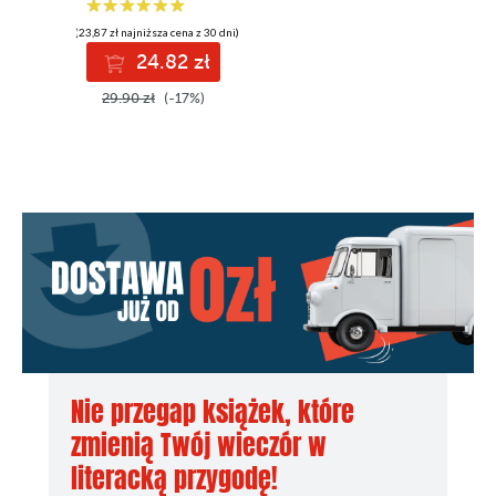
(23,87 zł najniższa cena z 30 dni)
24.82 zł
29.90 zł
(-17%)
Nie przegap książek, które
zmienią Twój wieczór w
literacką przygodę!