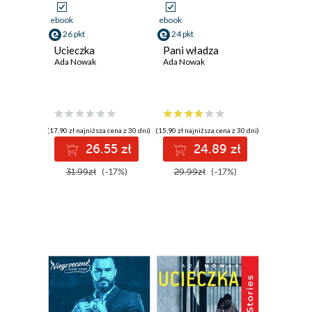
ebook
ebook
26 pkt
24 pkt
Ucieczka
Pani władza
Ada Nowak
Ada Nowak
(17,90 zł najniższa cena z 30 dni)
(15,90 zł najniższa cena z 30 dni)
26.55 zł
24.89 zł
31.99zł
(-17%)
29.99zł
(-17%)