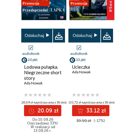
Promocja
Promocja
Przedsprzedaż
Odsłuchaj
Odsłuchaj
audiobook
audiobook
20 pkt
33 pkt
Lodowa pułapka.
Ucieczka
Niegrzeczne short
Ada Nowak
story
Ada Nowak
(20,09 zł najniższa cena z 30 dni)
(31,72 zł najniższa cena z 30 dni)
20.09 zł
33.12 zł
Do 10.08.26
39.90 zł
(-17%)
Oszczędzasz 33%!
W realizacji od
13.08.26 r.