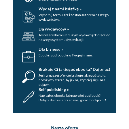
Wydaj z nami książkę »
Wypełnij formularz i zostań autorem naszego
wydawnictwa.
Da wydawców »
Jesteś średnim lub dużym wydawcą? Dołącz do
naszego systemu dystrybucji!
Dla biznesu »
Ebooki i audiobooki w Twojej firmie.
Brakuje Ci jakiegoś ebooka? Daj znać!
Jeśli w naszej ofercie brakuje jakiegoś tytulu,
dołożymy starań, by jak najszybciej się u nas
pojawił.
Self publishing »
Napisałeś ebooka lub nagrałeś audibook?
Dołącz do nas i sprzedawaj go w Ebookpoint!
Nasza oferta