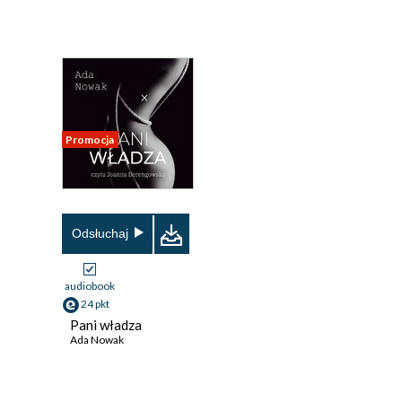
Promocja
Odsłuchaj
audiobook
24 pkt
Pani władza
Ada Nowak