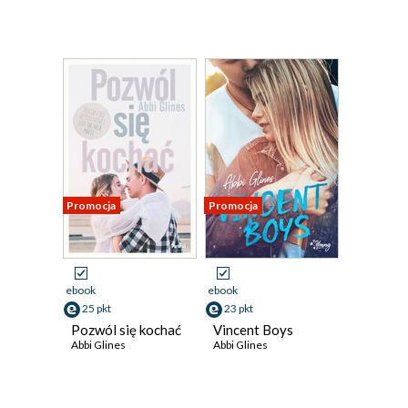
Promocja
Promocja
ebook
ebook
25 pkt
23 pkt
Pozwól się kochać
Vincent Boys
Abbi Glines
Abbi Glines