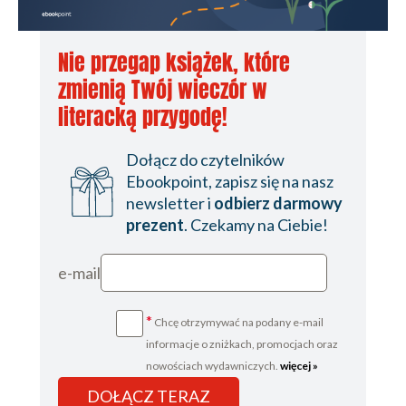
Nie przegap książek, które
zmienią Twój wieczór w
literacką przygodę!
Dołącz do czytelników
Ebookpoint, zapisz się na nasz
newsletter i
odbierz darmowy
prezent
. Czekamy na Ciebie!
e-mail
*
Chcę otrzymywać na podany e-mail
informacje o zniżkach, promocjach oraz
nowościach wydawniczych.
więcej »
DOŁĄCZ TERAZ