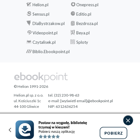
Helion.pl
Onepress.pl
Sensus.pl
Editio.pl
DlaBystrzakow.pl
Bezdroza.pl
Videopoint.pl
Beya.pl
Czytalisek.pl
Sploty
Biblio.Ebookpoint.pl
© Helion 1991-2026
Helion.pl sp. z o.o.
tel. (32) 230-98-63
ul. Kościuszki 1c
e-mail:
[wyświetl email]@ebookpoint.pl
44-100 Gliwice
NIP: 6312636254
Regon: 241989027
Designed with ♥ by
Tonik.pl
Pełna wersja strony »