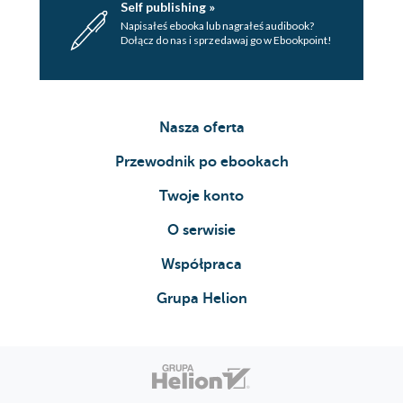
Self publishing »
Napisałeś ebooka lub nagrałeś audibook?
Dołącz do nas i sprzedawaj go w Ebookpoint!
Nasza oferta
Przewodnik po ebookach
Twoje konto
O serwisie
Współpraca
Grupa Helion