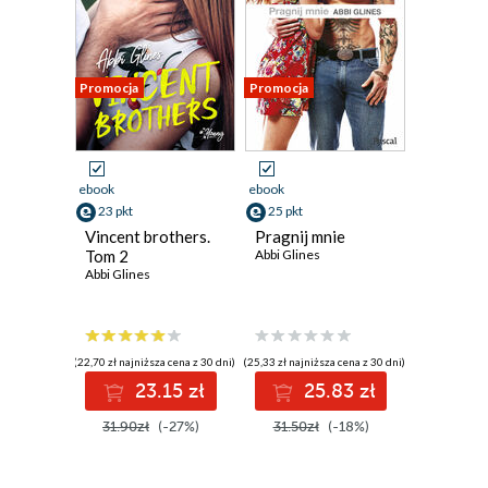
Promocja
Promocja
ebook
ebook
23 pkt
25 pkt
Vincent brothers.
Pragnij mnie
Tom 2
Abbi Glines
Abbi Glines
(22,70 zł najniższa cena z 30 dni)
(25,33 zł najniższa cena z 30 dni)
23.15 zł
25.83 zł
31.90zł
(-27%)
31.50zł
(-18%)