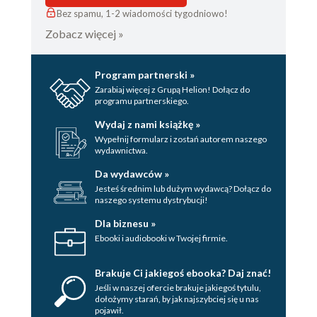
Bez spamu, 1-2 wiadomości tygodniowo!
Zobacz więcej »
Program partnerski »
Zarabiaj więcej z Grupą Helion! Dołącz do
programu partnerskiego.
Wydaj z nami książkę »
Wypełnij formularz i zostań autorem naszego
wydawnictwa.
Da wydawców »
Jesteś średnim lub dużym wydawcą? Dołącz do
naszego systemu dystrybucji!
Dla biznesu »
Ebooki i audiobooki w Twojej firmie.
Brakuje Ci jakiegoś ebooka? Daj znać!
Jeśli w naszej ofercie brakuje jakiegoś tytulu,
dołożymy starań, by jak najszybciej się u nas
pojawił.