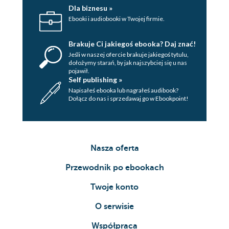
Dla biznesu »
Ebooki i audiobooki w Twojej firmie.
Brakuje Ci jakiegoś ebooka? Daj znać!
Jeśli w naszej ofercie brakuje jakiegoś tytulu,
dołożymy starań, by jak najszybciej się u nas
pojawił.
Self publishing »
Napisałeś ebooka lub nagrałeś audibook?
Dołącz do nas i sprzedawaj go w Ebookpoint!
Nasza oferta
Przewodnik po ebookach
Twoje konto
O serwisie
Współpraca