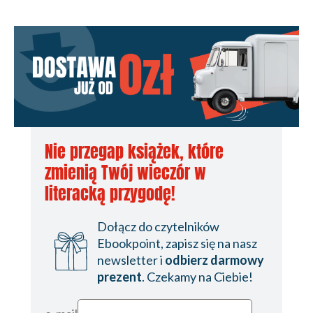
Nie przegap książek, które
zmienią Twój wieczór w
literacką przygodę!
Dołącz do czytelników
Ebookpoint, zapisz się na nasz
newsletter i
odbierz darmowy
prezent
. Czekamy na Ciebie!