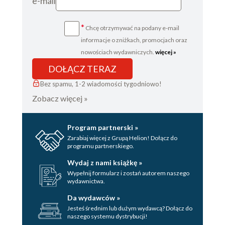
e-mail
*
Chcę otrzymywać na podany e-mail
informacje o zniżkach, promocjach oraz
nowościach wydawniczych.
więcej »
DOŁĄCZ TERAZ
Bez spamu, 1-2 wiadomości tygodniowo!
Zobacz więcej »
Program partnerski »
Zarabiaj więcej z Grupą Helion! Dołącz do
programu partnerskiego.
Wydaj z nami książkę »
Wypełnij formularz i zostań autorem naszego
wydawnictwa.
Da wydawców »
Jesteś średnim lub dużym wydawcą? Dołącz do
naszego systemu dystrybucji!