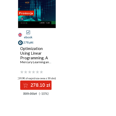
Promocja
ebook
278 pkt
Optimization
Using Linear
Programming. A
Practical Guide to
Mercury Learning and Information
,
A. J. Metei
,
Veena Jain
Mastering Linear
Programming
Techniques
(39,90 zł najniższa cena z 30 dni)
278.10 zł
309.00zł
(-10%)