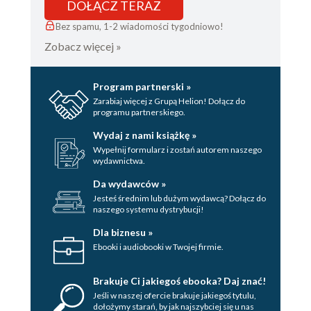
DOŁĄCZ TERAZ
Bez spamu, 1-2 wiadomości tygodniowo!
Zobacz więcej »
Program partnerski »
Zarabiaj więcej z Grupą Helion! Dołącz do
programu partnerskiego.
Wydaj z nami książkę »
Wypełnij formularz i zostań autorem naszego
wydawnictwa.
Da wydawców »
Jesteś średnim lub dużym wydawcą? Dołącz do
naszego systemu dystrybucji!
Dla biznesu »
Ebooki i audiobooki w Twojej firmie.
Brakuje Ci jakiegoś ebooka? Daj znać!
Jeśli w naszej ofercie brakuje jakiegoś tytulu,
dołożymy starań, by jak najszybciej się u nas