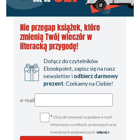
Nie przegap książek, które
zmienią Twój wieczór w
literacką przygodę!
Dołącz do czytelników
Ebookpoint, zapisz się na nasz
newsletter i
odbierz darmowy
prezent
. Czekamy na Ciebie!
e-mail
*
Chcę otrzymywać na podany e-mail
informacje o zniżkach, promocjach oraz
nowościach wydawniczych.
więcej »