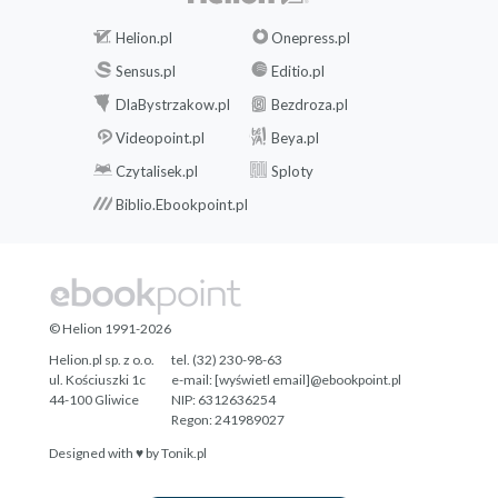
Helion.pl
Onepress.pl
Sensus.pl
Editio.pl
DlaBystrzakow.pl
Bezdroza.pl
Videopoint.pl
Beya.pl
Czytalisek.pl
Sploty
Biblio.Ebookpoint.pl
© Helion 1991-2026
Helion.pl sp. z o.o.
tel. (32) 230-98-63
ul. Kościuszki 1c
e-mail:
[wyświetl email]@ebookpoint.pl
44-100 Gliwice
NIP: 6312636254
Regon: 241989027
Designed with ♥ by
Tonik.pl