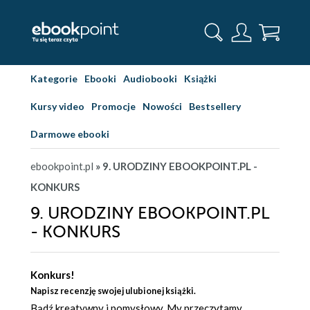
Kategorie
Ebooki
Audiobooki
Książki
Kursy video
Promocje
Nowości
Bestsellery
Darmowe ebooki
ebookpoint.pl
» 9. URODZINY EBOOKPOINT.PL -
KONKURS
9. URODZINY EBOOKPOINT.PL
- KONKURS
Konkurs!
Napisz recenzję swojej ulubionej książki.
Bądź kreatywny i pomysłowy. My przeczytamy