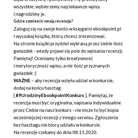
wszystkie, wybierzemy najciekawsze wpisy
i nagrodzimy je.
Gdzie zamieścić swoją recenzję?
Zaloguj się na swoje konto w księgarni ebookpoint.pl
i wyszukaj książkę, którą chcesz zrecenzować.
Na stronie książki przydziel wybraną przez siebie ilość
gwiazdek - wtedy pojawi się pole do wpisania recenzji.
Pamiętaj! Oceniamy tylko kreatywność
i merytoryczność wpisu, a nie ilość przyznanych
gwiazdek :)
WAŻNE
– aby recenzja wzięła udział w konkursie,
dodaj na końcu hasztag
[
#9UrodzinyEbookpointKonkurs
]. Pamiętaj, że
recenzja musi być oryginalna, napisana indywidualnie
przez Ciebie na nasz konkurs - nie może to być kopia
wcześniejszej recenzji z innego serwisu. Zgłoszenia
bez hasztagu nie biorą udziału w konkursie.
Na recenzje czekamy do dnia 08.11.2020.