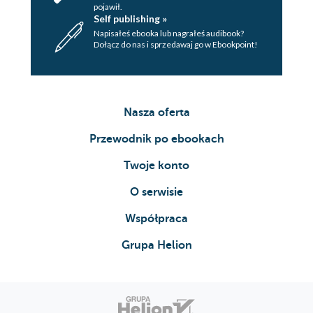
pojawił.
Self publishing »
Napisałeś ebooka lub nagrałeś audibook?
Dołącz do nas i sprzedawaj go w Ebookpoint!
Nasza oferta
Przewodnik po ebookach
Twoje konto
O serwisie
Współpraca
Grupa Helion