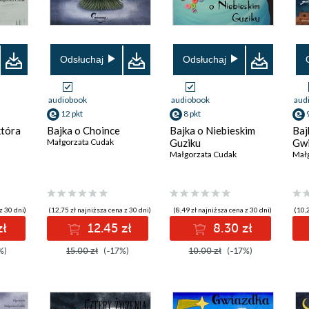
Odsłuchaj
Odsłuchaj
audiobook
audiobook
aud
12 pkt
8 pkt
która
Bajka o Choince
Bajka o Niebieskim
Baj
Małgorzata Cudak
Guziku
Gwi
Małgorzata Cudak
Mał
z 30 dni)
(12,75 zł najniższa cena z 30 dni)
(8,49 zł najniższa cena z 30 dni)
(10,2
zł
12.45 zł
8.30 zł
%)
15.00 zł
(-17%)
10.00 zł
(-17%)