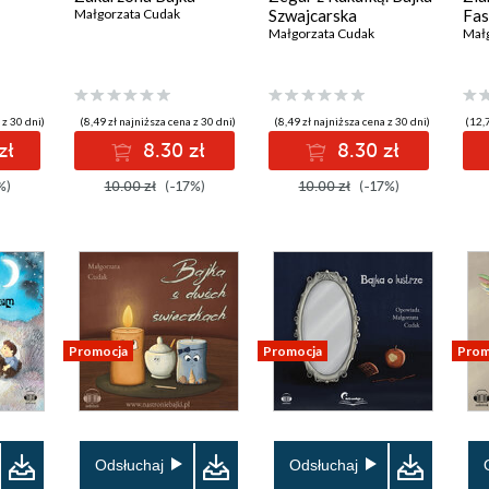
Małgorzata Cudak
Szwajcarska
Fas
Małgorzata Cudak
Mał
 z 30 dni)
(8,49 zł najniższa cena z 30 dni)
(8,49 zł najniższa cena z 30 dni)
(12,7
zł
8.30 zł
8.30 zł
%)
10.00 zł
(-17%)
10.00 zł
(-17%)
Promocja
Promocja
Prom
Odsłuchaj
Odsłuchaj