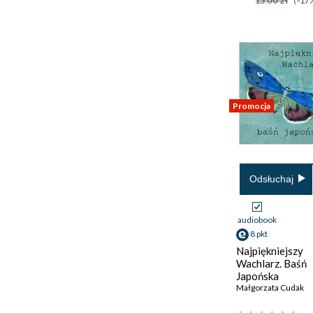
15.00 zł
(-17
Promocja
Odsłuchaj
audiobook
8 pkt
Najpiękniejszy
Wachlarz. Baśń
Japońska
Małgorzata Cudak