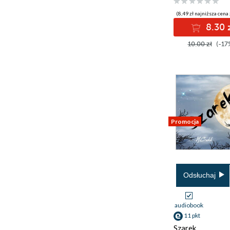
(8,49 zł najniższa cena 
8.30 
10.00 zł
(-17
Promocja
Odsłuchaj
audiobook
11 pkt
Szarek