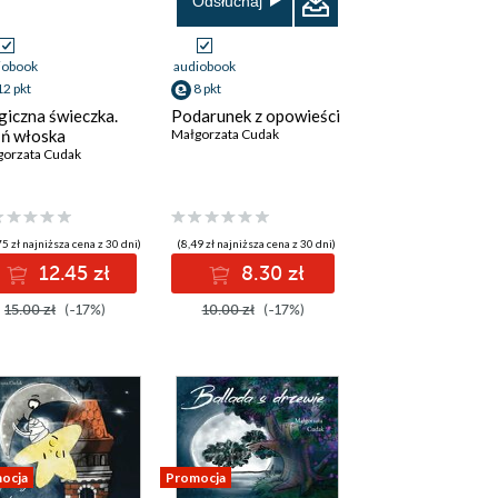
Odsłuchaj
iobook
audiobook
12 pkt
8 pkt
iczna świeczka.
Podarunek z opowieści
ń włoska
Małgorzata Cudak
gorzata Cudak
5 zł najniższa cena z 30 dni)
(8,49 zł najniższa cena z 30 dni)
12.45 zł
8.30 zł
15.00 zł
(-17%)
10.00 zł
(-17%)
ocja
Promocja