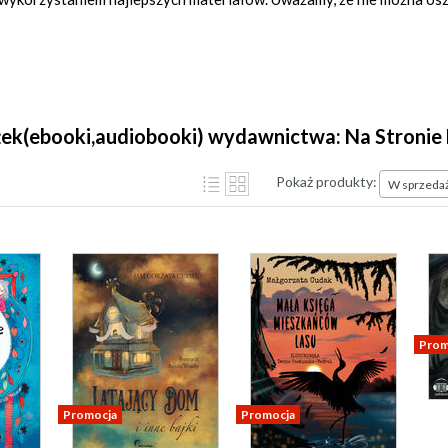
żek(ebooki,audiobooki) wydawnictwa: Na Stronie 
Pokaż produkty:
W sprzeda
Prom
Promocja
Promocja