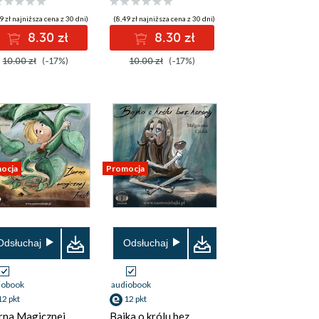
9 zł najniższa cena z 30 dni)
(8,49 zł najniższa cena z 30 dni)
8.30 zł
8.30 zł
10.00 zł
(-17%)
10.00 zł
(-17%)
ocja
Promocja
Odsłuchaj
Odsłuchaj
iobook
audiobook
12 pkt
12 pkt
rna Magicznej
Bajka o królu bez