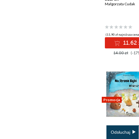
Małgorzata Cudak
(11,90 zł najniższa cena
11.62 
14.00 zł
(-17
Promocja
Odsłuchaj