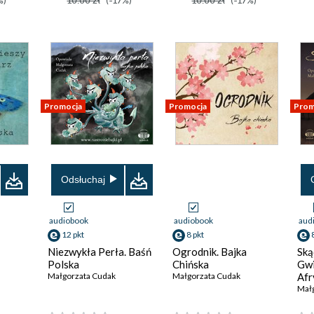
%)
10.00 zł
(-17%)
10.00 zł
(-17%)
Promocja
Promocja
Prom
Odsłuchaj
audiobook
audiobook
aud
12 pkt
8 pkt
Niezwykła Perła. Baśń
Ogrodnik. Bajka
Ską
Polska
Chińska
Gwi
Małgorzata Cudak
Małgorzata Cudak
Afr
Mał