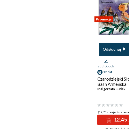
Promocja
Odsłuchaj
audiobook
12 pkt
Czarodziejski Sł
Baśń Armeńska
Małgorzata Cudak
(12,75 zł najniższa cena
12.45 