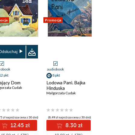
ocja
Promocja
Odsłuchaj
iobook
audiobook
12 pkt
8 pkt
ający Dom
Lodowa Pani. Bajka
gorzata Cudak
Hinduska
Małgorzata Cudak
5 zł najniższa cena z 30 dni)
(8,49 zł najniższa cena z 30 dni)
12.45 zł
8.30 zł