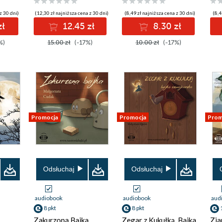
z 30 dni)
(12,30 zł najniższa cena z 30 dni)
(8,49 zł najniższa cena z 30 dni)
(8,4
zł
12.45 zł
8.30 zł
%)
15.00 zł
(-17%)
10.00 zł
(-17%)
Promocja
Promocja
Prom
Odsłuchaj
Odsłuchaj
audiobook
audiobook
aud
8 pkt
8 pkt
Zakurzona Bajka
Zegar z Kukułką. Bajka
Zia