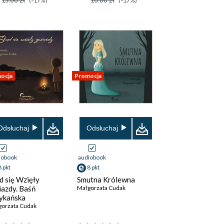
15.00 zł
(-17%)
10.00 zł
(-17%)
ocja
Promocja
Odsłuchaj
Odsłuchaj
iobook
audiobook
8 pkt
8 pkt
d się Wzięły
Smutna Królewna
azdy. Baśń
Małgorzata Cudak
ykańska
gorzata Cudak