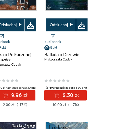
Odsłuchaj
Odsłuchaj
iobook
audiobook
9 pkt
8 pkt
ka o Potłuczonej
Ballada o Drzewie
azdce
Małgorzata Cudak
gorzata Cudak
0 zł najniższa cena z 30 dni)
(8,49 zł najniższa cena z 30 dni)
9.96 zł
8.30 zł
12.00 zł
(-17%)
10.00 zł
(-17%)