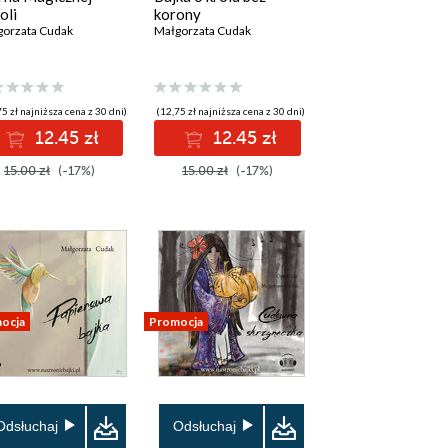
oli
korony
gorzata Cudak
Małgorzata Cudak
5 zł najniższa cena z 30 dni)
(12,75 zł najniższa cena z 30 dni)
12.45 zł
12.45 zł
15.00 zł
(-17%)
15.00 zł
(-17%)
ocja
Promocja
Odsłuchaj
Odsłuchaj