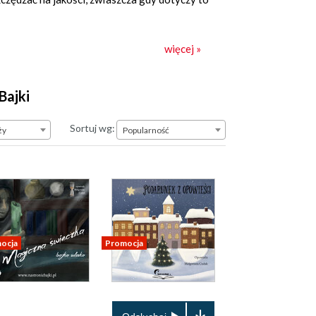
więcej »
Bajki
Popularność
Sortuj wg:
ży
Popularność
ocja
Promocja