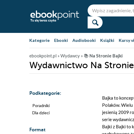
Kategorie
Ebooki
Audiobooki
Książki
Kursy v
ebookpoint.pl
» Wydawcy
» 📚
Na Stronie Bajki
Wydawnictwo Na Stronie 
Podkategorie:
Bajka to koncep
Polaków. Wielu 
Poradniki
jesienią 2009 r
Dla dzieci
serie wydawnicze
Bajki z Bajki to
Format
wydrukowane z w