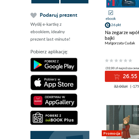
Podaruj prezent
ebook
Wyślij e-kartkę z
26 pkt
ebookiem, idealny
Na zegarze wpół
bajki
prezent last-minute!
Małgorzata Cudak
Pobierz aplikację:
(32,00 zł najniższa cena
26.55 
32.00zł
(-17
Promocja