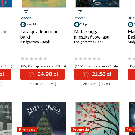
ebook
ebook
aud
24 pkt
21 pkt
 do
Latający dom i inne
Mała księga
Mag
bajki
mieszkańców lasu
Baś
Małgorzata Cudak
Małgorzata Cudak
Mał
 z 30 dni)
(25,50 zł najniższa cena z 30 dni)
(21,62 zł najniższa cena z 30 dni)
(12,7
zł
24.90 zł
21.58 zł
%)
30.00zł
(-17%)
26.00zł
(-17%)
Promocja
Promocja
Prom