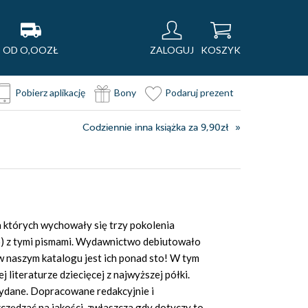
OD O,OOZŁ
ZALOGUJ
KOSZYK
Pobierz aplikację
Bony
Podaruj prezent
Codziennie inna książka za 9,90zł
a których wychowały się trzy pokolenia
o) z tymi pismami. Wydawnictwo debiutowało
w naszym katalogu jest ich ponad sto! W tym
 literaturze dziecięcej z najwyższej półki.
 wydane. Dopracowane redakcyjnie i
zędzać na jakości, zwłaszcza gdy dotyczy to