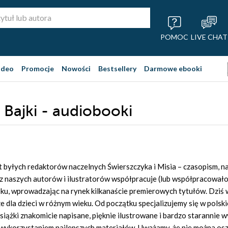
POMOC
LIVE CHAT
ideo
Promocje
Nowości
Bestsellery
Darmowe ebooki
Bajki - audiobooki
t byłych redaktorów naczelnych Świerszczyka i Misia – czasopism, n
z naszych autorów i ilustratorów współpracuje (lub współpracował
oku, wprowadzając na rynek kilkanaście premierowych tytułów. Dziś 
 dla dzieci w różnym wieku. Od początku specjalizujemy się w polskiej
 książki znakomicie napisane, pięknie ilustrowane i bardzo starannie
ykorzystaniem najlepszych materiałów. Uważamy, że nie można oszc