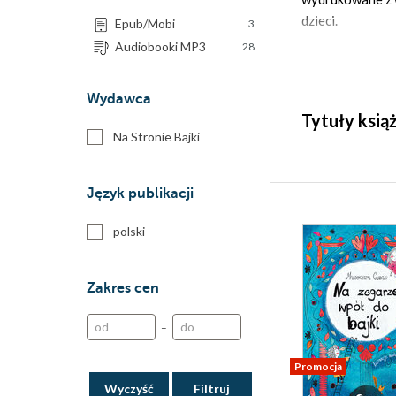
dzieci.
Epub/Mobi
3
Audiobooki MP3
28
Wydawca
Tytuły ksią
Na Stronie Bajki
Język publikacji
polski
Zakres cen
–
Promocja
Wyczyść