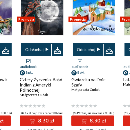
Promocja
Promocja
Prom
Odsłuchaj
Odsłuchaj
audiobook
audiobook
aud
8 pkt
8 pkt
owik.
Cztery Życzenia. Baśń
Gwiazdka na Dnie
Lat
Indian z Ameryki
Szafy
Mał
Północnej
Małgorzata Cudak
Małgorzata Cudak
 z 30 dni)
(8,49 zł najniższa cena z 30 dni)
(8,49 zł najniższa cena z 30 dni)
(12,7
zł
8.30 zł
8.30 zł