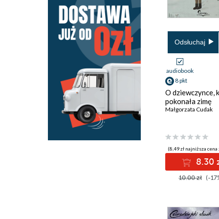
Odsłuchaj
audiobook
8 pkt
O dziewczynce, 
pokonała zimę
Małgorzata Cudak
(8,49 zł najniższa cena 
8.30 
10.00 zł
(-17