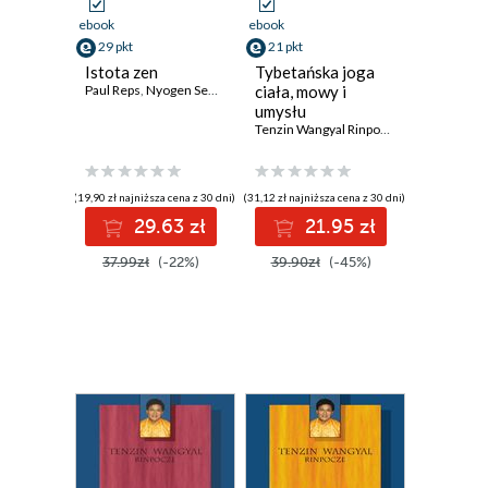
ebook
ebook
29 pkt
21 pkt
Istota zen
Tybetańska joga
Paul Reps
,
Nyogen Senzaki
ciała, mowy i
umysłu
Tenzin Wangyal Rinpocze
(19,90 zł najniższa cena z 30 dni)
(31,12 zł najniższa cena z 30 dni)
29.63 zł
21.95 zł
37.99zł
(-22%)
39.90zł
(-45%)