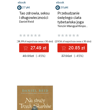
ebook
ebook
27 pkt
20 pkt
Tao zdrowia, seksu
Przebudzanie
i długowieczności
świętego ciała
Daniel Reid
tybetańska joga
oddechu i ruchu
Tenzin Wangyal Rinpoche
(38,99 zł najniższa cena z 30 dni)
(29,56 zł najniższa cena z 30 dni)
27.49 zł
20.85 zł
49.99zł
(-45%)
37.90zł
(-45%)