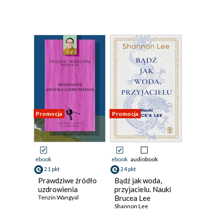
Promocja
Promocja
ebook
ebook
audiobook
21 pkt
24 pkt
Prawdziwe źródło
Bądź jak woda,
uzdrowienia
przyjacielu. Nauki
Tenzin Wangyal
Brucea Lee
Shannon Lee