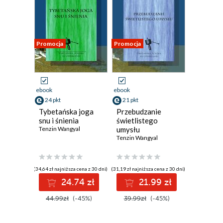
Promocja
Promocja
ebook
ebook
24 pkt
21 pkt
Tybetańska joga
Przebudzanie
snu i śnienia
świetlistego
Tenzin Wangyal
umysłu
Tenzin Wangyal
(34,64 zł najniższa cena z 30 dni)
(31,19 zł najniższa cena z 30 dni)
24.74 zł
21.99 zł
44.99zł
(-45%)
39.99zł
(-45%)