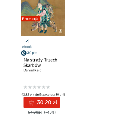
Promocja
ebook
30 pkt
Na straży Trzech
Skarbów
Daniel Reid
(42,82 zł najniższa cena z 30 dni)
30.20 zł
54.90zł
(-45%)