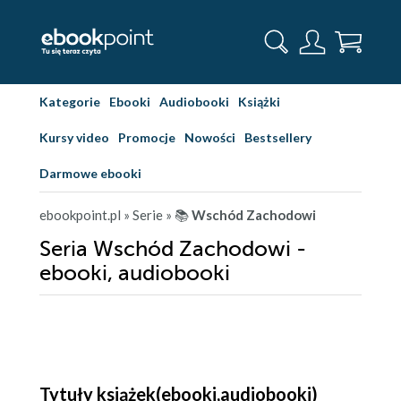
Kategorie
Ebooki
Audiobooki
Książki
Kursy video
Promocje
Nowości
Bestsellery
Darmowe ebooki
ebookpoint.pl
» Serie
» 📚
Wschód Zachodowi
Seria Wschód Zachodowi -
ebooki, audiobooki
Tytuły książek(ebooki,audiobooki)