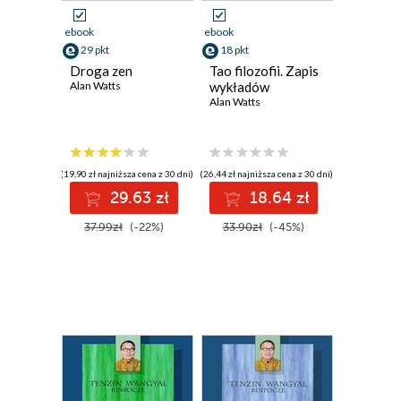
ebook
ebook
29 pkt
18 pkt
Droga zen
Tao filozofii. Zapis
Alan Watts
wykładów
Alan Watts
(19,90 zł najniższa cena z 30 dni)
(26,44 zł najniższa cena z 30 dni)
29.63 zł
18.64 zł
37.99zł
(-22%)
33.90zł
(-45%)