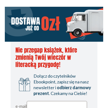
Nie przegap książek, które
zmienią Twój wieczór w
literacką przygodę!
Dołącz do czytelników
Ebookpoint, zapisz się na nasz
newsletter i
odbierz darmowy
prezent
. Czekamy na Ciebie!
e-mail