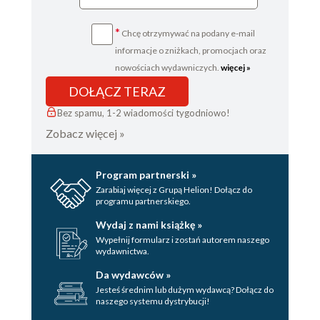
*
Chcę otrzymywać na podany e-mail
informacje o zniżkach, promocjach oraz
nowościach wydawniczych.
więcej »
DOŁĄCZ TERAZ
Bez spamu, 1-2 wiadomości tygodniowo!
Zobacz więcej »
Program partnerski »
Zarabiaj więcej z Grupą Helion! Dołącz do
programu partnerskiego.
Wydaj z nami książkę »
Wypełnij formularz i zostań autorem naszego
wydawnictwa.
Da wydawców »
Jesteś średnim lub dużym wydawcą? Dołącz do
naszego systemu dystrybucji!