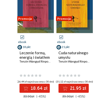
Promocja
Promocja
ebook
ebook
18 pkt
21 pkt
Leczenie formą,
Cuda naturalnego
energią i światłem
umysłu
Tenzin Wangyal Rinpoche
Tenzin Wangyal Rinpoche
(26,44 zł najniższa cena z 30 dni)
(31,12 zł najniższa cena z 30 dni)
18.64 zł
21.95 zł
33.90zł
(-45%)
39.90zł
(-45%)