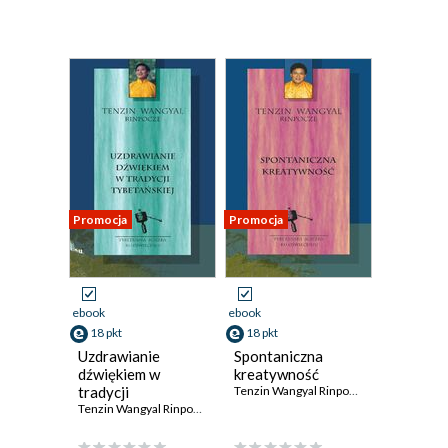
Promocja
Promocja
ebook
ebook
18 pkt
18 pkt
Uzdrawianie
Spontaniczna
dźwiękiem w
kreatywność
tradycji
Tenzin Wangyal Rinpocze
tybetańskiej
Tenzin Wangyal Rinpoche