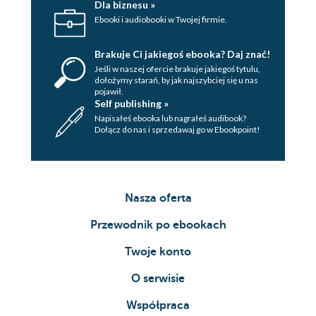
Dla biznesu »
Ebooki i audiobooki w Twojej firmie.
Brakuje Ci jakiegoś ebooka? Daj znać!
Jeśli w naszej ofercie brakuje jakiegoś tytulu,
dołożymy starań, by jak najszybciej się u nas
pojawił.
Self publishing »
Napisałeś ebooka lub nagrałeś audibook?
Dołącz do nas i sprzedawaj go w Ebookpoint!
Nasza oferta
Przewodnik po ebookach
Twoje konto
O serwisie
Współpraca