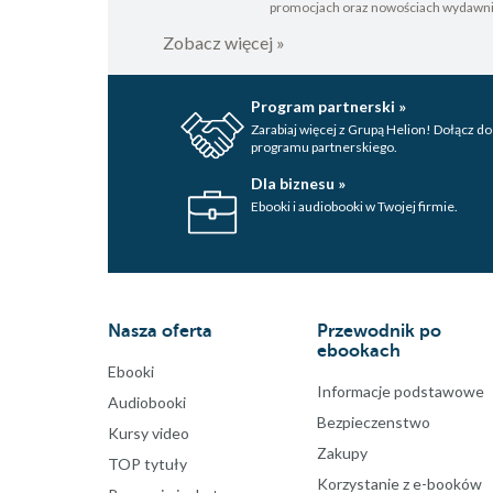
promocjach oraz nowościach wydawn
Zobacz więcej »
Program partnerski »
Zarabiaj więcej z Grupą Helion! Dołącz do
programu partnerskiego.
Dla biznesu »
Ebooki i audiobooki w Twojej firmie.
Nasza oferta
Przewodnik po
ebookach
Ebooki
Informacje podstawowe
Audiobooki
Bezpieczenstwo
Kursy video
Zakupy
TOP tytuły
Korzystanie z e-booków