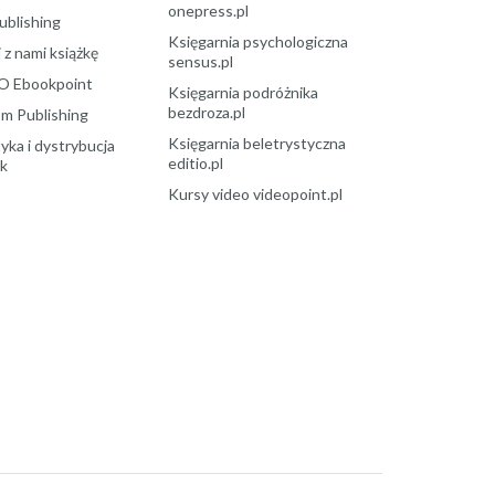
onepress.pl
ublishing
Księgarnia psychologiczna
 z nami książkę
sensus.pl
O Ebookpoint
Księgarnia podróżnika
bezdroza.pl
m Publishing
Księgarnia beletrystyczna
yka i dystrybucja
editio.pl
ek
Kursy video videopoint.pl