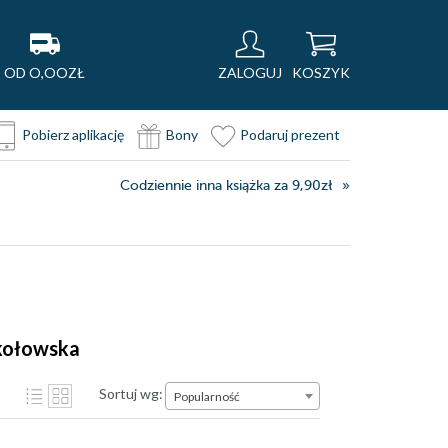
OD O,OOZŁ
ZALOGUJ
KOSZYK
Pobierz aplikację
Bony
Podaruj prezent
Codziennie inna książka za 9,90zł
okołowska
Sortuj wg:
Popularność