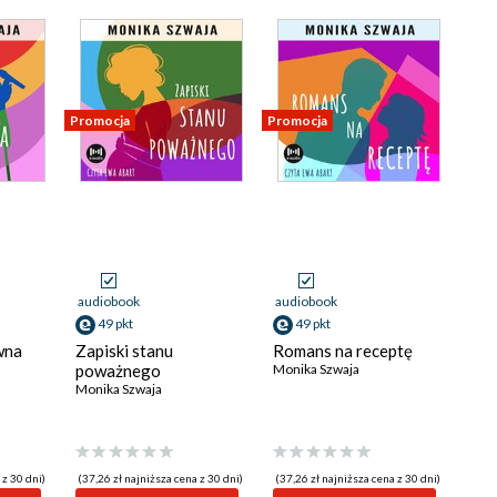
Promocja
Promocja
audiobook
audiobook
49 pkt
49 pkt
wna
Zapiski stanu
Romans na receptę
poważnego
Monika Szwaja
Monika Szwaja
 z 30 dni)
(37,26 zł najniższa cena z 30 dni)
(37,26 zł najniższa cena z 30 dni)