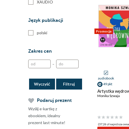
XAUDIO
Język publikacji
Promocja
polski
Zakres cen
–
audiobook
Wyczyść
49 pkt
Artystka wędro
Monika Szwaja
Podaruj prezent
Wyślij e-kartkę z
ebookiem, idealny
prezent last-minute!
(37,26 zł najniższa cena