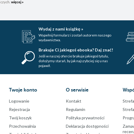
iczych.
więcej »
Wydaj z nami książkę »
Wypełnij formularz i zostań autorem naszego
wydawnictwa.
Brakuje Ci jakiegoś ebooka? Daj znać!
Jeśli w naszej ofercie brakuje jakiegoś tytulu,
dołożymy starań, by jak najszybciej się u nas
pojawił.
Twoje konto
O serwisie
Wspó
Logowanie
Kontakt
Strefa
Rejestracja
Regulamin
Stref
Twój koszyk
Polityka prywatności
Progr
Przechowalnia
Deklaracja dostępności
Zamawi
recenz