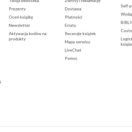
Twoja biblioteka
Zwroty i reklamacje
Self-p
Prezenty
Dostawa
Wydaj
Oceń książkę
Płatności
BIBLI
Newsletter
Erraty
Custo
Aktywacja kodów na
Recenzje książek
produkty
Logist
Mapa serwisu
książ
LiveChat
Pomoc
S