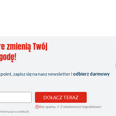
re zmienią Twój
ygodę!
oint, zapisz się na nasz newsletter i
odbierz darmowy
DOŁĄCZ TERAZ
Bez spamu, 1-2 wiadomości tygodniowo!
nformacje o zniżkach,