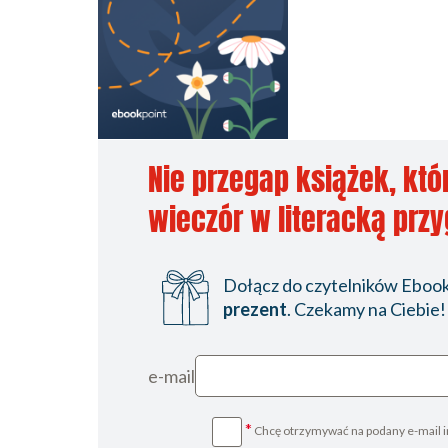
Nie przegap książek, któ
wieczór w literacką prz
Dołącz do czytelników Ebookp
prezent
. Czekamy na Ciebie!
e-mail
*
Chcę otrzymywać na podany e-mail i