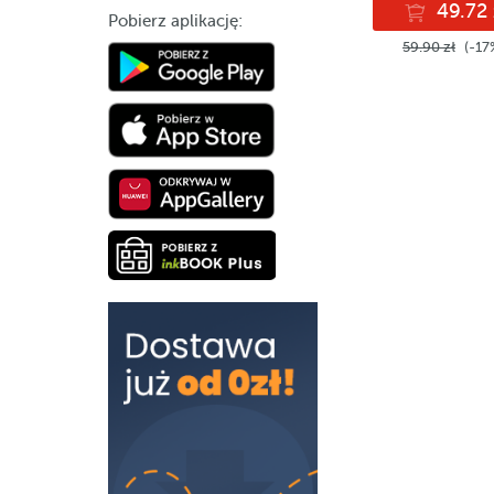
49.72 
Pobierz aplikację:
59.90 zł
(-17