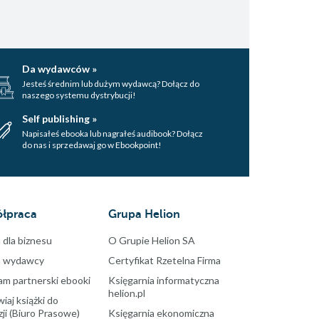
Da wydawców »
Jesteś średnim lub dużym wydawcą? Dołącz do
naszego systemu dystrybucji!
Self publishing »
Napisałeś ebooka lub nagrałeś audibook? Dołącz
do nas i sprzedawaj go w Ebookpoint!
łpraca
Grupa Helion
 dla biznesu
O Grupie Helion SA
a wydawcy
Certyfikat Rzetelna Firma
am partnerski ebooki
Księgarnia informatyczna
helion.pl
aj książki do
ji (Biuro Prasowe)
Księgarnia ekonomiczna