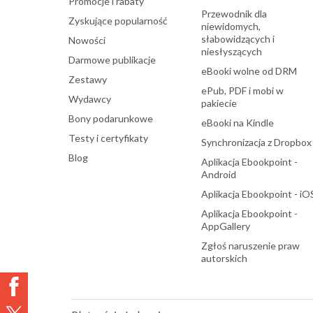
Promocje i rabaty
Przewodnik dla
Zyskujące popularność
niewidomych,
słabowidzących i
Nowości
niesłyszących
Darmowe publikacje
eBooki wolne od DRM
Zestawy
ePub, PDF i mobi w
Wydawcy
pakiecie
Bony podarunkowe
eBooki na Kindle
Testy i certyfikaty
Synchronizacja z Dropbox
Blog
Aplikacja Ebookpoint -
Android
Aplikacja Ebookpoint - iO
Aplikacja Ebookpoint -
AppGallery
Zgłoś naruszenie praw
autorskich