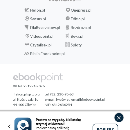
Helion.pl
Onepress.pl
Sensus.pl
Editio.pl
DlaBystrzakow.pl
Bezdroza.pl
Videopoint.pl
Beya.pl
Czytalisek.pl
Sploty
Biblio.Ebookpoint.pl
© Helion 1991-2026
Helion.pl sp. z o.o.
tel. (32) 230-98-63
ul. Kościuszki 1c
e-mail:
[wyświetl email]@ebookpoint.pl
44-100 Gliwice
NIP: 6312636254
Regon: 241989027
Designed with ♥ by
Tonik.pl