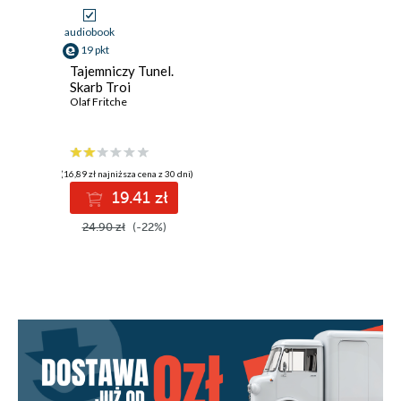
audiobook
19 pkt
Tajemniczy Tunel.
Skarb Troi
Olaf Fritche
(16,89 zł najniższa cena z 30 dni)
19.41 zł
24.90 zł
(-22%)