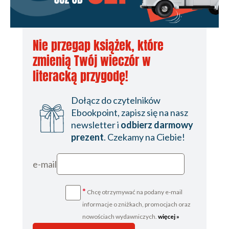
Nie przegap książek, które
zmienią Twój wieczór w
literacką przygodę!
Dołącz do czytelników
Ebookpoint, zapisz się na nasz
newsletter i
odbierz darmowy
prezent
. Czekamy na Ciebie!
e-mail
*
Chcę otrzymywać na podany e-mail
informacje o zniżkach, promocjach oraz
nowościach wydawniczych.
więcej »