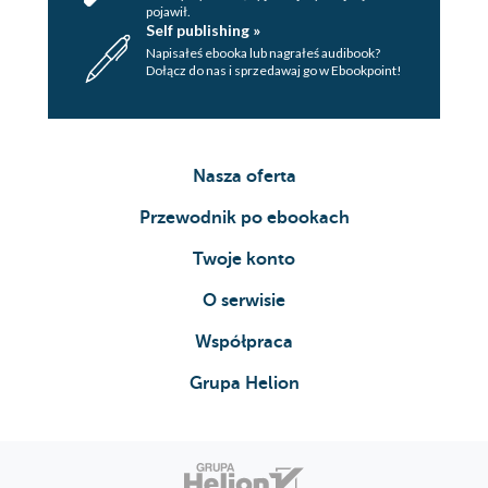
pojawił.
Self publishing »
Napisałeś ebooka lub nagrałeś audibook?
Dołącz do nas i sprzedawaj go w Ebookpoint!
Nasza oferta
Przewodnik po ebookach
Twoje konto
O serwisie
Współpraca
Grupa Helion