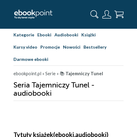
Kategorie
Ebooki
Audiobooki
Książki
Kursy video
Promocje
Nowości
Bestsellery
Darmowe ebooki
ebookpoint.pl
» Serie
» 📚
Tajemniczy Tunel
Seria Tajemniczy Tunel -
audiobooki
Tytuły książek(ebooki,audiobooki)