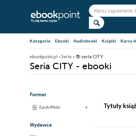
Kategorie
Ebooki
Audiobooki
Książki
Kursy v
ebookpoint.pl
» Serie
» 📚
seria CITY
Seria CITY - ebooki
Format
Tytuły ksią
Epub/Mobi
6
Wydawca