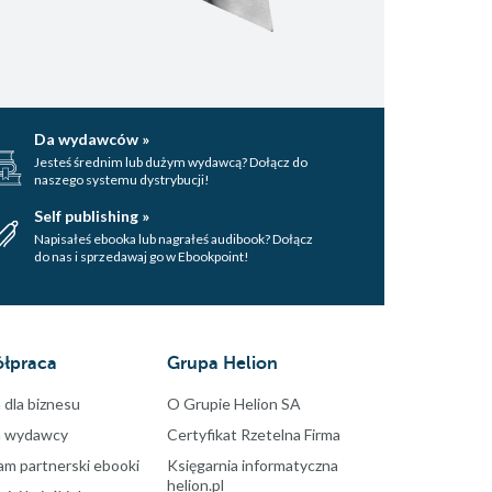
Da wydawców »
Jesteś średnim lub dużym wydawcą? Dołącz do
naszego systemu dystrybucji!
Self publishing »
Napisałeś ebooka lub nagrałeś audibook? Dołącz
do nas i sprzedawaj go w Ebookpoint!
łpraca
Grupa Helion
 dla biznesu
O Grupie Helion SA
a wydawcy
Certyfikat Rzetelna Firma
am partnerski ebooki
Księgarnia informatyczna
helion.pl