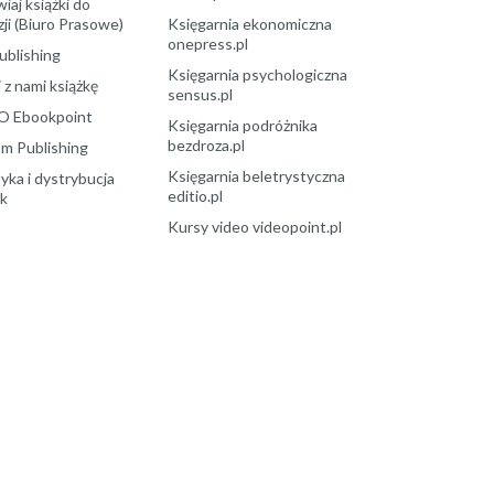
aj książki do
ji (Biuro Prasowe)
Księgarnia ekonomiczna
onepress.pl
ublishing
Księgarnia psychologiczna
 z nami książkę
sensus.pl
O Ebookpoint
Księgarnia podróżnika
bezdroza.pl
m Publishing
Księgarnia beletrystyczna
yka i dystrybucja
editio.pl
ek
Kursy video videopoint.pl