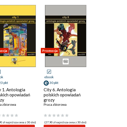
ocja
Promocja
ok
ebook
23 pkt
30 pkt
y 1. Antologia
City 6. Antologia
skich opowiadań
polskich opowiadań
zy
grozy
a zbiorowa
Praca zbiorowa
0 zł najniższa cena z 30 dni)
(27,90 zł najniższa cena z 30 dni)