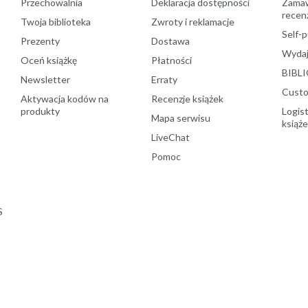
Przechowalnia
Deklaracja dostępności
Zamawi
recenz
Twoja biblioteka
Zwroty i reklamacje
Self-p
Prezenty
Dostawa
Wydaj
Oceń książkę
Płatności
BIBLI
Newsletter
Erraty
Custo
Aktywacja kodów na
Recenzje książek
produkty
Logist
Mapa serwisu
książ
LiveChat
Pomoc
S