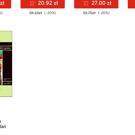
zł
20.92 zł
27.00 zł
%)
26.15zł
(-20%)
33.75zł
(-20%)
a
dań