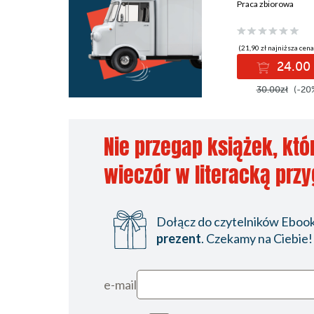
Praca zbiorowa
(21,90 zł najniższa cena
24.00 
30.00zł
(-20
Nie przegap książek, któ
wieczór w literacką prz
Dołącz do czytelników Ebookp
prezent
. Czekamy na Ciebie!
e-mail