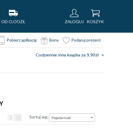
OD O,OOZŁ
ZALOGUJ
KOSZYK
Pobierz aplikację
Bony
Podaruj prezent
Codziennie inna książka za 9,90zł
TY
Sortuj wg:
Popularność