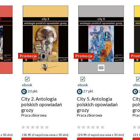
Promocja
Promocja
Prom
ebook
ebook
ebo
20 pkt
27 pkt
City 2. Antologia
City 5. Antologia
Cit
polskich opowiadań
polskich opowiadań
pol
grozy
grozy
gro
Praca zbiorowa
Praca zbiorowa
Prac
 z 30 dni)
(18,90 zł najniższa cena z 30 dni)
(24,90 zł najniższa cena z 30 dni)
(21,9