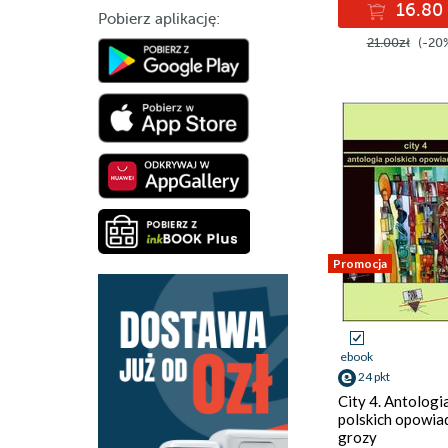
16.80 
Pobierz aplikację:
21.00zł
(-20
Promocja
ebook
24 pkt
City 4. Antologi
polskich opowia
grozy