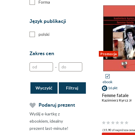
Forma
Język publikacji
polski
Zakres cen
Promocja
–
ebook
Wyczyść
16 pkt
Femme fatale
Kazimierz Kyrcz Jr
Podaruj prezent
Wyślij e-kartkę z
ebookiem, idealny
prezent last-minute!
(15,90 zł najniższa cena