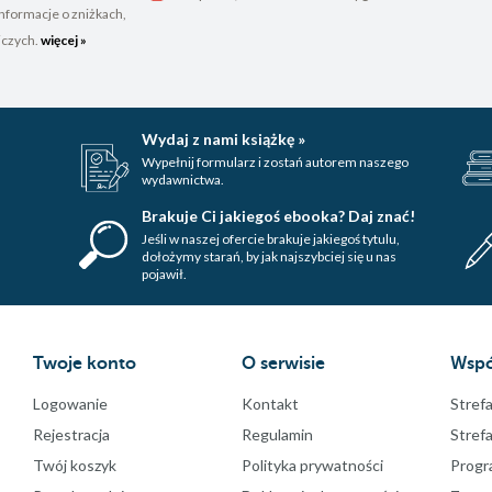
nformacje o zniżkach,
iczych.
więcej »
Wydaj z nami książkę »
Wypełnij formularz i zostań autorem naszego
wydawnictwa.
Brakuje Ci jakiegoś ebooka? Daj znać!
Jeśli w naszej ofercie brakuje jakiegoś tytulu,
dołożymy starań, by jak najszybciej się u nas
pojawił.
Twoje konto
O serwisie
Wspó
Logowanie
Kontakt
Strefa
Rejestracja
Regulamin
Stref
Twój koszyk
Polityka prywatności
Progr