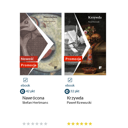
Nowość
Promocja
Promocja
ebook
ebook
42 pkt
32 pkt
Nawrócona
Krzywda
Stefan Hertmans
Paweł Rzewuski