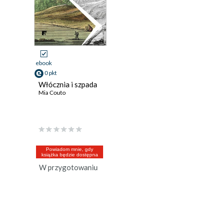
ebook
0 pkt
Włócznia i szpada
Mia Couto
Powiadom mnie, gdy
książka będzie dostępna
W przygotowaniu