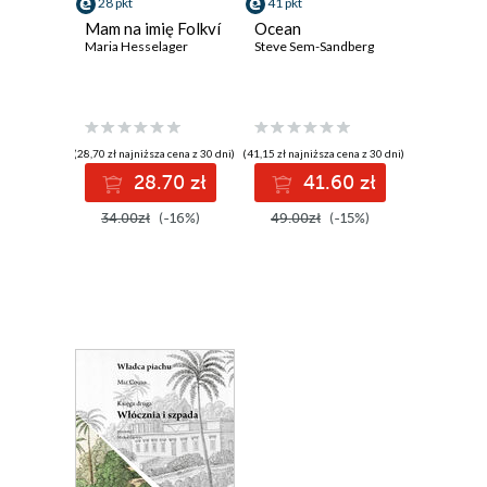
28 pkt
41 pkt
Mam na imię Folkví
Ocean
Maria Hesselager
Steve Sem-Sandberg
(28,70 zł najniższa cena z 30 dni)
(41,15 zł najniższa cena z 30 dni)
28.70 zł
41.60 zł
34.00zł
(-16%)
49.00zł
(-15%)