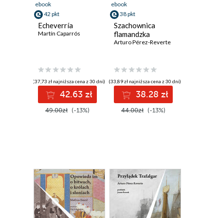
ebook
ebook
42 pkt
38 pkt
Echeverría
Szachownica
Martín Caparrós
flamandzka
Arturo Pérez-Reverte
(37,73 zł najniższa cena z 30 dni)
(33,89 zł najniższa cena z 30 dni)
42.63 zł
38.28 zł
49.00zł
(-13%)
44.00zł
(-13%)