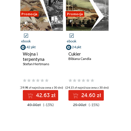
Promocja
Promocja
ebook
ebook
42 pkt
24 pkt
Wojna i
Cukier
terpentyna
Bibiana Candia
Stefan Hertmans
(39,98 zł najniższa cena z 30 dni)
(24,15 zł najniższa cena z 30 dni)
42.63 zł
24.60 zł
49.00zł
(-13%)
29.00zł
(-15%)