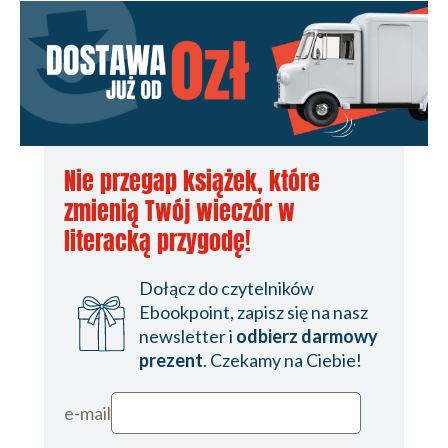
Nie przegap książek, które
zmienią Twój wieczór w
literacką przygodę!
Dołącz do czytelników
Ebookpoint, zapisz się na nasz
newsletter i
odbierz darmowy
prezent
. Czekamy na Ciebie!
e-mail