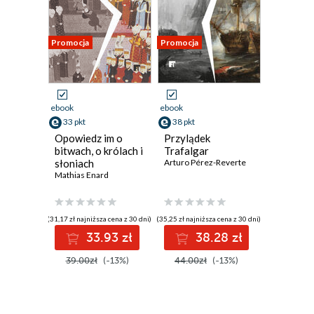
Promocja
Promocja
ebook
ebook
33 pkt
38 pkt
Opowiedz im o
Przylądek
bitwach, o królach i
Trafalgar
słoniach
Arturo Pérez-Reverte
Mathias Enard
(31,17 zł najniższa cena z 30 dni)
(35,25 zł najniższa cena z 30 dni)
33.93 zł
38.28 zł
39.00zł
(-13%)
44.00zł
(-13%)