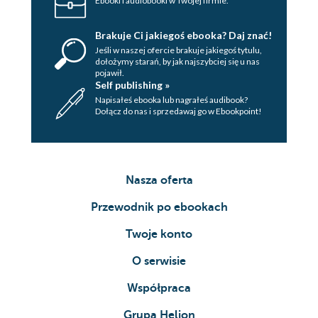
Ebooki i audiobooki w Twojej firmie.
Brakuje Ci jakiegoś ebooka? Daj znać!
Jeśli w naszej ofercie brakuje jakiegoś tytulu,
dołożymy starań, by jak najszybciej się u nas
pojawił.
Self publishing »
Napisałeś ebooka lub nagrałeś audibook?
Dołącz do nas i sprzedawaj go w Ebookpoint!
Nasza oferta
Przewodnik po ebookach
Twoje konto
O serwisie
Współpraca
Grupa Helion