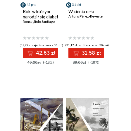
42 pkt
31 pkt
Rok, w którym
W cieniu orła
narodził się diabeł
Arturo Pérez-Reverte
Roncagliolo Santiago
(39,72 zł najniższa cena z 30 dni)
(31,17 zł najniższa cena z 30 dni)
42.63 zł
31.58 zł
49.00zł
(-13%)
39.00zł
(-19%)