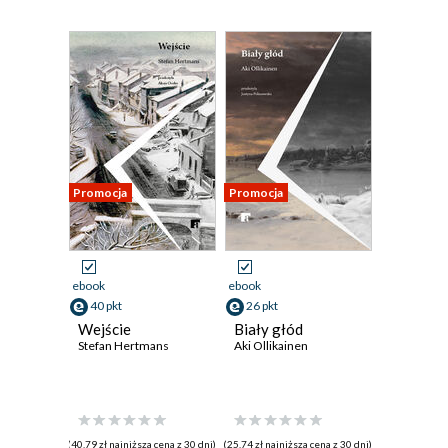
Promocja
Promocja
ebook
ebook
40 pkt
26 pkt
Wejście
Biały głód
Stefan Hertmans
Aki Ollikainen
(40,79 zł najniższa cena z 30 dni)
(25,74 zł najniższa cena z 30 dni)