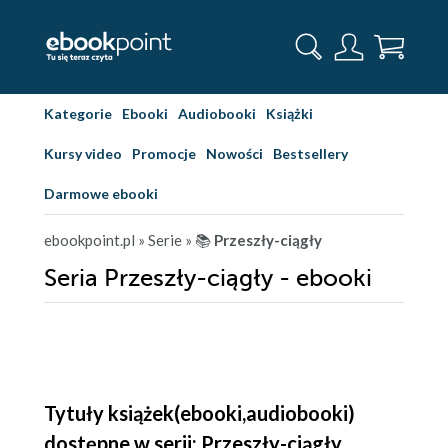
Kategorie
Ebooki
Audiobooki
Książki
Kursy video
Promocje
Nowości
Bestsellery
Darmowe ebooki
ebookpoint.pl
» Serie
» 📚
Przeszły-ciągły
Seria Przeszły-ciągły - ebooki
Tytuły książek(ebooki,audiobooki)
dostępne w serii: Przeszły-ciągły