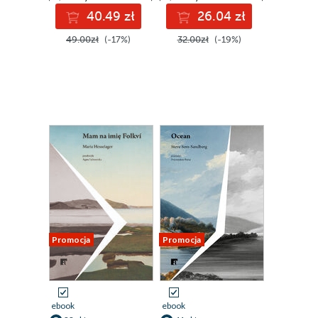
40.49 zł
26.04 zł
49.00zł
(-17%)
32.00zł
(-19%)
Promocja
Promocja
ebook
ebook