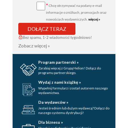
*
Chcę otrzymywać na podany e-mail
informacje o zniżkach, promocjach oraz
nowościach wydawniczych.
więcej »
DOŁĄCZ TERAZ
Bez spamu, 1-2 wiadomości tygodniowo!
Zobacz więcej »
Program partnerski »
Zarabiaj więcej z Grupą Helion! Dołącz do
programu partnerskiego.
Wydaj z nami książkę »
Wypełnij formularz i zostań autorem naszego
wydawnictwa.
Da wydawców »
Jesteś średnim lub dużym wydawcą? Dołącz do
naszego systemu dystrybucji!
Dla biznesu »