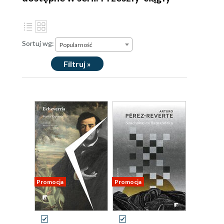
Sortuj wg:
Popularność
Filtruj »
Promocja
Promocja