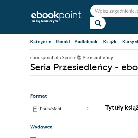
Kategorie
Ebooki
Audiobooki
Książki
Kursy v
ebookpoint.pl
» Serie
» 📚
Przesiedleńcy
Seria Przesiedleńcy - ebo
Format
Tytuły ksią
Epub/Mobi
2
Wydawca