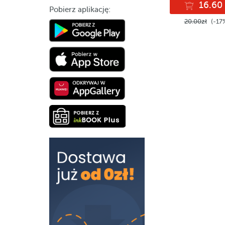
16.60 
Pobierz aplikację:
20.00zł
(-17