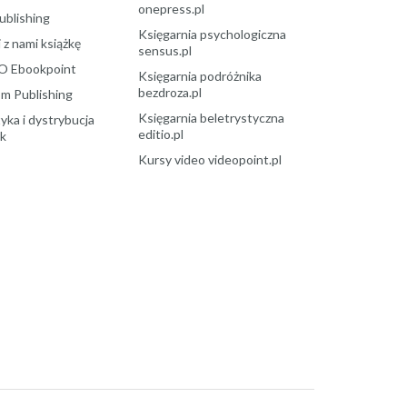
onepress.pl
ublishing
Księgarnia psychologiczna
 z nami książkę
sensus.pl
O Ebookpoint
Księgarnia podróżnika
bezdroza.pl
m Publishing
Księgarnia beletrystyczna
yka i dystrybucja
editio.pl
ek
Kursy video videopoint.pl