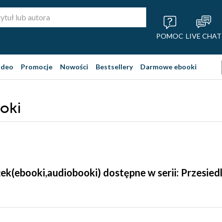
POMOC
LIVE CHAT
ideo
Promocje
Nowości
Bestsellery
Darmowe ebooki
oki
żek(ebooki,audiobooki) dostępne w serii: Przesied