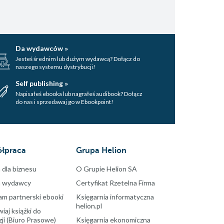
Da wydawców »
Jesteś średnim lub dużym wydawcą? Dołącz do
naszego systemu dystrybucji!
Self publishing »
Napisałeś ebooka lub nagrałeś audibook? Dołącz
do nas i sprzedawaj go w Ebookpoint!
łpraca
Grupa Helion
 dla biznesu
O Grupie Helion SA
a wydawcy
Certyfikat Rzetelna Firma
am partnerski ebooki
Księgarnia informatyczna
helion.pl
aj książki do
ji (Biuro Prasowe)
Księgarnia ekonomiczna