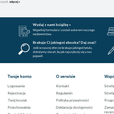
iczych.
więcej »
Wydaj z nami książkę »
Wypełnij formularz i zostań autorem naszego
wydawnictwa.
Brakuje Ci jakiegoś ebooka? Daj znać!
Jeśli w naszej ofercie brakuje jakiegoś tytulu,
dołożymy starań, by jak najszybciej się u nas
pojawił.
Twoje konto
O serwisie
Wspó
Logowanie
Kontakt
Strefa
Rejestracja
Regulamin
Stref
Twój koszyk
Polityka prywatności
Progr
Przechowalnia
Deklaracja dostępności
Zamawi
recenz