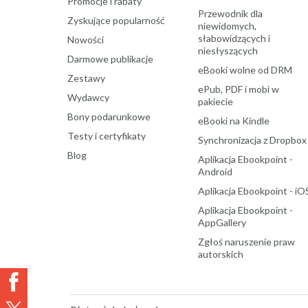
Promocje i rabaty
Przewodnik dla
Zyskujące popularność
niewidomych,
słabowidzących i
Nowości
niesłyszących
Darmowe publikacje
eBooki wolne od DRM
Zestawy
ePub, PDF i mobi w
Wydawcy
pakiecie
Bony podarunkowe
eBooki na Kindle
Testy i certyfikaty
Synchronizacja z Dropbox
Blog
Aplikacja Ebookpoint -
Android
Aplikacja Ebookpoint - iO
Aplikacja Ebookpoint -
AppGallery
Zgłoś naruszenie praw
autorskich