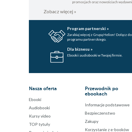
promocjach oraz nowościach wydawn
Zobacz więcej »
Program partnerski »
Zarabiaj więcej z Grupą Helion! Dołącz do
programu partnerskiego.
Dla biznesu »
Ebooki i audiobooki w Twojej firmie.
Nasza oferta
Przewodnik po
ebookach
Ebooki
Informacje podstawowe
Audiobooki
Bezpieczenstwo
Kursy video
Zakupy
TOP tytuły
Korzystanie z e-booków