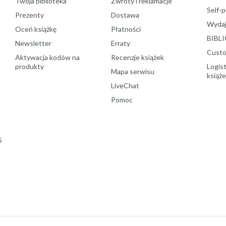
Twoja biblioteka
Zwroty i reklamacje
Self-p
Prezenty
Dostawa
Wydaj
Oceń książkę
Płatności
BIBLI
Newsletter
Erraty
Custo
Aktywacja kodów na
Recenzje książek
produkty
Logist
Mapa serwisu
książ
LiveChat
Pomoc
S