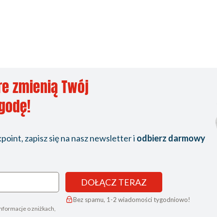
re zmienią Twój
ygodę!
oint, zapisz się na nasz newsletter i
odbierz darmowy
DOŁĄCZ TERAZ
Bez spamu, 1-2 wiadomości tygodniowo!
nformacje o zniżkach,