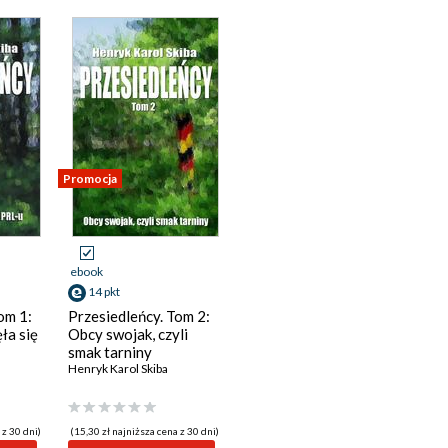
Promocja
ebook
14 pkt
om 1:
Przesiedleńcy. Tom 2:
ła się
Obcy swojak, czyli
smak tarniny
Henryk Karol Skiba
 z 30 dni)
(15,30 zł najniższa cena z 30 dni)