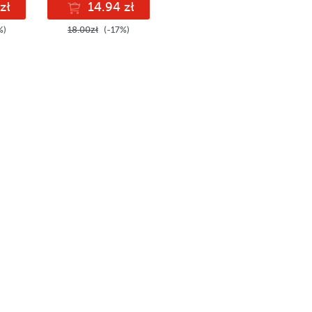
zł
14.94 zł
%)
18.00zł
(-17%)