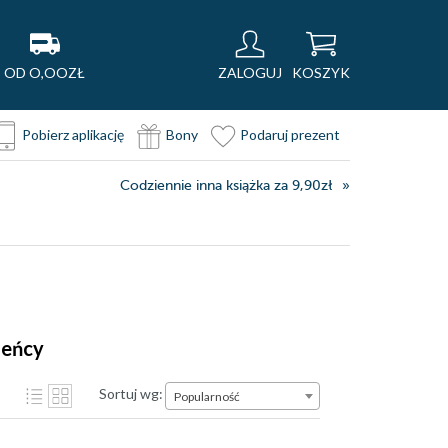
OD O,OOZŁ
ZALOGUJ
KOSZYK
Pobierz aplikację
Bony
Podaruj prezent
Codziennie inna książka za 9,90zł
leńcy
Sortuj wg:
Popularność