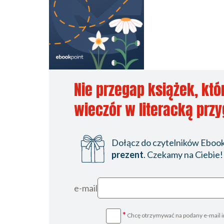
Nie przegap książek, któ
wieczór w literacką prz
Dołącz do czytelników Ebookp
prezent
. Czekamy na Ciebie!
e-mail
*
Chcę otrzymywać na podany e-mail i