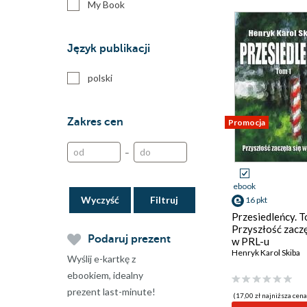
My Book
Język publikacji
polski
Zakres cen
Promocja
–
ebook
Wyczyść
16 pkt
Przesiedleńcy. T
Przyszłość zaczę
Podaruj prezent
w PRL-u
Henryk Karol Skiba
Wyślij e-kartkę z
ebookiem, idealny
prezent last-minute!
(17,00 zł najniższa cena