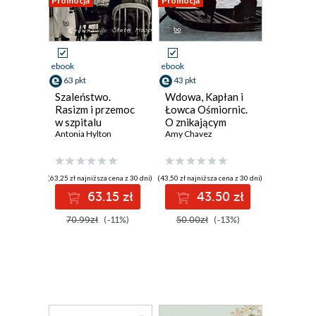
Promocja
Promocja
ebook
ebook
63 pkt
43 pkt
Szaleństwo.
Wdowa, Kapłan i
Rasizm i przemoc
Łowca Ośmiornic.
w szpitalu
O znikającym
psychiatrycznym w
Antonia Hylton
świecie japońskiej
Amy Chavez
Crownsville
wyspy
(63,25 zł najniższa cena z 30 dni)
(43,50 zł najniższa cena z 30 dni)
63.15 zł
43.50 zł
70.99zł
(-11%)
50.00zł
(-13%)