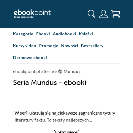
Kategorie
Ebooki
Audiobooki
Książki
Kursy video
Promocje
Nowości
Bestsellery
Darmowe ebooki
ebookpoint.pl
» Serie
» 📚
Mundus
Seria Mundus - ebooki
W serii ukazują się najciekawsze zagraniczne tytuły
literatury faktu. To teksty najlepszych
reportażystów i dociekliwych obserwatorów
[Pokaż więcej]