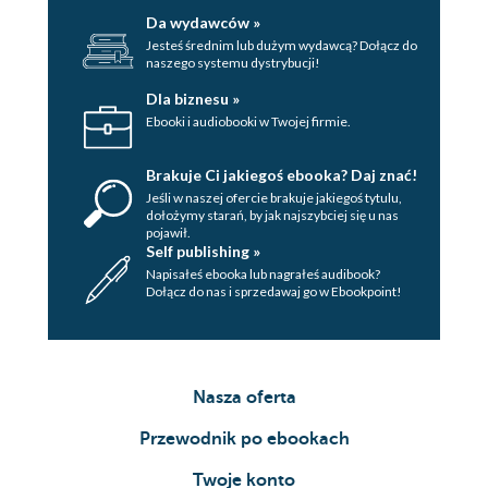
Da wydawców »
Jesteś średnim lub dużym wydawcą? Dołącz do
naszego systemu dystrybucji!
Dla biznesu »
Ebooki i audiobooki w Twojej firmie.
Brakuje Ci jakiegoś ebooka? Daj znać!
Jeśli w naszej ofercie brakuje jakiegoś tytulu,
dołożymy starań, by jak najszybciej się u nas
pojawił.
Self publishing »
Napisałeś ebooka lub nagrałeś audibook?
Dołącz do nas i sprzedawaj go w Ebookpoint!
Nasza oferta
Przewodnik po ebookach
Twoje konto