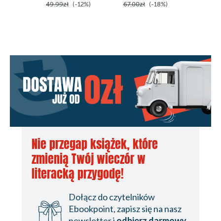
49.99zł
(-12%)
67.00zł
(-18%)
Nie przegap książek, które
zmienią Twój wieczór w
literacką przygodę!
Dołącz do czytelników
Ebookpoint, zapisz się na nasz
newsletter i
odbierz darmowy