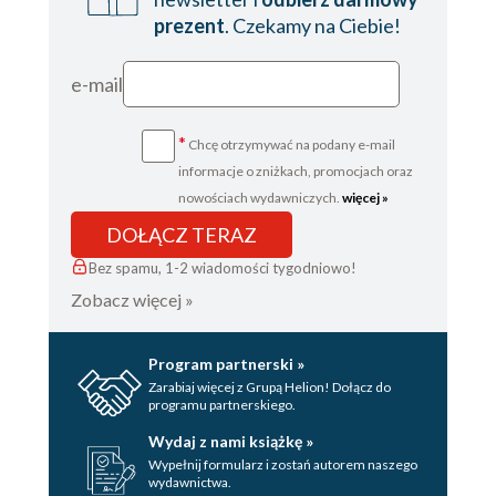
prezent
. Czekamy na Ciebie!
e-mail
*
Chcę otrzymywać na podany e-mail
informacje o zniżkach, promocjach oraz
nowościach wydawniczych.
więcej »
DOŁĄCZ TERAZ
Bez spamu, 1-2 wiadomości tygodniowo!
Zobacz więcej »
Program partnerski »
Zarabiaj więcej z Grupą Helion! Dołącz do
programu partnerskiego.
Wydaj z nami książkę »
Wypełnij formularz i zostań autorem naszego
wydawnictwa.