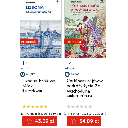
Promocja
Promocja
ebook
ebook
43 pkt
54 pkt
Lizbona. Królowa
Córki samurajów w
Mórz
podróży życia. Ze
Barry Hatton
Wschodu na
Zachód i z
Janice P. Nimura
powrotem
(43,79 zł najniższa cena z 30 dni)
(54,48 zł najniższa cena z 30 dni)
43.89 zł
54.89 zł