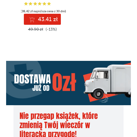
(38,42 zł najniższa cena z 30 dni)
43.41 zł
49.90 zł
(-13%)
Nie przegap książek, które
zmienią Twój wieczór w
literacką przygodę!