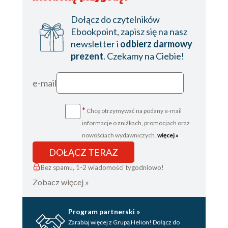
Dołącz do czytelników
Ebookpoint, zapisz się na nasz
newsletter i
odbierz darmowy
prezent
. Czekamy na Ciebie!
e-mail
*
Chcę otrzymywać na podany e-mail
informacje o zniżkach, promocjach oraz
nowościach wydawniczych.
więcej »
DOŁĄCZ TERAZ
Bez spamu, 1-2 wiadomości tygodniowo!
Zobacz więcej »
Program partnerski »
Zarabiaj więcej z Grupą Helion! Dołącz do