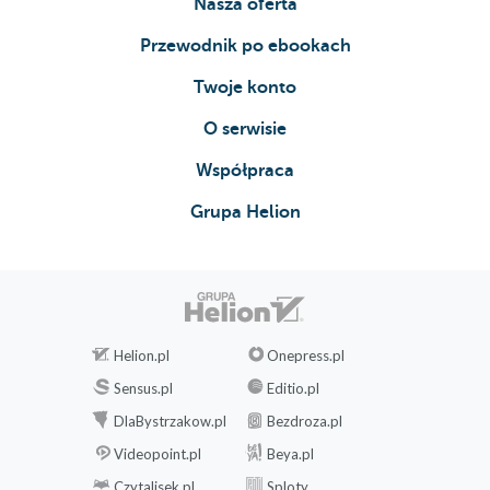
Nasza oferta
Przewodnik po ebookach
Twoje konto
O serwisie
Współpraca
Grupa Helion
Helion.pl
Onepress.pl
Sensus.pl
Editio.pl
DlaBystrzakow.pl
Bezdroza.pl
Videopoint.pl
Beya.pl
Czytalisek.pl
Sploty