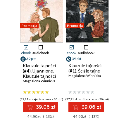
Promocja
Promocja
ebook
audiobook
ebook
audiobook
39 pkt
39 pkt
Klauzule tajności
Klauzule tajności
(#4). Ujawnione.
(#1). Ściśle tajne
Klauzule tajności
Magdalena Winnicka
Magdalena Winnicka
(37,21 zł najniższa cena z 30 dni)
(37,21 zł najniższa cena z 30 dni)
39.06 zł
39.06 zł
44.90zł
(-13%)
44.90zł
(-13%)