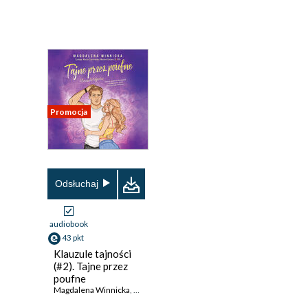
Promocja
Odsłuchaj
audiobook
43 pkt
Klauzule tajności
(#2). Tajne przez
poufne
Magdalena Winnicka
,
Magdalena Winnicka