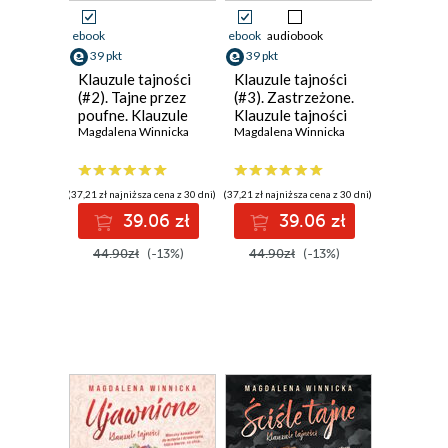
ebook
ebook
audiobook
39 pkt
39 pkt
Klauzule tajności
Klauzule tajności
(#2). Tajne przez
(#3). Zastrzeżone.
poufne. Klauzule
Klauzule tajności
tajności
Magdalena Winnicka
Magdalena Winnicka
(37,21 zł najniższa cena z 30 dni)
(37,21 zł najniższa cena z 30 dni)
39.06 zł
39.06 zł
44.90zł
(-13%)
44.90zł
(-13%)