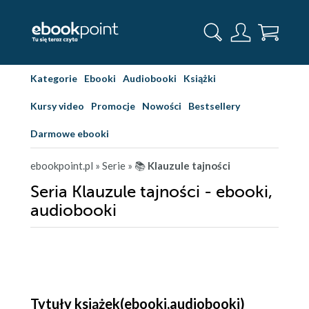
Kategorie
Ebooki
Audiobooki
Książki
Kursy video
Promocje
Nowości
Bestsellery
Darmowe ebooki
ebookpoint.pl
» Serie
» 📚
Klauzule tajności
Seria Klauzule tajności - ebooki,
audiobooki
Tytuły książek(ebooki,audiobooki)