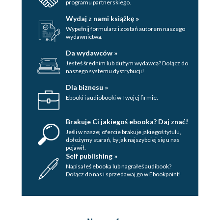
programu partnerskiego.
Wydaj z nami książkę »
Wypełnij formularz i zostań autorem naszego
wydawnictwa.
Da wydawców »
Jesteś średnim lub dużym wydawcą? Dołącz do
naszego systemu dystrybucji!
Dla biznesu »
Ebooki i audiobooki w Twojej firmie.
Brakuje Ci jakiegoś ebooka? Daj znać!
Jeśli w naszej ofercie brakuje jakiegoś tytulu,
dołożymy starań, by jak najszybciej się u nas
pojawił.
Self publishing »
Napisałeś ebooka lub nagrałeś audibook?
Dołącz do nas i sprzedawaj go w Ebookpoint!