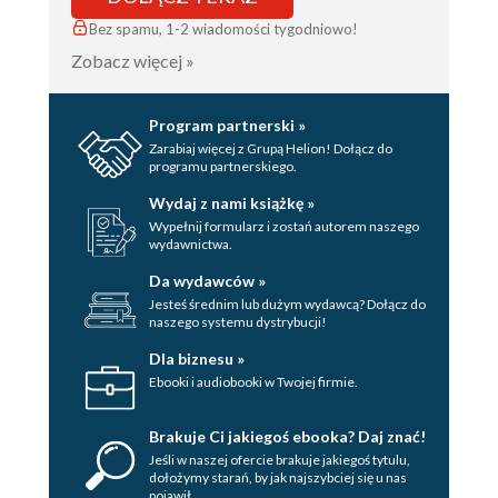
Bez spamu, 1-2 wiadomości tygodniowo!
Zobacz więcej »
Program partnerski »
Zarabiaj więcej z Grupą Helion! Dołącz do
programu partnerskiego.
Wydaj z nami książkę »
Wypełnij formularz i zostań autorem naszego
wydawnictwa.
Da wydawców »
Jesteś średnim lub dużym wydawcą? Dołącz do
naszego systemu dystrybucji!
Dla biznesu »
Ebooki i audiobooki w Twojej firmie.
Brakuje Ci jakiegoś ebooka? Daj znać!
Jeśli w naszej ofercie brakuje jakiegoś tytulu,
dołożymy starań, by jak najszybciej się u nas
pojawił.