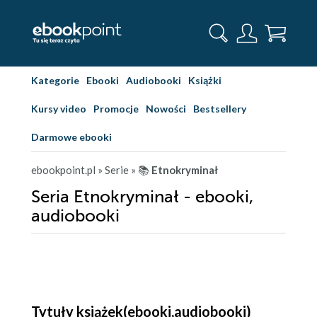
Kategorie
Ebooki
Audiobooki
Książki
Kursy video
Promocje
Nowości
Bestsellery
Darmowe ebooki
ebookpoint.pl
» Serie
» 📚
Etnokryminał
Seria Etnokryminał - ebooki,
audiobooki
Tytuły książek(ebooki,audiobooki)