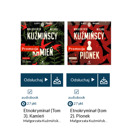
Promocja
Promocja
Odsłuchaj
Odsłuchaj
audiobook
audiobook
27 pkt
27 pkt
Etnokryminał (Tom
Etnokryminał (tom
3). Kamień
2). Pionek
Małgorzata Kuźmińska
,
Michał Kuźmiński
Małgorzata Kuźmińska
,
Michał Kuźmińs