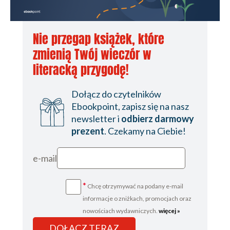
Nie przegap książek, które
zmienią Twój wieczór w
literacką przygodę!
Dołącz do czytelników
Ebookpoint, zapisz się na nasz
newsletter i
odbierz darmowy
prezent
. Czekamy na Ciebie!
e-mail
*
Chcę otrzymywać na podany e-mail
informacje o zniżkach, promocjach oraz
nowościach wydawniczych.
więcej »
DOŁĄCZ TERAZ