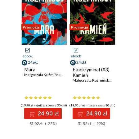
Promocja
Promocja
ebook
ebook
24 pkt
24 pkt
Mara
Etnokryminał (#3).
Małgorzata Kuźmińska
,
Michał Kuźmiński
Kamień
Małgorzata Kuźmińska
,
Michał Kuźmińs
(19,90 zł najniższa cena z 30 dni)
(19,90 zł najniższa cena z 30 dni)
24.90 zł
24.90 zł
31.92zł
(-22%)
31.92zł
(-22%)