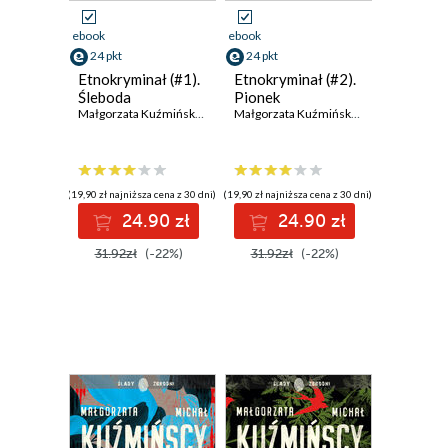
ebook
ebook
24 pkt
24 pkt
Etnokryminał (#1).
Etnokryminał (#2).
Śleboda
Pionek
Małgorzata Kuźmińska
,
Michał Kuźmiński
Małgorzata Kuźmińska
,
Michał Kuźmińs
(19,90 zł najniższa cena z 30 dni)
(19,90 zł najniższa cena z 30 dni)
24.90 zł
24.90 zł
31.92zł
(-22%)
31.92zł
(-22%)