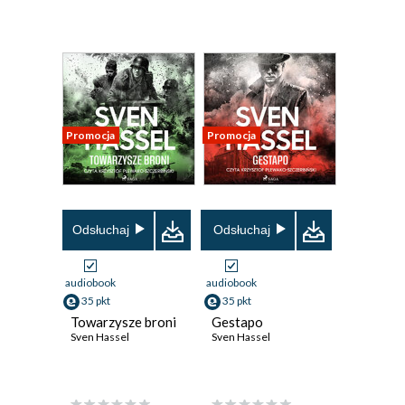
Promocja
Promocja
Odsłuchaj
Odsłuchaj
audiobook
audiobook
35 pkt
35 pkt
Towarzysze broni
Gestapo
Sven Hassel
Sven Hassel