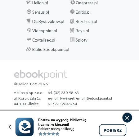
Helion.pl
Onepress.pl
Sensus.pl
Editio.pl
DlaBystrzakow.pl
Bezdroza.pl
Videopoint.pl
Beya.pl
Czytalisek.pl
Sploty
Biblio.Ebookpoint.pl
© Helion 1991-2026
Helion.pl sp. z o.o.
tel. (32) 230-98-63
ul. Kościuszki 1c
e-mail:
[wyświetl email]@ebookpoint.pl
44-100 Gliwice
NIP: 6312636254
Regon: 241989027
Designed with ♥ by
Tonik.pl
Pełna wersja strony »