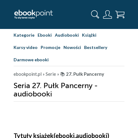
Kategorie
Ebooki
Audiobooki
Książki
Kursy video
Promocje
Nowości
Bestsellery
Darmowe ebooki
ebookpoint.pl
» Serie
» 📚
27. Pułk Pancerny
Seria 27. Pułk Pancerny -
audiobooki
Tytuły książek(ebooki,audiobooki)