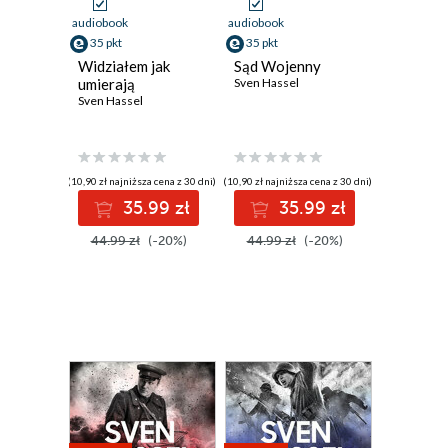
audiobook
audiobook
35 pkt
35 pkt
Widziałem jak
Sąd Wojenny
umierają
Sven Hassel
Sven Hassel
(10,90 zł najniższa cena z 30 dni)
(10,90 zł najniższa cena z 30 dni)
35.99 zł
35.99 zł
44.99 zł
(-20%)
44.99 zł
(-20%)