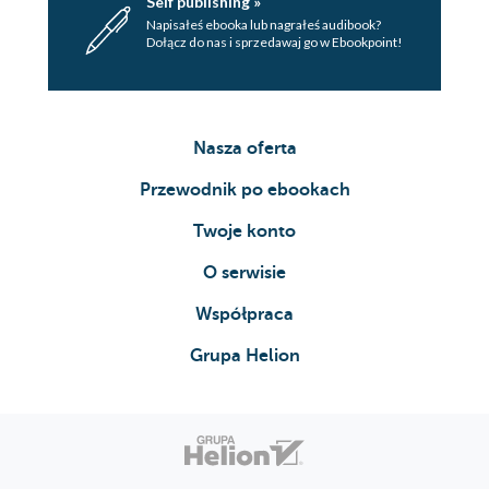
Self publishing »
Napisałeś ebooka lub nagrałeś audibook?
Dołącz do nas i sprzedawaj go w Ebookpoint!
Nasza oferta
Przewodnik po ebookach
Twoje konto
O serwisie
Współpraca
Grupa Helion