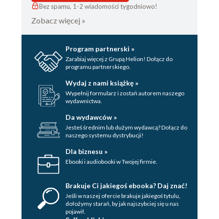
Bez spamu, 1-2 wiadomości tygodniowo!
Zobacz więcej »
Program partnerski »
Zarabiaj więcej z Grupą Helion! Dołącz do
programu partnerskiego.
Wydaj z nami książkę »
Wypełnij formularz i zostań autorem naszego
wydawnictwa.
Da wydawców »
Jesteś średnim lub dużym wydawcą? Dołącz do
naszego systemu dystrybucji!
Dla biznesu »
Ebooki i audiobooki w Twojej firmie.
Brakuje Ci jakiegoś ebooka? Daj znać!
Jeśli w naszej ofercie brakuje jakiegoś tytulu,
dołożymy starań, by jak najszybciej się u nas
pojawił.