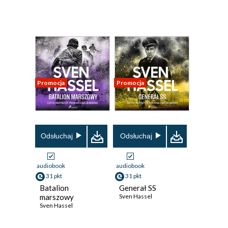
Promocja
Promocja
Odsłuchaj
Odsłuchaj
audiobook
audiobook
31 pkt
31 pkt
Batalion
Generał SS
marszowy
Sven Hassel
Sven Hassel