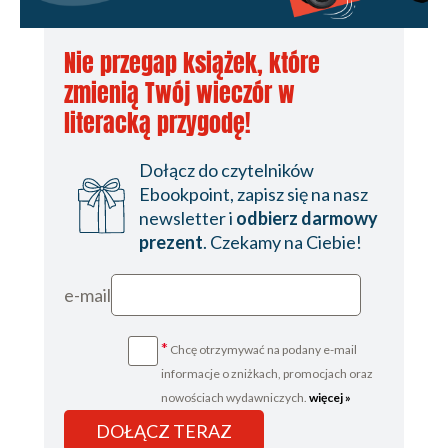
Nie przegap książek, które
zmienią Twój wieczór w
literacką przygodę!
Dołącz do czytelników
Ebookpoint, zapisz się na nasz
newsletter i
odbierz darmowy
prezent
. Czekamy na Ciebie!
e-mail
*
Chcę otrzymywać na podany e-mail
informacje o zniżkach, promocjach oraz
nowościach wydawniczych.
więcej »
DOŁĄCZ TERAZ