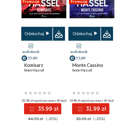
Promocja
Promocja
Odsłuchaj
Odsłuchaj
audiobook
audiobook
35 pkt
31 pkt
Komisarz
Monte Cassino
Sven Hassel
Sven Hassel
(10,90 zł najniższa cena z 30 dni)
(9,90 zł najniższa cena z 30 dni)
35.99 zł
31.99 zł
44.99 zł
(-20%)
39.99 zł
(-20%)