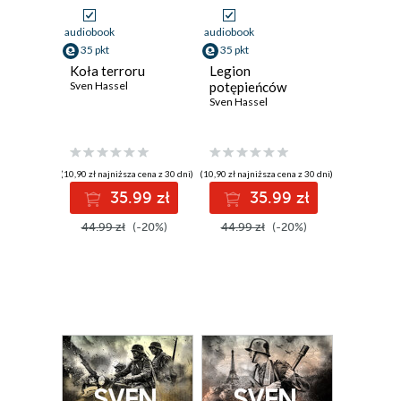
audiobook
audiobook
35 pkt
35 pkt
Koła terroru
Legion
Sven Hassel
potępieńców
Sven Hassel
(10,90 zł najniższa cena z 30 dni)
(10,90 zł najniższa cena z 30 dni)
35.99 zł
35.99 zł
44.99 zł
(-20%)
44.99 zł
(-20%)