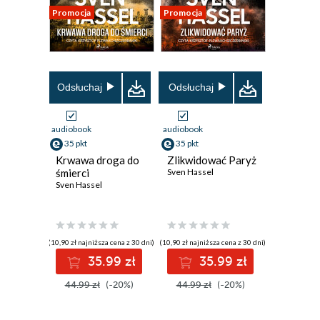
Promocja
Promocja
Odsłuchaj
Odsłuchaj
audiobook
audiobook
35 pkt
35 pkt
Krwawa droga do
Zlikwidować Paryż
śmierci
Sven Hassel
Sven Hassel
(10,90 zł najniższa cena z 30 dni)
(10,90 zł najniższa cena z 30 dni)
35.99 zł
35.99 zł
44.99 zł
(-20%)
44.99 zł
(-20%)