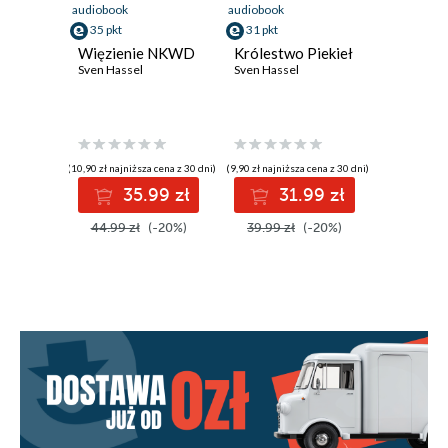
audiobook
audiobook
35 pkt
31 pkt
Więzienie NKWD
Królestwo Piekieł
Sven Hassel
Sven Hassel
(10,90 zł najniższa cena z 30 dni)
(9,90 zł najniższa cena z 30 dni)
35.99 zł
31.99 zł
44.99 zł
(-20%)
39.99 zł
(-20%)