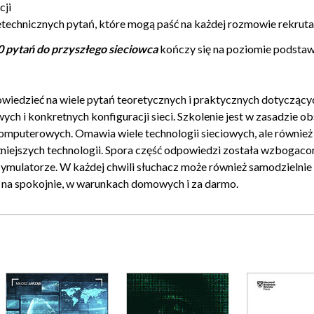
dy z jednej strony używamy LACP, a z drugiej PAGP? [35]
cji
 [36]
technicznych pytań, które mogą paść na każdej rozmowie rekruta
00 pytań do przyszłego sieciowca
kończy się na poziomie podst
0
owiedzieć na wiele pytań teoretycznych i praktycznych dotyczący
ych i konkretnych konfiguracji sieci. Szkolenie jest w zasadzie 
mputerowych. Omawia wiele technologii sieciowych, ale również
OGLĄDAJ »
żniejszych technologii. Spora część odpowiedzi została wzbogaco
ie są wady STP? [41]
 symulatorze. W każdej chwili słuchacz może również samodzielni
 na spokojnie, w warunkach domowych i za darmo.
[43]
ch sieci VLAN? [46]
owane? [48]