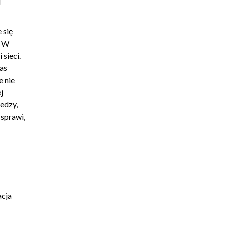
j
00:03:12
00:02:36
 się
00:02:52
. W
00:02:33
sieci.
00:01:18
as
00:01:35
e nie
j
00:03:17
edzy,
00:01:34
sprawi,
00:04:20
00:03:12
00:04:41
00:02:59
00:03:21
acja
00:03:23
00:09:33