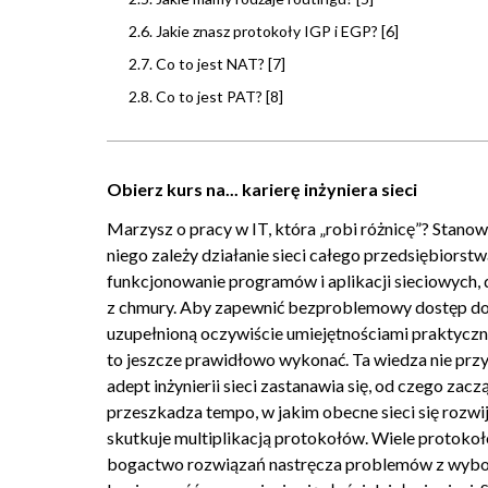
2.6. Jakie znasz protokoły IGP i EGP? [6]
2.7. Co to jest NAT? [7]
2.8. Co to jest PAT? [8]
2.9. Co to jest VPN? [9]
2.10. Co to jest firewall? [10]
Obierz kurs na... karierę inżyniera sieci
2.11. Czy drukarka lub skaner może mieć publiczny adr
Marzysz o pracy w IT, która „robi różnicę”? Stanow
2.12. Co to jest uwierzytelnienie i co to jest autoryzac
niego zależy działanie sieci całego przedsiębiors
2.13. Jakie są numery portów do: HTTP, HTTPS, DN
funkcjonowanie programów i aplikacji sieciowych, d
2.14. Co to jest HTTP i jakiego portu używa? [14]
z chmury. Aby zapewnić bezproblemowy dostęp do t
2.15. Jak odróżnić komunikację od transmisji? [15]
uzupełnioną oczywiście umiejętnościami praktyczny
to jeszcze prawidłowo wykonać. Ta wiedza nie przyc
2.16. Co to jest enkapsulacja danych? [16]
adept inżynierii sieci zastanawia się, od czego 
2.17. Jaka jest różnica między Internetem, Intranete
przeszkadza tempo, w jakim obecne sieci się rozwij
2.18. Co to jest węzeł? [18]
skutkuje multiplikacją protokołów. Wiele protoko
2.19. Co to jest switch (przełącznik)? [19]
bogactwo rozwiązań nastręcza problemów z wybore