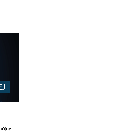
EJ
spójny