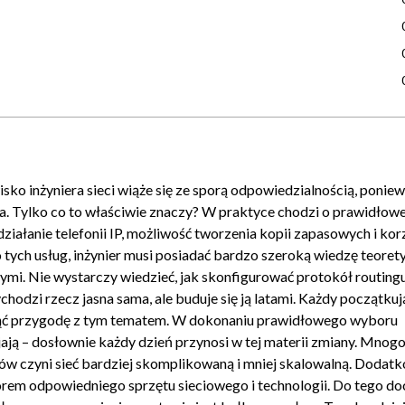
es IP? [11]
isko inżyniera sieci wiąże się ze sporą odpowiedzialnością, ponie
ja? [12]
twa. Tylko co to właściwie znaczy? W praktyce chodzi o prawidłow
S, SMTP, SNMP, POP3, TELNET, SSH? [13]
ziałanie telefonii IP, możliwość tworzenia kopii zapasowych i kor
ych usług, inżynier musi posiadać bardzo szeroką wiedzę teoret
mi. Nie wystarczy wiedzieć, jak skonfigurować protokół routingu
hodzi rzecz jasna sama, ale buduje się ją latami. Każdy początku
zacząć przygodę z tym tematem. W dokonaniu prawidłowego wyboru
m i Extranetem? [17]
ają – dosłownie każdy dzień przynosi w tej materii zmiany. Mnogo
łów czyni sieć bardziej skomplikowaną i mniej skalowalną. Dodat
m odpowiedniego sprzętu sieciowego i technologii. Do tego do