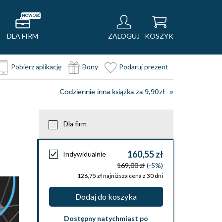
NOWOŚĆ
DLA FIRM
ZALOGUJ
KOSZYK
Pobierz aplikację
Bony
Podaruj prezent
Codziennie inna książka za 9,90zł
Dla firm
160,55 zł
Indywidualnie
169,00 zł
(-5%)
126,75 zł najniższa cena z 30 dni
Dodaj do koszyka
Dostępny natychmiast po