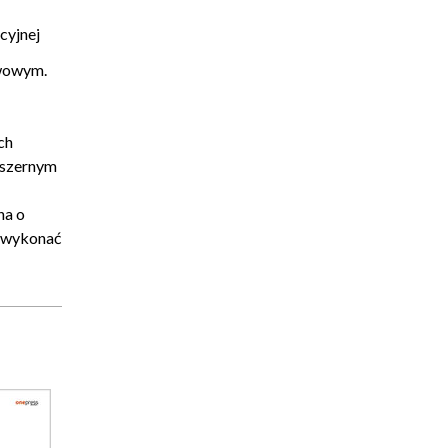
00:02:08
cyjnej
00:04:22
00:05:04
awowym.
1:00:36
00:02:36
ch
00:03:56
obszernym
00:04:34
na o
00:05:26
e wykonać
00:06:54
00:04:15
00:04:39
00:03:51
00:02:56
00:04:20
00:01:11