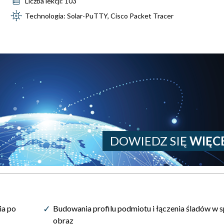
Liczba lekcji: 103
Technologia: Solar-PuTTY, Cisco Packet Tracer
DOWIEDZ SIĘ
WIĘC
ia po
Budowania profilu podmiotu i łączenia śladów w 
obraz