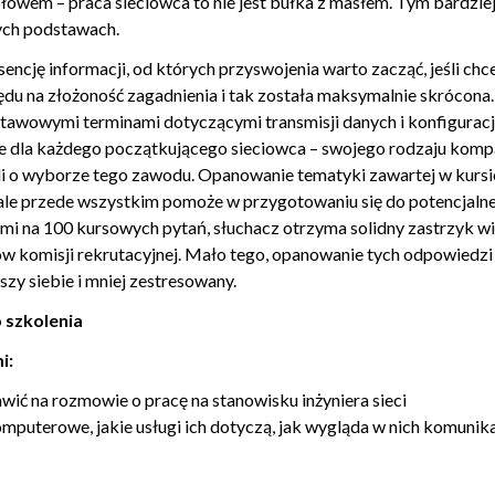
 Słowem – praca sieciowca to nie jest bułka z masłem. Tym bardzie
em) warstwy 2 i routerem? [20]
ych podstawach.
1]
ncję informacji, od których przyswojenia warto zacząć, jeśli chce
osowanym? [22]
zględu na złożoność zagadnienia i tak została maksymalnie skrócona
stawowymi terminami dotyczącymi transmisji danych i konfiguracji 
? [24]
ie dla każdego początkującego sieciowca – swojego rodzaju komp
li o wyborze tego zawodu. Opanowanie tematyki zawartej w kursi
 ale przede wszystkim pomoże w przygotowaniu się do potencjalne
 musi być ustawiony ten sam duplex? [26]
mi na 100 kursowych pytań, słuchacz otrzyma solidny zastrzyk wi
w komisji rekrutacyjnej. Mało tego, opanowanie tych odpowiedzi 
szy siebie i mniej zestresowany.
 szkolenia
niowa? [30]
i:
multicast i broadcast? [31]
wić na rozmowie o pracę na stanowisku inżyniera sieci
komputerowe, jakie usługi ich dotyczą, jak wygląda w nich komunik
l? [33]