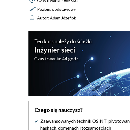
Czas trwania: 06:58:32
Poziom: podstawowy
Autor: Adam Józefiok
Ten kurs należy do ścieżki
Inżynier sieci
Czas trwania: 44 godz.
Czego się nauczysz?
Zaawansowanych technik OSINT: pivotowan
hashach, domenach i tożsamościach