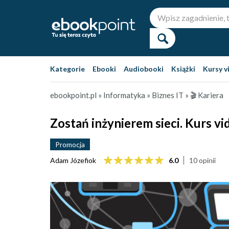
Kategorie
Ebooki
Audiobooki
Książki
Kursy v
ebookpoint.pl
»
Informatyka
»
Biznes IT
»
🎬 Kariera
Zostań inżynierem sieci. Kurs v
Promocja
Adam Józefiok
6.0
10 opinii