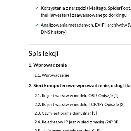
Korzystania z narzędzi (Maltego, SpiderFoot,
theHarvester) i zaawansowanego dorkingu
Analizowania metadanych, EXIF i archiwów 
DNS history)
Spis lekcji
1. Wprowadzenie
1.1. Wprowadzenie
2. Sieci komputerowe wprowadzenie, usługi i 
2.1. Ile jest warstw w modelu OSI? Opisz je [1]
2.2. Ile jest warstw w modelu TCP/IP? Opisz je [2]
2.3. Czym jest brama domyślna? [3]
2.4. Ile adresów IP jest w sieci z maską /24? [4]
2.5. Jakie mamy rodzaje routingu? [5]