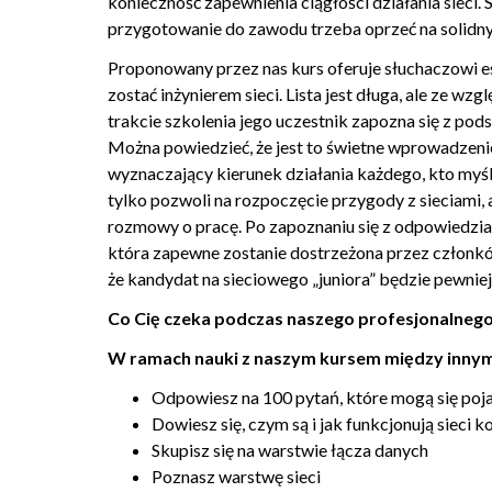
konieczność zapewnienia ciągłości działania sieci.
2.20. Jaka jest różnica między przełącznikiem (switch
przygotowanie do zawodu trzeba oprzeć na solidn
2.21. Czym różni się przełącznik od koncentratora? [2
Proponowany przez nas kurs oferuje słuchaczowi ese
2.22. Jaka jest różnica pomiędzy kablem prostym i kr
zostać inżynierem sieci. Lista jest długa, ale ze w
2.23. Co to jest ipconfig i ifconfig? [23]
trakcie szkolenia jego uczestnik zapozna się z pod
2.24. Co oznacza znak zachęty # w CLI urządzeń Cisco
Można powiedzieć, że jest to świetne wprowadzen
2.25. Co to oznacza 127.0.0.1 i localhost? [25]
wyznaczający kierunek działania każdego, kto myś
tylko pozwoli na rozpoczęcie przygody z sieciami,
2.26. Czy po obydwu stronach połączenia sieciowego
rozmowy o pracę. Po zapoznaniu się z odpowiedzia
2.27. Co to jest AAA? [27]
która zapewne zostanie dostrzeżona przez członkó
2.28. Co to jest Radius? [28]
że kandydat na sieciowego „juniora” będzie pewniej
2.29. Co to jest Tacacs? [29]
Co Cię czeka podczas naszego profesjonalnego
2.30. Co to jest domena kolizyjna i domena rozgłosze
W ramach nauki z naszym kursem między innym
2.31. Jaka jest różnica pomiędzy komunikacją unicast, 
2.32. Co to jest EtherChannel? [32]
Odpowiesz na 100 pytań, które mogą się poja
Dowiesz się, czym są i jak funkcjonują sieci 
2.33. Jakie są wymagania, aby uruchomić EtherChanne
Skupisz się na warstwie łącza danych
2.34. Co to jest PAGP i LACP? [34]
Poznasz warstwę sieci