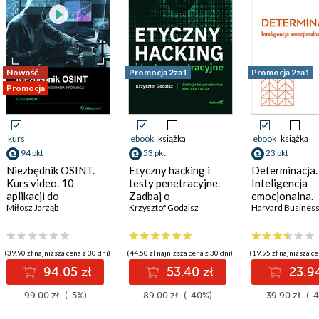
igurowany native vlan z jednej strony jako vlan 1, a z drugiej jako
Nowość
Promocja 2za1
Promocja 2za1
[51]
Promocja
sy MAC są przechowywanie w tablicy? [52]
0
kurs
ebook
książka
ebook
książka
94 pkt
53 pkt
23 pkt
Niezbędnik OSINT.
Etyczny hacking i
Determinacja.
Kurs video. 10
testy penetracyjne.
Inteligencja
]
aplikacji do
Zadbaj o
emocjonalna.
pozyskiwania
Miłosz Jarząb
bezpieczeństwo sieci
Krzysztof Godzisz
Harvard Busi
Harvard Busines
informacji
LAN i WLAN
Review
7]
(39,90 zł najniższa cena z 30 dni)
(44,50 zł najniższa cena z 30 dni)
(19,95 zł najniższa ce
94.05 zł
53.40 zł
23.94
st? [59]
99.00 zł
(-5%)
89.00 zł
(-40%)
39.90 zł
(-4
 SVI był w statusie UP/UP? [61]