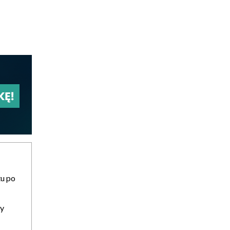
tu po
hy