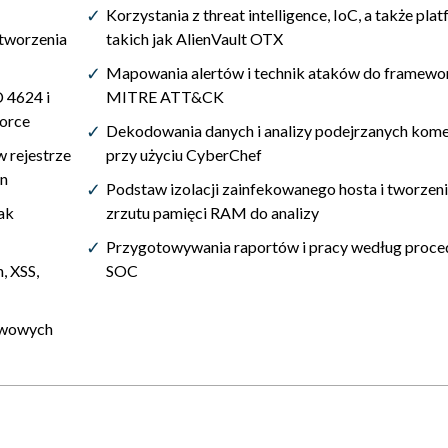
Korzystania z threat intelligence, IoC, a także pla
 tworzenia
takich jak AlienVault OTX
Mapowania alertów i technik ataków do framewo
D 4624 i
MITRE ATT&CK
force
Dekodowania danych i analizy podejrzanych kom
 rejestrze
przy użyciu CyberChef
on
Podstaw izolacji zainfekowanego hosta i tworzen
ak
zrzutu pamięci RAM do analizy
Przygotowywania raportów i pracy według proce
, XSS,
SOC
tawowych