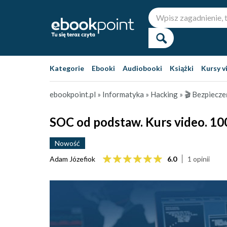
Kategorie
Ebooki
Audiobooki
Książki
Kursy v
ebookpoint.pl
»
Informatyka
»
Hacking
»
🎬 Bezpiecz
SOC od podstaw. Kurs video. 100
Nowość
Adam Józefiok
6.0
1 opinii