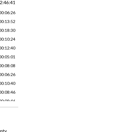
2:46:41
00:06:26
00:13:52
00:18:30
00:10:24
00:12:40
00:05:01
00:08:08
00:06:26
00:10:40
00:08:46
00:09:46
00:07:02
00:12:57
00:06:23
nty,