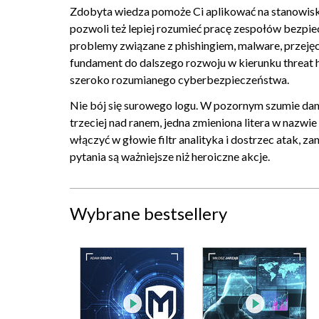
Zdobyta wiedza pomoże Ci aplikować na stanowiska 
02.10. Co to jest Parent PID Spoofing w logach proc
pozwoli też lepiej rozumieć pracę zespołów bezpie
02.11. Jak śledzić zmiany w grupach administratorów 
problemy związane z phishingiem, malware, przeję
fundament do dalszego rozwoju w kierunku threat h
02.12. Jak rozpoznać aktywność Mimikatz (dostęp do 
szeroko rozumianego cyberbezpieczeństwa.
02.13. Jak sprawdzić z jakimi domenami łączy się komp
Nie bój się surowego logu. W pozornym szumie dany
02.14. Jak wykryć ukryte udziały sieciowe? [31]
trzeciej nad ranem, jedna zmieniona litera w nazwi
02.15. Jak sprawdzić czy ktoś podpiął podejrzany pend
włączyć w głowie filtr analityka i dostrzec atak,
02.16. Jak zidentyfikować procesy o "dziwnych" nazwa
pytania są ważniejsze niż heroiczne akcje.
02.17. W jaki sposób zidentyfikować użycie PowerShell
02.18. Jak w logach sieciowych (np. Sysmon ID 3) r
Wybrane bestsellery
02.19. Jak wygląda Golden Ticket w logach Kerberos?
02.20. Jak zapytaniem w DQL znaleźć wszystkie logo
02.21. Podsumowanie
03. Ataki i scenariusze
03.01. Jak zidentyfikować aktywny rekonesans (nmap)