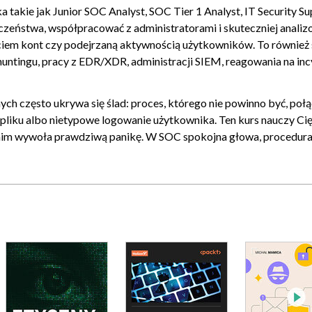
takie jak Junior SOC Analyst, SOC Tier 1 Analyst, IT Security Su
esów? [27]
czeństwa, współpracować z administratorami i skuteczniej anali
i użytkowników? [28]
ciem kont czy podejrzaną aktywnością użytkowników. To również 
untingu, pracy z EDR/XDR, administracji SIEM, reagowania na inc
pamięci LSASS)? [29]
uter? [30]
ch często ukrywa się ślad: proces, którego nie powinno być, połą
e pliku albo nietypowe logowanie użytkownika. Ten kurs nauczy Cię
rive (logi USB)? [32]
 zanim wywoła prawdziwą panikę. W SOC spokojna głowa, procedura
ch (np. svch0st.exe)? [33]
 do pobierania plików z sieci? [34]
ozpoznać tunelowanie DNS lub nietypowy ruch wychodzący? [35]
 [36]
wania użytkownika? [37]
0
 w logach sieciowych i dashboardzie SIEM? [38]