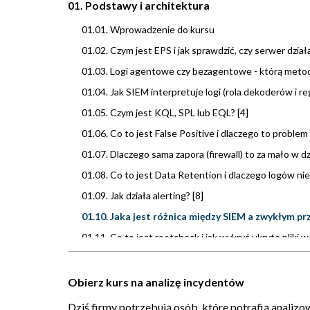
01. Podstawy i architektura
01.01. Wprowadzenie do kursu
01.02. Czym jest EPS i jak sprawdzić, czy serwer dział
01.03. Logi agentowe czy bezagentowe - którą metodę 
01.04. Jak SIEM interpretuje logi (rola dekoderów i reg
01.05. Czym jest KQL, SPL lub EQL? [4]
01.06. Co to jest False Positive i dlaczego to problem 
01.07. Dlaczego sama zapora (firewall) to za mało w d
01.08. Co to jest Data Retention i dlaczego logów nie
01.09. Jak działa alerting? [8]
01.10. Jaka jest różnica między SIEM a zwykłym p
01.11. Co to jest rootcheck i jak wykryć ukryte pliki 
01.12. Jak sprawdzić status agentów i skąd dowiedzieć
01.13. Czy da się połączyć np. 1000 prób logowania w 
Obierz kurs na analizę incydentów
01.14. Dlaczego synchronizacja czasu (NTP) jest klu
Dziś firmy potrzebują osób, które potrafią analizo