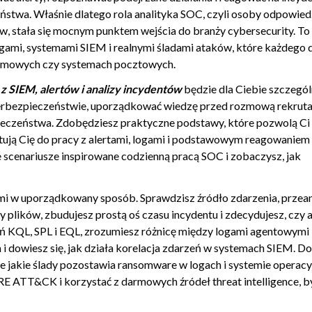
em a SIEM w chmurze? [14]
ństwa. Właśnie dlatego rola analityka SOC, czyli osoby odpowiedz
w, stała się mocnym punktem wejścia do branży cybersecurity. To
u? [15]
ogami, systemami SIEM i realnymi śladami ataków, które każdego 
 haker ich nie zmienił? [16]
firmowych czy systemach pocztowych.
. RODO)? [17]
z SIEM, alertów i analizy incydentów
będzie dla Ciebie szczegól
yberbezpieczeństwie, uporządkować wiedzę przed rozmową rekrut
 Windows
0
pieczeństwa. Zdobędziesz praktyczne podstawy, które pozwolą Ci
tują Cię do pracy z alertami, logami i podstawowym reagowaniem
ą w analizie incydentów i po co wdraża się Sysmon? [18]
 scenariusze inspirowane codzienną pracą SOC i zobaczysz, jak
emu? [19]
hasło (Brute Force)? [20]
ami w uporządkowany sposób. Sprawdzisz źródło zdarzenia, przean
1]
y plików, zbudujesz prostą oś czasu incydentu i zdecydujesz, czy a
ka? [22]
ań KQL, SPL i EQL, zrozumiesz różnicę między logami agentowymi 
 dowiesz się, jak działa korelacja zdarzeń w systemach SIEM. Do
ników zdarzeń? [23]
kże jakie ślady pozostawia ransomware w logach i systemie operac
utostarcie? [24]
 ATT&CK i korzystać z darmowych źródeł threat intelligence, b
wać sieć lokalną? [25]
kodu (process injection)? [26]