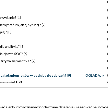
0
a wydajnie? [1]
wybrać i w jakiej sytuacji? [2]
uł)? [3]
dla analityka? [5]
zisiejszym SOC? [6]
 trzyma się wiecznie? [7]
rzeglądaniem logów w podglądzie zdarzeń? [9]
OGLĄDAJ »
w systemie? [10]
 się, że ktoś nie wyłączył monitoringu? [11]
jeden alert? [12]
czowa w architekturze SOC/SIEM? [13]
wać alerty, rozpoznawać podejrzane działania i reagować na incyde