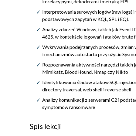
korelacyjnymi, dekoderami i metryką EPS
Interpretowania surowych logów (raw logs) i
podstawowych zapytań w KQL, SPL i EQL
Analizy zdarzeń Windows, takich jak Event I
4625, w kontekście logowań i ataków brute 
Wykrywania podejrzanych procesów, zmian w
i mechanizmów autostartu przy użyciu Sysm
Rozpoznawania aktywności narzędzi takich j
Mimikatz, BloodHound, Nmap czy Nikto
Identyfikowania śladów ataków SQL injection
directory traversal, web shell i reverse shell
Analizy komunikacji z serwerami C2 i pods
symptomów ransomware
Spis lekcji