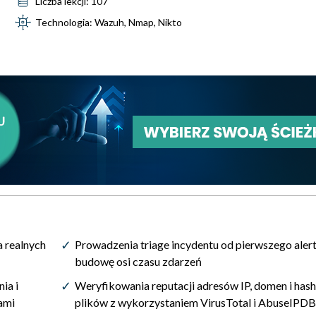
Liczba lekcji: 107
Technologia: Wazuh, Nmap, Nikto
a realnych
Prowadzenia triage incydentu od pierwszego aler
budowę osi czasu zdarzeń
ia i
Weryfikowania reputacji adresów IP, domen i has
ami
plików z wykorzystaniem VirusTotal i AbuseIPDB