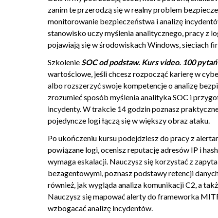
01.15. Jakie są główne różnice pomiędzy SIEM on-pr
zanim te przerodzą się w realny problem bezpiecze
monitorowanie bezpieczeństwa i analizę incydentó
01.16. Co to jest log raw i dlaczego jest ważny dla sąd
stanowisko uczy myślenia analitycznego, pracy z l
01.17. Czym jest integralność logów, jak udowodnić, że
pojawiają się w środowiskach Windows, sieciach 
01.18. Jak SIEM pomaga w zachowaniu zgodności (np
Szkolenie
SOC od podstaw. Kurs video. 100 pytań 
01.19. Podsumowanie
wartościowe, jeśli chcesz rozpocząć karierę w c
02. Artefakty systemowe i głęboka analityka
albo rozszerzyć swoje kompetencje o analizę bez
zrozumieć sposób myślenia analityka SOC i przygo
02.01. Dlaczego domyślne logi Windows nie wystarczaj
incydenty. W trakcie 14 godzin poznasz praktyczne
02.02. Event ID 4624 - kto i jak zalogował się do syst
pojedyncze logi łączą się w większy obraz ataku.
02.03. Event ID 4625 - jak rozpoznać, że ktoś zgaduje 
Po ukończeniu kursu podejdziesz do pracy z alert
02.04. Jak wykryć uruchomienie nowego procesu? [2
powiązane logi, ocenisz reputację adresów IP i hash
02.05. Jak sprawdzić, co dokładnie pobrała przeglądar
wymaga eskalacji. Nauczysz się korzystać z zapyt
bezagentowymi, poznasz podstawy retencji danych i
02.06. Jak w logach wygląda nagłe czyszczenie dzien
również, jak wygląda analiza komunikacji C2, a ta
02.07. Monitorowanie rejestru, jak wykryć zmiany w a
Nauczysz się mapować alerty do frameworka MITRE
02.08. Jak namierzyć proces, który nagle zaczął skano
wzbogacać analizę incydentów.
02.09. Jak za pomocą Sysmon-a wykryć wstrzykiwania 