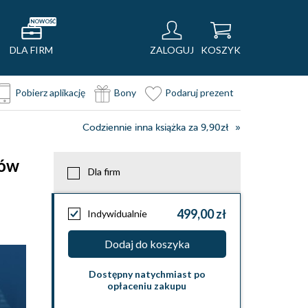
NOWOŚĆ
DLA FIRM
ZALOGUJ
KOSZYK
Pobierz aplikację
Bony
Podaruj prezent
Codziennie inna książka za 9,90zł
tów
Dla firm
499,00 zł
Indywidualnie
Dodaj do koszyka
Dostępny natychmiast po
opłaceniu zakupu