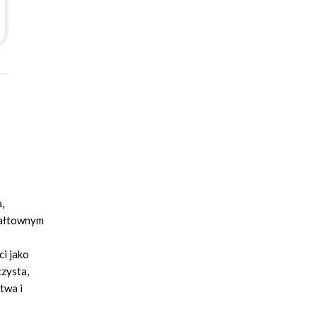
,
wałtownym
i jako
czysta,
twa i