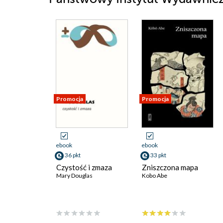
Promocja
Promocja
ebook
ebook
36 pkt
33 pkt
Czystość i zmaza
Zniszczona mapa
Mary Douglas
Kobo Abe