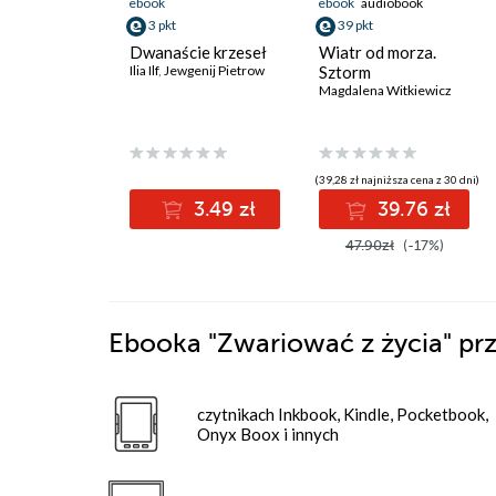
ebook
ebook
audiobook
3 pkt
39 pkt
Dwanaście krzeseł
Wiatr od morza.
Ilia Ilf
,
Jewgenij Pietrow
Sztorm
Magdalena Witkiewicz
(39,28 zł najniższa cena z 30 dni)
3.49 zł
39.76 zł
47.90zł
(-17%)
Ebooka
"Zwariować z życia"
prz
czytnikach Inkbook, Kindle, Pocketbook,
Onyx Boox i innych