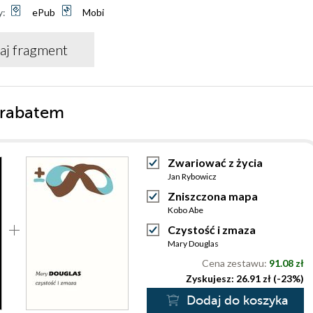
y:
ePub
Mobi
aj fragment
 rabatem
Zwariować z życia
Jan Rybowicz
Zniszczona mapa
Kobo Abe
Czystość i zmaza
Mary Douglas
Cena zestawu:
91.08 zł
Zyskujesz: 26.91 zł (-23%)
Dodaj do koszyka