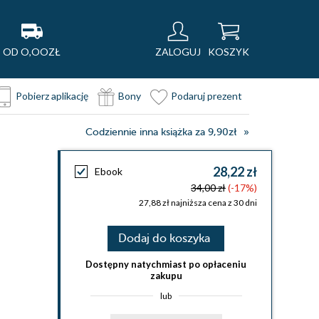
OD O,OOZŁ
ZALOGUJ
KOSZYK
Pobierz aplikację
Bony
Podaruj prezent
Codziennie inna książka za 9,90zł
28,22 zł
Ebook
34,00 zł
(-17%)
27,88 zł najniższa cena z 30 dni
Dodaj do koszyka
Dostępny natychmiast po opłaceniu
zakupu
lub