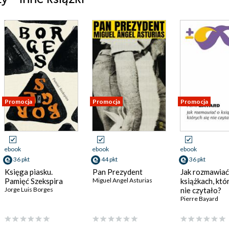
Promocja
Promocja
Promocja
ebook
ebook
ebook
36 pkt
44 pkt
36 pkt
Księga piasku.
Pan Prezydent
Jak rozmawiać
Pamięć Szekspira
Miguel Angel Asturias
książkach, któ
Jorge Luis Borges
nie czytało?
Pierre Bayard