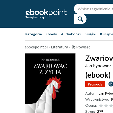
Kategorie
Ebooki
Audiobooki
Książki
Kursy v
ebookpoint.pl
»
Literatura
»
📚 Powieść
Zwariow
Jan Rybowicz
(ebook)
Promocja
Autor:
Jan Rybo
Wydawnictwo:
P
Ocena:
Stron:
279