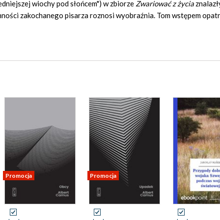
edniejszej wiochy pod słońcem") w zbiorze
Zwariować z życia
znalazły
jemności zakochanego pisarza roznosi wyobraźnia. Tom wstępem opat
Promocja
Promocja