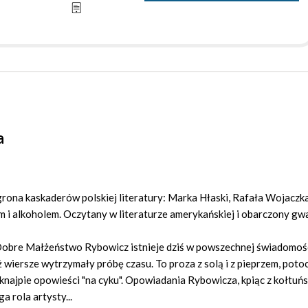
a
rona kaskaderów polskiej literatury: Marka Hłaski, Rafała Wojaczka
 i alkoholem. Oczytany w literaturze amerykańskiej i obarczony g
Dobre Małżeństwo Rybowicz istnieje dziś w powszechnej świadomośc
 wiersze wytrzymały próbę czasu. To proza z solą i z pieprzem, poto
knajpie opowieści "na cyku". Opowiadania Rybowicza, kpiąc z kołtuńs
a rola artysty...