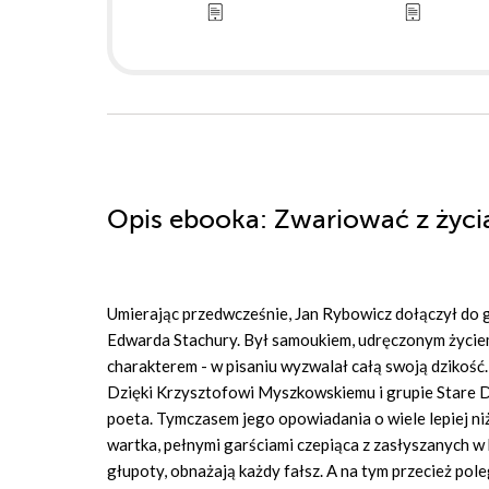
Opis
ebooka
: Zwariować z życi
Umierając przedwcześnie, Jan Rybowicz dołączył do g
Edwarda Stachury. Był samoukiem, udręczonym życiem
charakterem - w pisaniu wyzwalał całą swoją dzikość.
Dzięki Krzysztofowi Myszkowskiemu i grupie Stare 
poeta. Tymczasem jego opowiadania o wiele lepiej niż
wartka, pełnymi garściami czepiąca z zasłyszanych w 
głupoty, obnażają każdy fałsz. A na tym przecież poleg