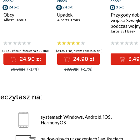
ebook
ebook
ebook
24 pkt
24 pkt
3 pkt
Obcy
Upadek
Przygody dob
Albert Camus
Albert Camus
wojaka Szwej
podczas wojn
światowej
Jaroslav Hašek
(24,60 zł najniższa cena z 30 dni)
(24,60 zł najniższa cena z 30 dni)
24.90 zł
24.90 zł
3.49
30.00zł
(-17%)
30.00zł
(-17%)
eczytasz na:
systemach Windows, Android, iOS,
HarmonyOS
na dowolnych urządzeniach i aplikacjach