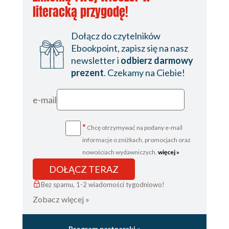
literacką przygodę!
Dołącz do czytelników
Ebookpoint, zapisz się na nasz
newsletter i
odbierz darmowy
prezent
. Czekamy na Ciebie!
e-mail
*
Chcę otrzymywać na podany e-mail
informacje o zniżkach, promocjach oraz
nowościach wydawniczych.
więcej »
DOŁĄCZ TERAZ
Bez spamu, 1-2 wiadomości tygodniowo!
Zobacz więcej »
Program partnerski »