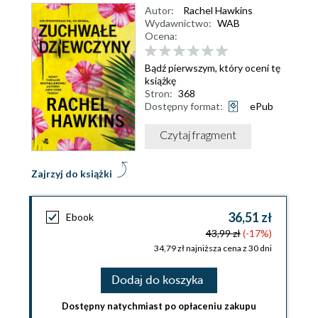
Autor:
Rachel Hawkins
Wydawnictwo:
WAB
Ocena:
Bądź pierwszym, który oceni tę
książkę
Stron:
368
Dostępny format:
ePub
Czytaj fragment
Zajrzyj do książki
36,51 zł
Ebook
43,99 zł
(-17%)
34,79 zł najniższa cena z 30 dni
Dodaj do koszyka
Dostępny natychmiast po opłaceniu zakupu