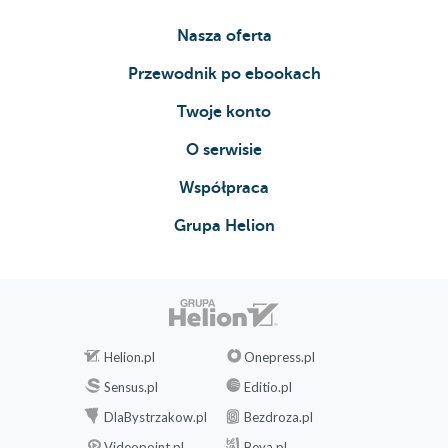
Nasza oferta
Przewodnik po ebookach
Twoje konto
O serwisie
Współpraca
Grupa Helion
Helion.pl
Onepress.pl
Sensus.pl
Editio.pl
DlaBystrzakow.pl
Bezdroza.pl
Videopoint.pl
Beya.pl