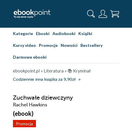
Kategorie
Ebooki
Audiobooki
Książki
Kursy video
Promocje
Nowości
Bestsellery
Darmowe ebooki
ebookpoint.pl
»
Literatura
»
📚 Kryminał
Codziennie inna książka za 9,90zł
Zuchwałe dziewczyny
Rachel Hawkins
(ebook)
Promocja