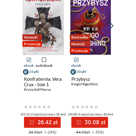
Nowość
Bestseller
Nowość
Promocja
Nowość
Promocja
Promocja
ebook
audiobook
ebook
ebook
aud
26 pkt
30 pkt
19 pkt
Konfraternia. Vera
Przybysz
Krew ni
Crux - tom 1
Keigo Higashino
(#4)
Krzysztof Piersa
Eliza Vein
(25,13 zł najniższa cena z 30 dni)
(30,08 zł najniższa cena z 30 dni)
(17,24 zł najni
26.42 zł
30.08 zł
1
34.90zł
(-24%)
44.90zł
(-33%)
24.99z