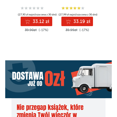
(27,93 zł najniższa cena z 30 dni)
(27,99 zł najniższa cena z 30 dni)
(28,59 zł najni
33.12 zł
33.19 zł
3
39.90zł
(-17%)
39.99zł
(-17%)
43.98z
Nie przegap książek, które
zmienią Twój wieczór w