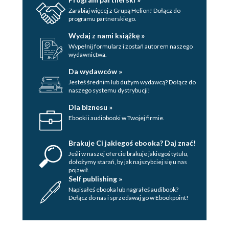
Zarabiaj więcej z Grupą Helion! Dołącz do
programu partnerskiego.
Wydaj z nami książkę »
Wypełnij formularz i zostań autorem naszego
wydawnictwa.
Da wydawców »
Jesteś średnim lub dużym wydawcą? Dołącz do
naszego systemu dystrybucji!
Dla biznesu »
Ebooki i audiobooki w Twojej firmie.
Brakuje Ci jakiegoś ebooka? Daj znać!
Jeśli w naszej ofercie brakuje jakiegoś tytulu,
dołożymy starań, by jak najszybciej się u nas
pojawił.
Self publishing »
Napisałeś ebooka lub nagrałeś audibook?
Dołącz do nas i sprzedawaj go w Ebookpoint!