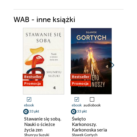
WAB - inne książki
Bestseller
Bestseller
Promocja
Promocja
Promocja
ebook
ebook
audiobook
ebook
33 pkt
33 pkt
36 pkt
Stawanie się sobą.
Święto
Szrama
Nauki o ścieżce
Karkonoszy.
życia zen
Karkonoska seria
Shunryu Suzuki
kryminalna. Tom 5
Sławek Gortych