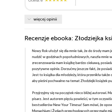
Ocena: 6
więcej opinii
Recenzje
ebooka
: Złodziejka ks
Nowy Rok ułożył się dla mnie tak, że do środy mam
nudzić w godzinach popołudniowych, naszła mnie wte
zrecenzowania mam książkę bardzo ciekawą, posiada
pozytywne opinie. Dorzućmy jeszcze fakt, że posiada
Jest to książka dla młodzieży, która przenikła także
aby pieśni pochwalne na temat Złodziejki książek p
Przyjrzyjmy się na początek nieco bliżej autorowi. 
pisarz. Jest autorem pięciu powieści, w tym oczywiści
bestsellerów New Your Timesa! Sam mówi, że opowi
Monachium i Żydach przechodzących przez małe miast