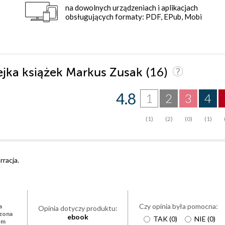
na dowolnych urządzeniach i aplikacjach
obsługujących formaty: PDF, EPub, Mobi
(16)
iejka książek Markus Zusak
4.8
1
2
3
4
(1)
(2)
(0)
(1)
racja.
Czy opinia była pomocna:
a
Opinia dotyczy produktu:
zona
ebook
TAK
(
0
)
NIE
(
0
)
em