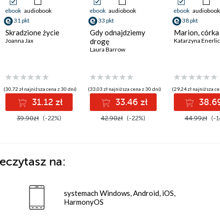
ebook
audiobook
ebook
audiobook
ebook
audiobook
31 pkt
33 pkt
38 pkt
Skradzione życie
Gdy odnajdziemy
Marion, córka
Joanna Jax
drogę
Katarzyna Enerli
Laura Barrow
(30,72 zł najniższa cena z 30 dni)
(33,03 zł najniższa cena z 30 dni)
(29,24 zł najniższa ce
31.12 zł
33.46 zł
38.69
39.90zł
(-22%)
42.90zł
(-22%)
44.99zł
(-1
eczytasz na:
systemach Windows, Android, iOS,
HarmonyOS