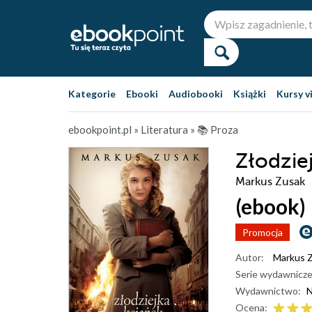
Kategorie
Ebooki
Audiobooki
Książki
Kursy v
ebookpoint.pl
»
Literatura
»
📚 Proza
Złodzie
Markus Zusak
(ebook)
Promocja
Autor:
Markus 
Serie wydawnicze
Wydawnictwo:
N
Ocena: