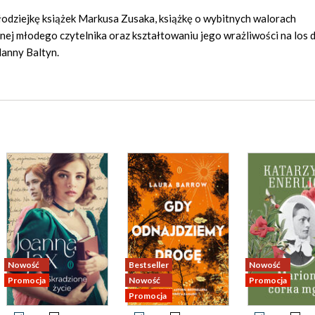
iejkę książek Markusa Zusaka, książkę o wybitnych walorach
znej młodego czytelnika oraz kształtowaniu jego wrażliwości na los 
anny Baltyn.
Nowość
Bestseller
Nowość
Promocja
Nowość
Promocja
Promocja