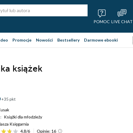
POMOC
LIVE CHAT
ideo
Promocje
Nowości
Bestsellery
Darmowe ebooki
jka książek
+35 pkt
Zusak
:
Książki dla młodzieży
asza Księgarnia
4.8
/
6
Opinie:
16