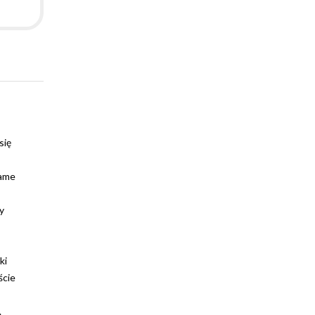
się
same
y
ki
ście
.