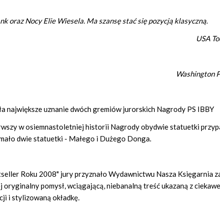
ank oraz Nocy Elie Wiesela. Ma szansę stać się pozycją klasyczną.
USA To
Washington P
ła największe uznanie dwóch gremiów jurorskich Nagrody PS IBBY
ierwszy w osiemnastoletniej historii Nagrody obydwie statuetki przyp
mało dwie statuetki - Małego i Dużego Donga.
eller Roku 2008" jury przyznało Wydawnictwu Nasza Księgarnia za
j oryginalny pomysł, wciągającą, niebanalną treść ukazaną z ciekaw
ji i stylizowaną okładkę.