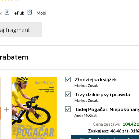
y:
ePub
Mobi
aj fragment
 rabatem
Złodziejka książek
Markus Zusak
Trzy dzikie psy i prawda
Markus Zusak
Tadej Pogačar. Niepokonan
Andy McGrath
Cena zestawu:
104.42 z
Zyskujesz: 46.46 zł (-31%