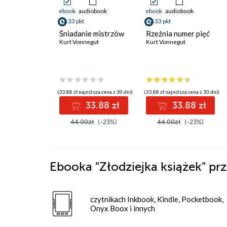
ebook
audiobook
ebook
audiobook
33 pkt
33 pkt
Śniadanie mistrzów
Rzeźnia numer pięć
Kurt Vonnegut
Kurt Vonnegut
(33,88 zł najniższa cena z 30 dni)
(33,88 zł najniższa cena z 30 dni)
33.88 zł
33.88 zł
44.00zł
(-23%)
44.00zł
(-23%)
Ebooka
"Złodziejka książek"
prz
czytnikach Inkbook, Kindle, Pocketbook,
Onyx Boox i innych