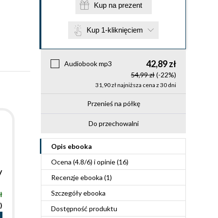
Kup na prezent
Kup 1-kliknięciem
42,89 zł
Audiobook mp3
54,99 zł
(-22%)
31,90 zł najniższa cena z 30 dni
Przenieś na półkę
Do przechowalni
Opis
ebooka
Ocena (
4.8
/
6
) i opinie (16)
y
Recenzje
ebooka
(1)
Szczegóły
ebooka
ł
)
Dostępność produktu