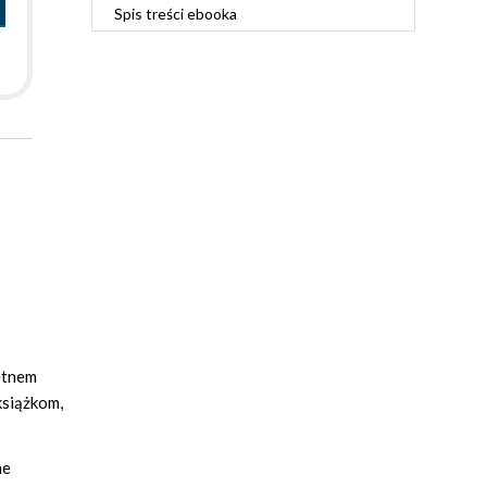
Spis treści
ebooka
iętnem
książkom,
ne