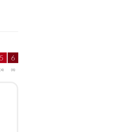
5
6
(4)
(8)