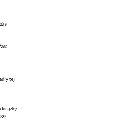
day
ost
adły tej
 książkę
ego