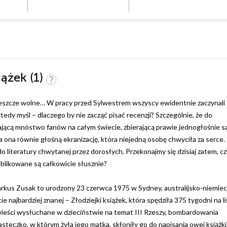
iążek (1)
 jeszcze wolne… W pracy przed Sylwestrem wszyscy ewidentnie zaczynali 
dy myśl – dlaczego by nie zacząć pisać recenzji? Szczególnie, że do
jącą mnóstwo fanów na całym świecie, zbierającą prawie jednogłośnie 
 ona równie głośną ekranizację, która niejedną osobę chwyciła za serce.
 do literatury chwytanej przez dorosłych. Przekonajmy się dzisiaj zatem, cz
ublikowane są całkowicie słusznie?
Markus Zusak to urodzony 23 czerwca 1975 w Sydney, australijsko-niemiec
e najbardziej znanej – Złodziejki książek, która spędziła 375 tygodni na li
eści wysłuchane w dzieciństwie na temat III Rzeszy, bombardowania
eczko, w którym żyła jego matka, skłoniły go do napisania owej książki