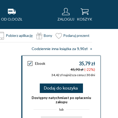
OD O,OOZŁ
ZALOGUJ
KOSZYK
Pobierz aplikację
Bony
Podaruj prezent
Codziennie inna książka za 9,90zł
35,79 zł
Ebook
45,90 zł
(-22%)
34,42 zł najniższa cena z 30 dni
Dodaj do koszyka
Dostępny natychmiast po opłaceniu
zakupu
lub