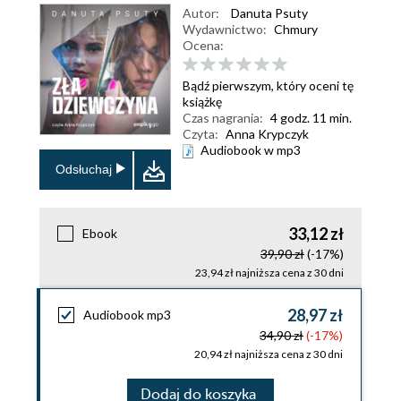
Autor:
Danuta Psuty
Wydawnictwo:
Chmury
Ocena:
Bądź pierwszym, który oceni tę
książkę
Czas nagrania:
4 godz. 11 min.
Czyta:
Anna Krypczyk
Audiobook w mp3
Odsłuchaj
33,12 zł
Ebook
39,90 zł
(-17%)
23,94 zł najniższa cena z 30 dni
28,97 zł
Audiobook mp3
34,90 zł
(-17%)
20,94 zł najniższa cena z 30 dni
Dodaj do koszyka