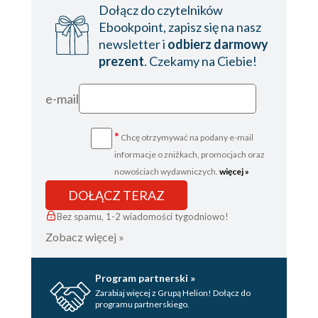
Dołącz do czytelników
Ebookpoint, zapisz się na nasz
newsletter i
odbierz darmowy
prezent
. Czekamy na Ciebie!
e-mail
*
Chcę otrzymywać na podany e-mail
informacje o zniżkach, promocjach oraz
nowościach wydawniczych.
więcej »
DOŁĄCZ TERAZ
Bez spamu, 1-2 wiadomości tygodniowo!
Zobacz więcej »
Program partnerski »
Zarabiaj więcej z Grupą Helion! Dołącz do
programu partnerskiego.