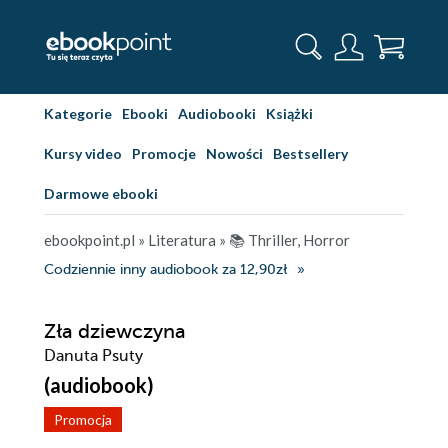
Kategorie
Ebooki
Audiobooki
Książki
Kursy video
Promocje
Nowości
Bestsellery
Darmowe ebooki
ebookpoint.pl
»
Literatura
»
📚 Thriller, Horror
Codziennie inny audiobook za 12,90zł
Zła dziewczyna
Danuta Psuty
(audiobook)
Promocja