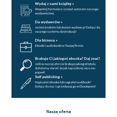
Wydaj z nami książkę »
Wypełnij formularz i zostań autorem naszego
wydawnictwa.
Da wydawców »
Jesteś średnim lub dużym wydawcą? Dołącz do
naszego systemu dystrybucji!
Dla biznesu »
Ebooki i audiobooki w Twojej firmie.
Brakuje Ci jakiegoś ebooka? Daj znać!
Jeśli w naszej ofercie brakuje jakiegoś tytulu,
dołożymy starań, by jak najszybciej się u nas
pojawił.
Self publishing »
Napisałeś ebooka lub nagrałeś audibook?
Dołącz do nas i sprzedawaj go w Ebookpoint!
Nasza oferta