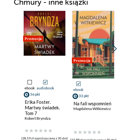
Chmury - inne książki
Promocja
Promocja
Promocja
Odsłuch
ebook
audiobook
ebook
aud
ebook
36 pkt
33 pkt
33 pkt
Erika Foster.
Kto zabi
Na fali wspomnień
Martwy świadek.
Wieczor
Magdalena Witkiewicz
Tom 7
Janusz Sz
Robert Bryndza
(28,59 zł najniższa cena z 30 dni)
(23,94 zł najni
(23,99 zł najniższa cena z 30 dni)