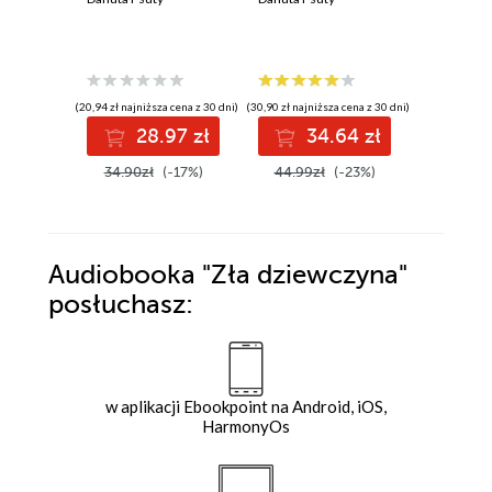
(20,94 zł najniższa cena z 30 dni)
(30,90 zł najniższa cena z 30 dni)
(38,49 zł najni
28.97 zł
34.64 zł
3
34.90zł
(-17%)
44.99zł
(-23%)
49.99z
Audiobooka
"Zła dziewczyna"
posłuchasz:
w aplikacji Ebookpoint na Android, iOS,
HarmonyOs