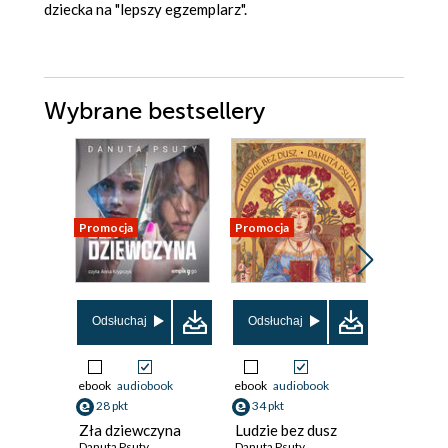
dziecka na "lepszy egzemplarz".
Wybrane bestsellery
Promocja
Promocja
Nowość
Promocja
Odsłuchaj
Odsłuchaj
Odsłuch
ebook
audiobook
ebook
audiobook
ebook
aud
28 pkt
34 pkt
38 pkt
Zła dziewczyna
Ludzie bez dusz
Białe T
Danuta Psuty
Danuta Psuty
Marta Zab