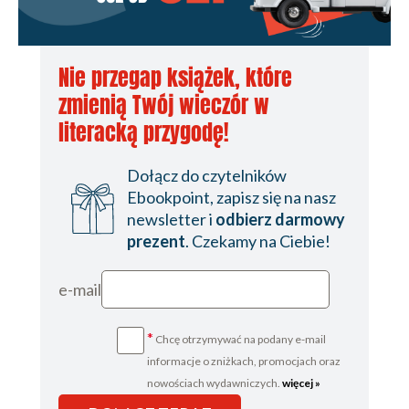
Nie przegap książek, które
zmienią Twój wieczór w
literacką przygodę!
Dołącz do czytelników
Ebookpoint, zapisz się na nasz
newsletter i
odbierz darmowy
prezent
. Czekamy na Ciebie!
e-mail
*
Chcę otrzymywać na podany e-mail
informacje o zniżkach, promocjach oraz
nowościach wydawniczych.
więcej »