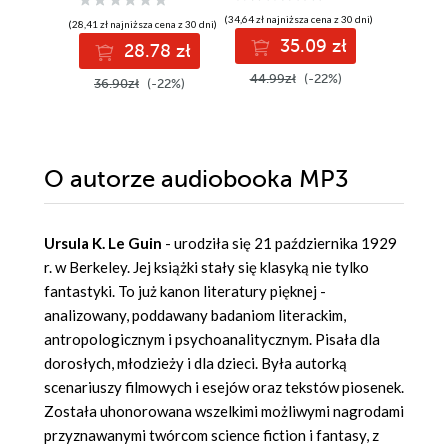
(34,64 zł najniższa cena z 30 dni)
(55,90 zł najni
(28,41 zł najniższa cena z 30 dni)
35.09 zł
4
28.78 zł
44.99zł
(-22%)
55.90z
36.90zł
(-22%)
O autorze
audiobooka MP3
Ursula K. Le Guin
- urodziła się 21 października 1929
r. w Berkeley. Jej książki stały się klasyką nie tylko
fantastyki. To już kanon literatury pięknej -
analizowany, poddawany badaniom literackim,
antropologicznym i psychoanalitycznym. Pisała dla
dorosłych, młodzieży i dla dzieci. Była autorką
scenariuszy filmowych i esejów oraz tekstów piosenek.
Została uhonorowana wszelkimi możliwymi nagrodami
przyznawanymi twórcom science fiction i fantasy, z