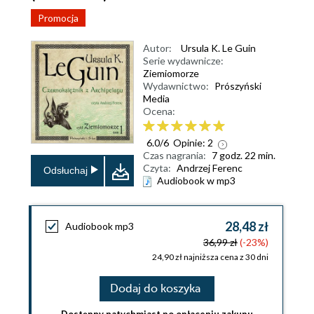
Promocja
Autor:
Ursula K. Le Guin
Serie wydawnicze:
Ziemiomorze
Wydawnictwo:
Prószyński
Media
Ocena:
6.0
/
6
Opinie:
2
Czas nagrania:
7 godz. 22 min.
Czyta:
Andrzej Ferenc
Odsłuchaj
Audiobook w mp3
28,48 zł
Audiobook mp3
36,99 zł
(-23%)
24,90 zł najniższa cena z 30 dni
Dodaj do koszyka
Dostępny natychmiast po opłaceniu zakupu