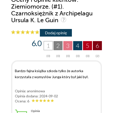
Ziemiomorze. (#1).
Czarnoksiężnik z Archipelagu
Ursula K. Le Guin
Dodaj opinię
6.0
1
2
3
4
5
6
(0)
(0)
(0)
(0)
(0)
(2)
Bardzo fajna książka szkoda tylko że autorka
korzystała z wymysłów Junga który był jaki był.
Opinia: anonimowa
Opinia dodana: 2024-09-02
Ocena: 6
Opinia