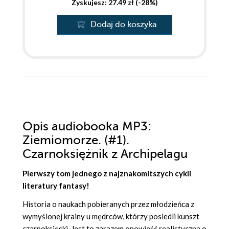
Zyskujesz: 27.49 zł (-28%)
Dodaj do koszyka
Opis
audiobooka MP3
:
Ziemiomorze. (#1).
Czarnoksiężnik z Archipelagu
Pierwszy tom jednego z najznakomitszych cykli
literatury fantasy!
Historia o naukach pobieranych przez młodzieńca z
wymyślonej krainy u mędrców, którzy posiedli kunszt
czarnoksięski. Jest to zarazem opowieść realistyczna o