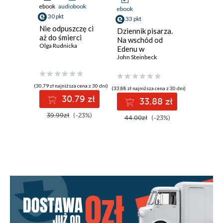
ebook
audiobook
ebook
aud
ebook
30 pkt
30 pkt
33 pkt
Nie odpuszczę ci
Kłębowi
Dziennik pisarza.
aż do śmierci
Detekt
Na wschód od
Olga Rudnicka
Aleksan
Edenu w
Zamojski
Kinga Wój
osobistych
John Steinbeck
zapiskach
(30,79 zł najniższa cena z 30 dni)
(30,79 zł najni
(33,88 zł najniższa cena z 30 dni)
30.79 zł
3
33.88 zł
39.99zł
(-23%)
39.99z
44.00zł
(-23%)