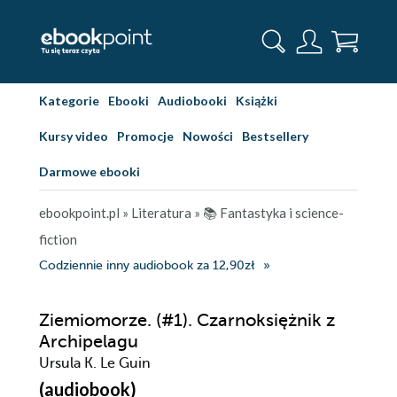
Kategorie
Ebooki
Audiobooki
Książki
Kursy video
Promocje
Nowości
Bestsellery
Darmowe ebooki
ebookpoint.pl
»
Literatura
»
📚 Fantastyka i science-
fiction
Codziennie inny audiobook za 12,90zł
Ziemiomorze. (#1). Czarnoksiężnik z
Archipelagu
Ursula K. Le Guin
(audiobook)