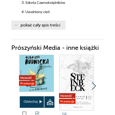
3: Szkoła Czarnoksiężników
4: Uwolniony cień
5: Smok z wyspy Pendor
pokaż cały spis treści
6: Ścigany
7: Lot sokoła
Prószyński Media - inne książki
8: Pościg
9: Iffish
10: Morze Otwarte
Nowość
Bestseller
Promocja
Nowość
Promocja
Nowość
Promocja
Odsłuchaj
Odsłuch