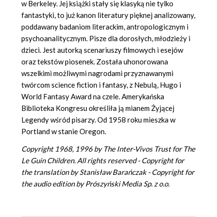
w Berkeley. Jej książki stały się klasyką nie tylko
fantastyki, to już kanon literatury pięknej analizowany,
poddawany badaniom literackim, antropologicznym i
psychoanalitycznym. Pisze dla dorosłych, młodzieży i
dzieci. Jest autorką scenariuszy filmowych i esejów
oraz tekstów piosenek. Została uhonorowana
wszelkimi możliwymi nagrodami przyznawanymi
twórcom science fiction i fantasy, z Nebulą, Hugo i
World Fantasy Award na czele. Amerykańska
Biblioteka Kongresu określiła ją mianem Żyjącej
Legendy wśród pisarzy. Od 1958 roku mieszka w
Portland w stanie Oregon.
Copyright 1968, 1996 by The Inter-Vivos Trust for The
Le Guin Children. All rights reserved -
Copyright for
the translation by Stanisław Barańczak
- Copyright for
the audio edition by Prószyński Media Sp. z o.o.