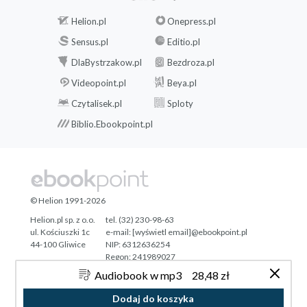
Helion.pl
Onepress.pl
Sensus.pl
Editio.pl
DlaBystrzakow.pl
Bezdroza.pl
Videopoint.pl
Beya.pl
Czytalisek.pl
Sploty
Biblio.Ebookpoint.pl
© Helion 1991-2026
Helion.pl sp. z o.o.
tel. (32) 230-98-63
ul. Kościuszki 1c
e-mail:
[wyświetl email]@ebookpoint.pl
44-100 Gliwice
NIP: 6312636254
Regon: 241989027
Audiobook w mp3
28,48 zł
Designed with ♥ by
Tonik.pl
Dodaj do koszyka