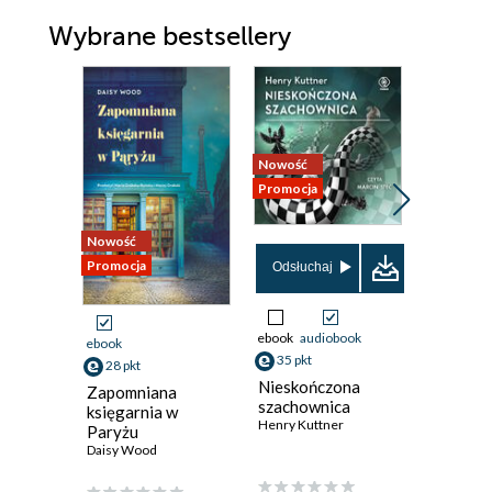
Wybrane bestsellery
Nowość
Nowość
Promocja
Promocja
Nowość
Promocja
Odsłuchaj
ebook
audiobook
ebook
aud
ebook
35 pkt
46 pkt
28 pkt
Nieskończona
Umbra. Ś
Zapomniana
szachownica
ciemnoś
księgarnia w
Henry Kuttner
Katarzyna
Paryżu
Daisy Wood