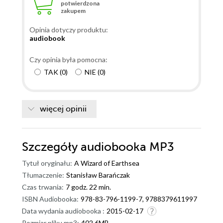
potwierdzona
zakupem
Opinia dotyczy produktu:
audiobook
Czy opinia była pomocna:
TAK
(
0
)
NIE
(
0
)
więcej opinii
Szczegóły
audiobooka MP3
Tytuł oryginału:
A Wizard of Earthsea
Tłumaczenie:
Stanisław Barańczak
Czas trwania:
7 godz. 22 min.
ISBN Audiobooka:
978-83-796-1199-7, 9788379611997
Data wydania audiobooka :
2015-02-17
Rozmiar pliku mp3:
402.6MB