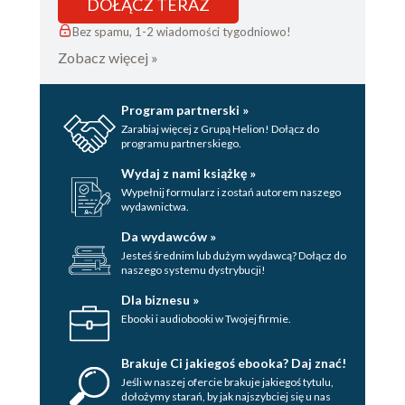
DOŁĄCZ TERAZ
Bez spamu, 1-2 wiadomości tygodniowo!
Zobacz więcej »
Program partnerski »
Zarabiaj więcej z Grupą Helion! Dołącz do
programu partnerskiego.
Wydaj z nami książkę »
Wypełnij formularz i zostań autorem naszego
wydawnictwa.
Da wydawców »
Jesteś średnim lub dużym wydawcą? Dołącz do
naszego systemu dystrybucji!
Dla biznesu »
Ebooki i audiobooki w Twojej firmie.
Brakuje Ci jakiegoś ebooka? Daj znać!
Jeśli w naszej ofercie brakuje jakiegoś tytulu,
dołożymy starań, by jak najszybciej się u nas