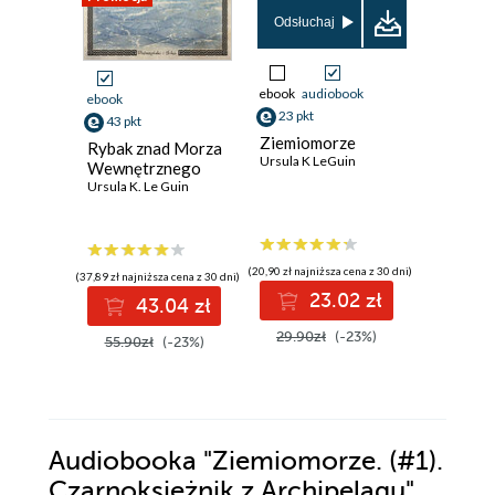
Odsłuchaj
Odsłuch
ebook
audiobook
audiobook
ebook
23 pkt
23 pkt
43 pkt
Ziemiomorze
Ziemiom
Rybak znad Morza
Ursula K LeGuin
2). Gro
Wewnętrznego
Atuanu
Ursula K. Le Guin
Ursula K. 
(20,90 zł najniższa cena z 30 dni)
(20,90 zł najni
(37,89 zł najniższa cena z 30 dni)
23.02 zł
2
43.04 zł
29.90zł
(-23%)
29.90z
55.90zł
(-23%)
Audiobooka
"Ziemiomorze. (#1).
Czarnoksiężnik z Archipelagu"