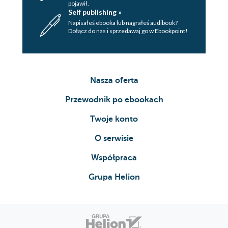
pojawił.
Self publishing »
Napisałeś ebooka lub nagrałeś audibook?
Dołącz do nas i sprzedawaj go w Ebookpoint!
Nasza oferta
Przewodnik po ebookach
Twoje konto
O serwisie
Współpraca
Grupa Helion