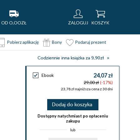
OD O,OOZŁ
ZALOGUJ
KOSZYK
Pobierz aplikację
Bony
Podaruj prezent
Codziennie inna książka za 9,90zł
24,07 zł
Ebook
29,00 zł
(-17%)
23,78 zł najniższa cena z 30 dni
Dodaj do koszyka
Dostępny natychmiast po opłaceniu
zakupu
lub