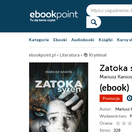
Kategorie
Ebooki
Audiobooki
Książki
Kursy v
ebookpoint.pl
»
Literatura
»
📚 Kryminał
Zatoka 
Mariusz Kanios
(ebook)
Promocja
Autor:
Mariusz 
Wydawnictwo:
P
Ocena:
Stron:
328