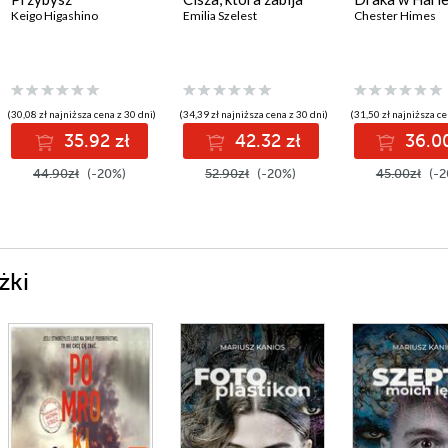
Keigo Higashino
Emilia Szelest
Chester Himes
(30,08 zł najniższa cena z 30 dni)
(34,39 zł najniższa cena z 30 dni)
(31,50 zł najniższa ce
35.92 zł
42.32 zł
36.00
44.90zł
(-20%)
52.90zł
(-20%)
45.00zł
(-2
żki