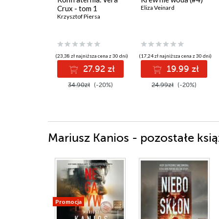
Crux - tom 1
Eliza Veinard
Krzysztof Piersa
(23,38 zł najniższa cena z 30 dni)
(17,24 zł najniższa cena z 30 dni)
27.92 zł
19.99 zł
34.90zł
(-20%)
24.99zł
(-20%)
Mariusz Kanios - pozostałe ksią
Promocja