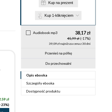
Kup na prezent
Kup 1-kliknięciem
38,17 zł
Audiobook mp3
45,99 zł
(-17%)
39,09 zł najniższa cena z 30 dni
Przenieś na półkę
Do przechowalni
ł
Opis
ebooka
Szczegóły
ebooka
Dostępność produktu
.59 zł
(-23%)