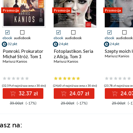
Promocja
Promocja
Promocja
ebook
audiobook
ebook
audiobook
ebook
audiobook
32 pkt
24 pkt
24 pkt
Pomroki. Prokurator
Fotoplastikon. Seria
Szepty moich 
Michał Stróż. Tom 1
z Alicją. Tom 3
Mariusz Kanios
Mariusz Kanios
Mariusz Kanios
(32,59 zł najniższa cena z 30 dni)
(24,60 zł najniższa cena z 30 dni)
(23,78 zł najniższa ce
32.37 zł
24.07 zł
24.07
39.00zł
(-17%)
29.00zł
(-17%)
29.00zł
(-1
asz na: