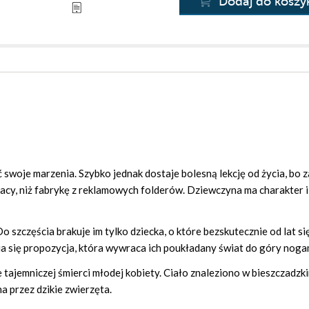
Dodaj do koszy
ć swoje marzenia. Szybko jednak dostaje bolesną lekcję od życia, bo 
acy, niż fabrykę z reklamowych folderów. Dziewczyna ma charakter i 
 szczęścia brakuje im tylko dziecka, o które bezskutecznie od lat się
awia się propozycja, która wywraca ich poukładany świat do góry noga
ajemniczej śmierci młodej kobiety. Ciało znaleziono w bieszczadzkim
a przez dzikie zwierzęta.