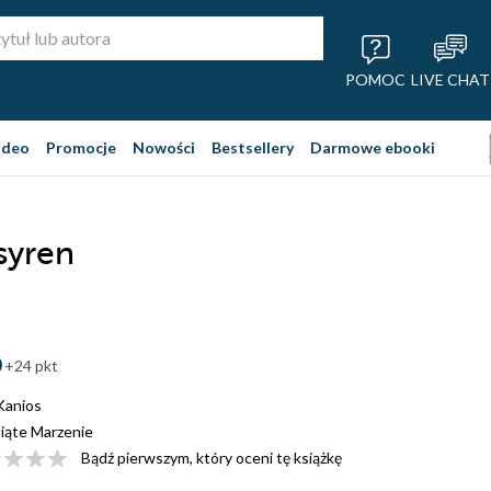
POMOC
LIVE CHAT
ideo
Promocje
Nowości
Bestsellery
Darmowe ebooki
syren
+24 pkt
Kanios
iąte Marzenie
Bądź pierwszym, który oceni tę książkę