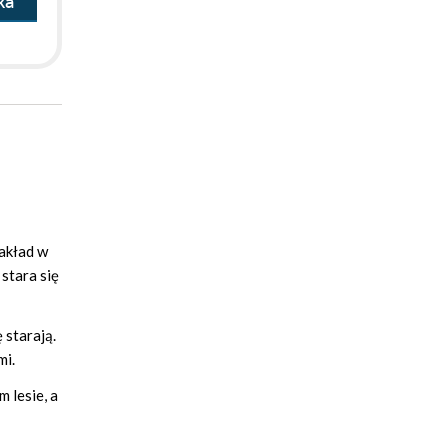
ka
zakład w
stara się
 starają.
mi.
 lesie, a