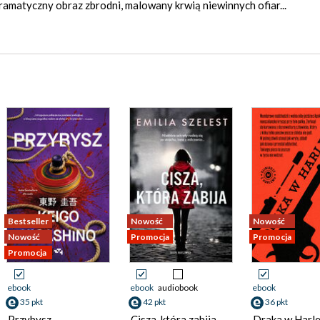
ramatyczny obraz zbrodni, malowany krwią niewinnych ofiar...
Bestseller
Nowość
Nowość
Nowość
Promocja
Promocja
Promocja
ebook
ebook
audiobook
ebook
35 pkt
42 pkt
36 pkt
Przybysz
Cisza, która zabija
Draka w Harl