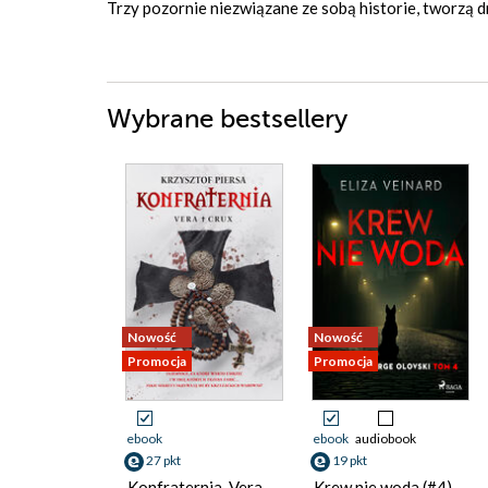
Trzy pozornie niezwiązane ze sobą historie, tworzą d
Wybrane bestsellery
Nowość
Nowość
Promocja
Promocja
ebook
ebook
audiobook
27 pkt
19 pkt
Konfraternia. Vera
Krew nie woda (#4)