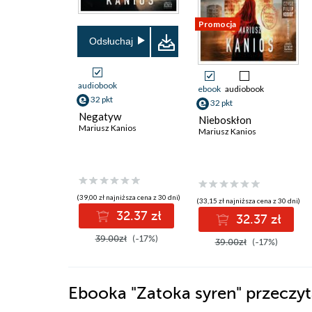
Promocja
Odsłuchaj
audiobook
ebook
audiobook
32 pkt
32 pkt
Negatyw
Nieboskłon
Mariusz Kanios
Mariusz Kanios
(39,00 zł najniższa cena z 30 dni)
(33,15 zł najniższa cena z 30 dni)
32.37 zł
32.37 zł
39.00zł
(-17%)
39.00zł
(-17%)
Ebooka
"Zatoka syren"
przeczyt