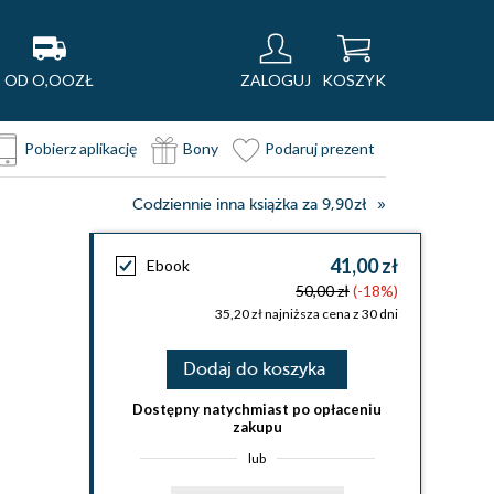
OD O,OOZŁ
ZALOGUJ
KOSZYK
Pobierz aplikację
Bony
Podaruj prezent
Codziennie inna książka za 9,90zł
41,00 zł
Ebook
50,00 zł
(-18%)
35,20 zł najniższa cena z 30 dni
Dodaj do koszyka
Dostępny natychmiast po opłaceniu
zakupu
lub