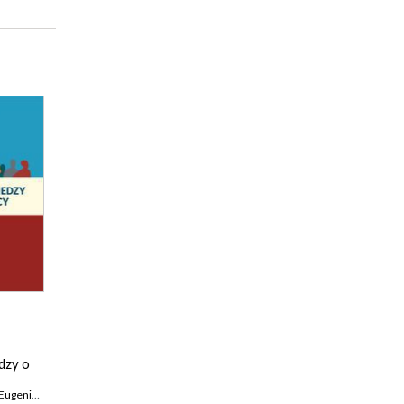
dzy o
ugeniusz Kwiatkowski