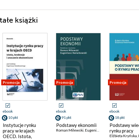
ałe książki
Promocja
Promocja
Promocja
ebook
ebook
ebook
10 pkt
91 pkt
18 pkt
Instytucje rynku
Podstawy ekonomii
Podstawy wie
pracy w krajach
Roman Milewski
,
Eugeniusz Kwiatkowski
rynku pracy
k Kucharski
OECD. Istota,
Elżbieta Kryńska
,
E