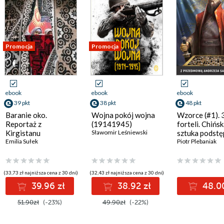
Promocja
Promocja
ebook
ebook
ebook
39 pkt
38 pkt
48 pkt
Baranie oko.
Wojna pokój wojna
Wzorce (#1). 
Reportaż z
(19141945)
forteli. Chińs
Kirgistanu
Sławomir Leśniewski
sztuka podstę
Emilia Sułek
układania pla
Piotr Plebaniak
skutecznego
działania
(33,73 zł najniższa cena z 30 dni)
(32,43 zł najniższa cena z 30 dni)
39.96 zł
38.92 zł
48.00
51.90zł
(-23%)
49.90zł
(-22%)