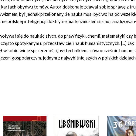
a kartach obydwu tomów. Autor doskonale zdawał sobie sprawę z tr
tywizmem, był jednak przekonany, że nauka musi być wolna od wszelk
ie polskiej inteligencji doktrynie marksizmu-leninizmu i analizowan
ływał się do nauk ścisłych, do praw fizyki, chemii, matematyki czy b
 często spotykanym u przedstawicieli nauk humanistycznych. [...] Jak
 w sobie wiele sprzeczności, był technikiem i równocześnie humanis
łaczem gospodarczym, jednym z najwybitniejszych w polskich dziejach