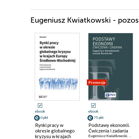
Eugeniusz Kwiatkowski - pozost
Promocja
ebook
ebook
0 pkt
75 pkt
Rynki pracy w
Podstawy ekonomii.
okresie globalnego
Ćwiczenia i zadania
kryzysu w krajach
Eugeniusz Kwiatkowski
,
Lesze