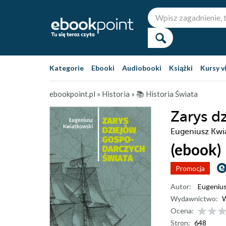
Kategorie
Ebooki
Audiobooki
Książki
Kursy v
ebookpoint.pl
»
Historia
»
📚 Historia Świata
Zarys d
Eugeniusz Kwi
(ebook)
Promocja
Autor:
Eugenius
Wydawnictwo:
Ocena:
Stron:
648