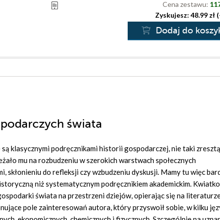
Cena zestawu:
117
Zyskujesz: 48.99 zł 
Dodaj do koszy
spodarczych świata
 są klasycznymi podręcznikami historii gospodarczej, nie taki zresztą
ależało mu na rozbudzeniu w szerokich warstwach społecznych
 skłonieniu do refleksji czy wzbudzeniu dyskusji. Mamy tu więc bard
 historyczną niż systematycznym podręcznikiem akademickim. Kwiatko
podarki świata na przestrzeni dziejów, opierając się na literaturze 
ponujące pole zainteresowań autora, który przyswoił sobie, w kilku ję
nych, ekonomicznych, chemicznych i fizycznych. Szczególnie na uzna