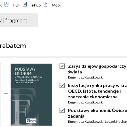
y:
PDF
ePub
Mobi
aj fragment
 rabatem
Zarys dziejów gospodarczy
świata
Eugeniusz Kwiatkowski
Instytucje rynku pracy w kr
OECD. Istota, tendencje i
znaczenie ekonomiczne
Eugeniusz Kwiatkowski
Podstawy ekonomii. Ćwiczen
zadania
Eugeniusz Kwiatkowski
,
Leszek Kuchar