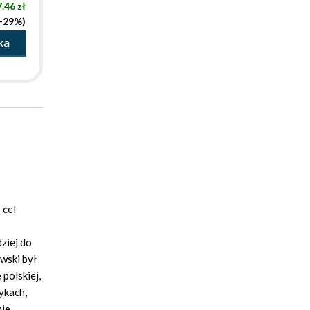
.46 zł
(-29%)
ka
 cel
ziej do
wski był
polskiej,
zykach,
nie