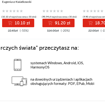
tendencje i znaczenie
Eugeniusz Kwiatkowski
ekonomiczne
(10,10 zł najniższa cena z 30 dni)
(90,94 zł najniższa cena z 30 dni)
(9,90 zł najniższa cen
10.10 zł
91.20 zł
18.70
22.45zł
(-55%)
114.00zł
(-20%)
22.00zł
(-1
rczych świata"
przeczytasz na:
systemach Windows, Android, iOS,
HarmonyOS
na dowolnych urządzeniach i aplikacjach
obsługujących formaty: PDF, EPub, Mobi