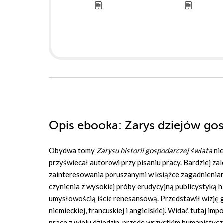
Opis
ebooka
: Zarys dziejów go
Obydwa tomy
Zarysu historii gospodarczej świata
nie
przyświecał autorowi przy pisaniu pracy. Bardziej z
zainteresowania poruszanymi w książce zagadnieniami,
czynienia z wysokiej próby erudycyjną publicystyką
umysłowością iście renesansową. Przedstawił wizję gos
niemieckiej, francuskiej i angielskiej. Widać tutaj im
prace z wielu dziedzin, przede wszystkim humanistycz