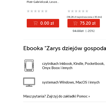
Europy Środkowo-
Piotr Gabrielczak
,
Leszek Kucharski
,
Eugeniusz Kwiatkowski
Wschodniej
(58,28 zł najniższa cena z 30 dni)
0.00 zł
75.20 zł
94.00zł
(-20%)
Ebooka
"Zarys dziejów gospoda
czytnikach Inkbook, Kindle, Pocketbook,
Onyx Boox i innych
systemach Windows, MacOS i innych
Masz pytania? Zajrzyj do zakładki
Pomoc
»