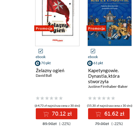
Promocja
Promocja
ebook
ebook
70 pkt
61 pkt
Żelazny ogień
Kapetyngowie.
David Ball
Dynastia, która
stworzyła
średniowieczną
Justine Firnhaber-Baker
Francję
(64,73 zł najniższa cena z 30 dni)
(55,30 zł najniższa cena z 30 dni)
70.12 zł
61.62 zł
89.90zł
(-22%)
79.00zł
(-22%)