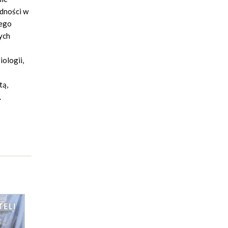
udności w
iego
ych
iologii,
tą,
.