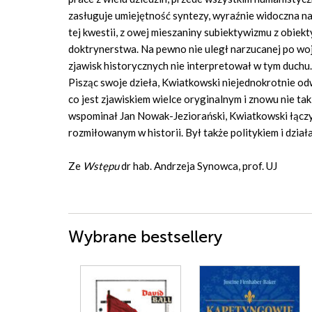
zasługuje umiejętność syntezy, wyraźnie widoczna n
tej kwestii, z owej mieszaniny subiektywizmu z obiek
doktrynerstwa. Na pewno nie uległ narzucanej po wojn
zjawisk historycznych nie interpretował w tym duchu.
Pisząc swoje dzieła, Kwiatkowski niejednokrotnie odwo
co jest zjawiskiem wielce oryginalnym i znowu nie tak
wspominał Jan Nowak-Jeziorański, Kwiatkowski łączył
rozmiłowanym w historii. Był także politykiem i dzia
Ze
Wstępu
dr hab. Andrzeja Synowca, prof. UJ
Wybrane bestsellery