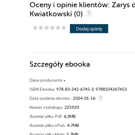
Oceny i opinie klientów: Zarys
(0)
Kwiatkowski
Dodaj opinię
Szczegóły
ebooka
Dane producenta
»
ISBN Ebooka:
978-83-242-6745-3, 9788324267453
Data wydania ebooka :
2024-01-16
Numer z katalogu:
225920
Rozmiar pliku Pdf:
6.3MB
Rozmiar pliku ePub:
4.7MB
Rozmiar pliku Mobi:
5.7MB