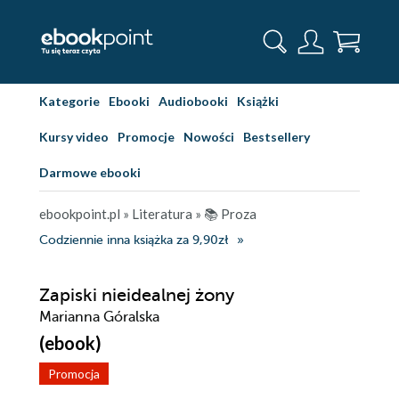
Kategorie
Ebooki
Audiobooki
Książki
Kursy video
Promocje
Nowości
Bestsellery
Darmowe ebooki
ebookpoint.pl
»
Literatura
»
📚 Proza
Codziennie inna książka za 9,90zł
Zapiski nieidealnej żony
Marianna Góralska
(ebook)
Promocja