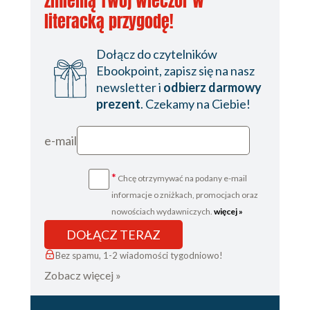
zmienią Twój wieczór w
literacką przygodę!
Dołącz do czytelników
Ebookpoint, zapisz się na nasz
newsletter i
odbierz darmowy
prezent
. Czekamy na Ciebie!
e-mail
*
Chcę otrzymywać na podany e-mail
informacje o zniżkach, promocjach oraz
nowościach wydawniczych.
więcej »
DOŁĄCZ TERAZ
Bez spamu, 1-2 wiadomości tygodniowo!
Zobacz więcej »