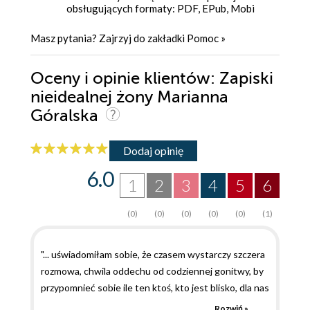
obsługujących formaty: PDF, EPub, Mobi
Masz pytania? Zajrzyj do zakładki
Pomoc
»
Oceny i opinie klientów: Zapiski
nieidealnej żony Marianna
Góralska
Dodaj opinię
6.0
1
2
3
4
5
6
(0)
(0)
(0)
(0)
(0)
(1)
"... uświadomiłam sobie, że czasem wystarczy szczera
rozmowa, chwila oddechu od codziennej gonitwy, by
przypomnieć sobie ile ten ktoś, kto jest blisko, dla nas
znaczy. Iga Nowicka Janiak od kilku miesięcy
Rozwiń »