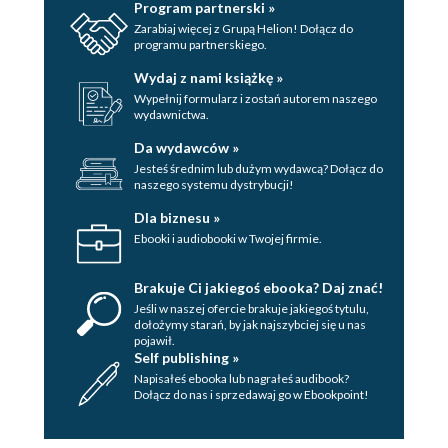
Program partnerski »
Zarabiaj więcej z Grupą Helion! Dołącz do
programu partnerskiego.
Wydaj z nami książkę »
Wypełnij formularz i zostań autorem naszego
wydawnictwa.
Da wydawców »
Jesteś średnim lub dużym wydawcą? Dołącz do
naszego systemu dystrybucji!
Dla biznesu »
Ebooki i audiobooki w Twojej firmie.
Brakuje Ci jakiegoś ebooka? Daj znać!
Jeśli w naszej ofercie brakuje jakiegoś tytulu,
dołożymy starań, by jak najszybciej się u nas
pojawił.
Self publishing »
Napisałeś ebooka lub nagrałeś audibook?
Dołącz do nas i sprzedawaj go w Ebookpoint!