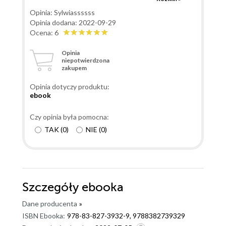
szczęśliwa żona Daniela. Roztrzepana i roztargniona,
Opinia: Sylwiassssss
przez co popada kłopoty, a dodatkowo ma bujną
Opinia dodana: 2022-09-29
wyobraźnię, przez co chwilę miewa szalone pomysły :)
Ocena: 6
Można powiedzieć, że pech to jej drugie imię, ale
Opinia
uważam, że to jej zaleta. Daniel oraz najlepsza
niepotwierdzona
zakupem
przyjaciółka Asia, trochę hamują jej zapędy. Może
liczyć na ich pomoc i wyrozumiałość. Jej wytrzymałość
Opinia dotyczy produktu:
najbardziej testuje teściowa, tak wiecie jaka? " z
ebook
piekła rodem" Czy uda jej się to wytrzymać? Jak
potoczyły się dalsze losy Igi z " Zapiski zwariowanej
Czy opinia była pomocna:
narzeczonej"? "...trzeba sobie okazywać miłość w
TAK
(
0
)
NIE
(
0
)
drobnych codziennych sprawach,... Życie to nie bajka
albo film i tylko od nas znaczy jak je przeżyjemy. Warto
cieszyć się nim każdego dnia i doceniać to, co mamy i
tych, którzy są blisko nas." "Zapiski nieidealnej żony"
Szczegóły
ebooka
lekka książka obyczajowa dla wszystkich kto chciałby
się zrelaksować i na kilka chwil zatopić się w romansie
Dane producenta
»
z nutką humoru. Książka jest napisana w formie
ISBN Ebooka:
978-83-827-3932-9, 9788382739329
dziennika, bardzo fajnie napisana, czyta ją się bardzo