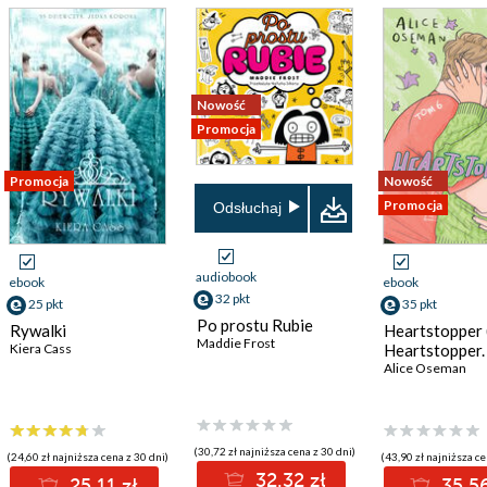
Nowość
Promocja
Promocja
Nowość
Promocja
Odsłuchaj
audiobook
ebook
ebook
32 pkt
25 pkt
35 pkt
Po prostu Rubie
Rywalki
Heartstopper 
Maddie Frost
Kiera Cass
Heartstopper.
Alice Oseman
(30,72 zł najniższa cena z 30 dni)
(24,60 zł najniższa cena z 30 dni)
(43,90 zł najniższa ce
32.32 zł
25.11 zł
35.56