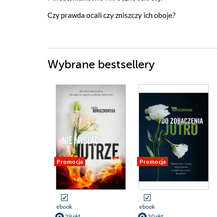
Czy prawda ocali czy zniszczy ich oboje?
Wybrane bestsellery
Promocja
Promocja
ebook
ebook
29 pkt
30 pkt