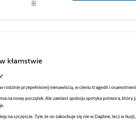
 w kłamstwie
m?
 rodzinie przepełnionej nienawiścią, w cieniu tragedii i osamotnieni
ansa na nowy początek. Ale zamiast spokoju spotyka potwora, który j
je.
ję na szczęście. Tyle że on zakochuje się nie w Daphne, lecz w iluzji,