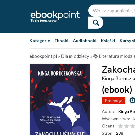
Kategorie
Ebooki
Audiobooki
Książki
Kursy v
ebookpoint.pl
»
Dla młodzieży
»
📚 Literatura młodz
Zakocha
Kinga Boruczk
(ebook)
Promocja
Autor:
Kinga B
Wydawnictwo:
J
Ocena:
Stron:
288