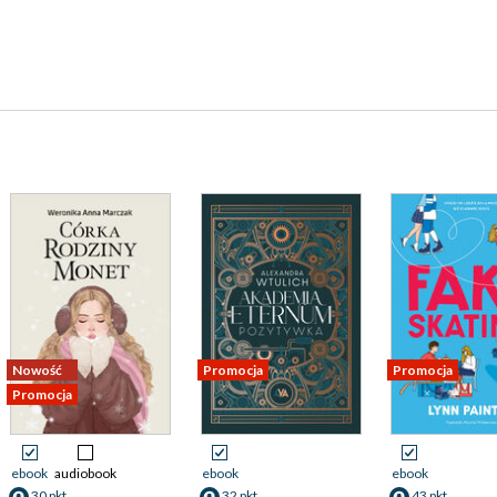
Nowość
Promocja
Promocja
Promocja
ebook
audiobook
ebook
ebook
30 pkt
32 pkt
43 pkt