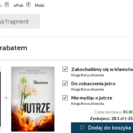
y:
ePub
Mobi
aj fragment
 rabatem
Zakochaliśmy się w kłamstw
Kinga Boruczkowska
Do zobaczenia jutro
Kinga Boruczkowska
Nie myśląc o jutrze
Kinga Boruczkowska
Cena zestawu:
85.80
Zyskujesz: 28.1 zł (-2
Dodaj do koszyka