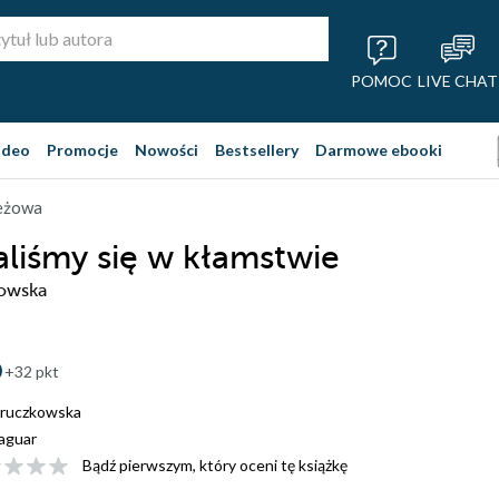
POMOC
LIVE CHAT
ideo
Promocje
Nowości
Bestsellery
Darmowe ebooki
ieżowa
liśmy się w kłamstwie
owska
+32 pkt
oruczkowska
aguar
Bądź pierwszym, który oceni tę książkę