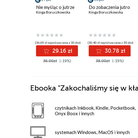
Nie myśląc o jutrze
Do zobaczenia jutro
Kinga Boruczkowska
Kinga Boruczkowska
(36,00 zł najniższa cena z 30 dni)
(30,40 zł najniższa cena z 30 dni)
29.16 zł
30.78 zł
36.00zł
(-19%)
38.00zł
(-19%)
Ebooka
"Zakochaliśmy się w k
czytnikach Inkbook, Kindle, Pocketbook,
Onyx Boox i innych
systemach Windows, MacOS i innych