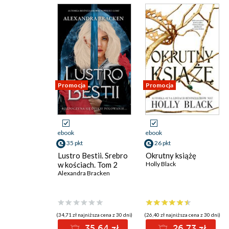
Promocja
Promocja
ebook
ebook
35 pkt
26 pkt
Lustro Bestii. Srebro
Okrutny książę
w kościach. Tom 2
Holly Black
Alexandra Bracken
(34,71 zł najniższa cena z 30 dni)
(26,40 zł najniższa cena z 30 dni)
35.64 zł
26.73 zł