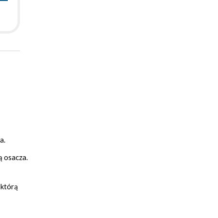
a.
ą osacza.
 którą