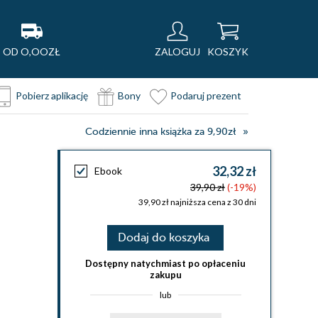
OD O,OOZŁ
ZALOGUJ
KOSZYK
Pobierz aplikację
Bony
Podaruj prezent
Codziennie inna książka za 9,90zł
32,32 zł
Ebook
39,90 zł
(-19%)
39,90 zł najniższa cena z 30 dni
Dodaj do koszyka
Dostępny natychmiast po opłaceniu
zakupu
lub