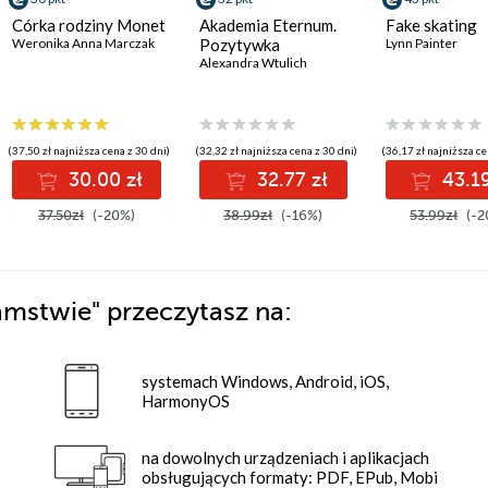
Córka rodziny Monet
Akademia Eternum.
Fake skating
Weronika Anna Marczak
Pozytywka
Lynn Painter
Alexandra Wtulich
(37,50 zł najniższa cena z 30 dni)
(32,32 zł najniższa cena z 30 dni)
(36,17 zł najniższa ce
30.00 zł
32.77 zł
43.19
37.50zł
(-20%)
38.99zł
(-16%)
53.99zł
(-2
łamstwie"
przeczytasz na:
systemach Windows, Android, iOS,
HarmonyOS
na dowolnych urządzeniach i aplikacjach
obsługujących formaty: PDF, EPub, Mobi