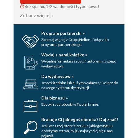
Bez spamu, 1-2 wiadomości tygodniowo!
Zobacz więcej »
Program partnerski »
Zarabiaj więcej z Grupą Helion! Dołącz do
programu partnerskiego.
Wydaj z nami książkę »
Wypełnij formularz i zostań autorem naszego
wydawnictwa.
Da wydawców »
Jesteś średnim lub dużym wydawcą? Dołącz do
naszego systemu dystrybucji!
Dla biznesu »
Ebooki i audiobooki w Twojej firmie.
Brakuje Ci jakiegoś ebooka? Daj znać!
Jeśli w naszej ofercie brakuje jakiegoś tytulu,
dołożymy starań, by jak najszybciej się u nas
pojawił.