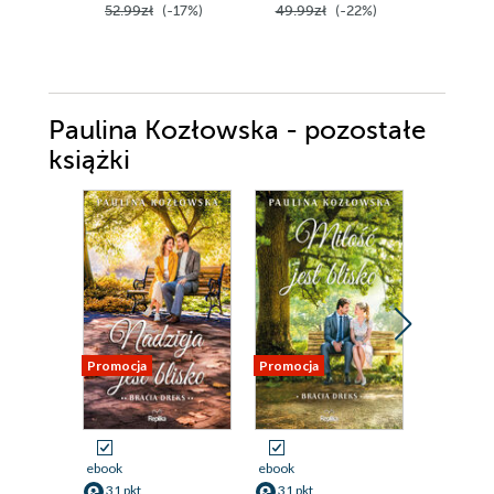
52.99zł
(-17%)
49.99zł
(-22%)
49.90z
Paulina Kozłowska - pozostałe
książki
Promocja
Promocja
Promocja
ebook
ebook
ebook
31 pkt
31 pkt
31 pkt