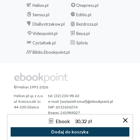
Helion.pl
Onepress.pl
Sensus.pl
Editio.pl
DlaBystrzakow.pl
Bezdroza.pl
Videopoint.pl
Beya.pl
Czytalisek.pl
Sploty
Biblio.Ebookpoint.pl
© Helion 1991-2026
Helion.pl sp. z o.o.
tel. (32) 230-98-63
ul. Kościuszki 1c
e-mail:
[wyświetl email]@ebookpoint.pl
44-100 Gliwice
NIP: 6312636254
Regon: 241989027
Ebook
30,32 zł
Designed with ♥ by
Tonik.pl
Dodaj do koszyka
Pełna wersja strony »