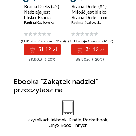
Bracia Dreks (#2).
Bracia Dreks (#1).
Serce na
Nadzieja jest
Miłość jest blisko.
Paulina K
blisko. Bracia
Bracia Dreks, tom
Dreks tom 2
Paulina Kozłowska
1
Paulina Kozłowska
(38,90 zł najniższa cena z 30 dni)
(31,12 zł najniższa cena z 30 dni)
(30,82 zł najni
31.12 zł
31.12 zł
3
38.90zł
(-20%)
38.90zł
(-20%)
38.90z
Ebooka
"Zakątek nadziei"
przeczytasz na:
czytnikach Inkbook, Kindle, Pocketbook,
Onyx Boox i innych