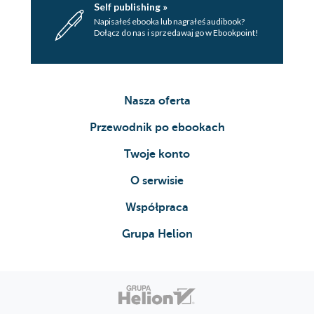
Self publishing »
Napisałeś ebooka lub nagrałeś audibook?
Dołącz do nas i sprzedawaj go w Ebookpoint!
Nasza oferta
Przewodnik po ebookach
Twoje konto
O serwisie
Współpraca
Grupa Helion