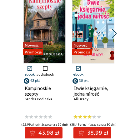
Nowość
Nowość
Nowość
Promocja
Promocja
Promocja
ebook
audiobook
ebook
ebook
aud
43 pkt
38 pkt
41 pkt
Kampinoskie
Dwie księgarnie,
Dama z 
szepty
jedna miłość
Sylwia Win
Sandra Podleska
Ali Brady
(52,99 zł najniższa cena z 30 dni)
(38,49 zł najniższa cena z 30 dni)
(40,92 zł najni
43.98 zł
38.99 zł
4