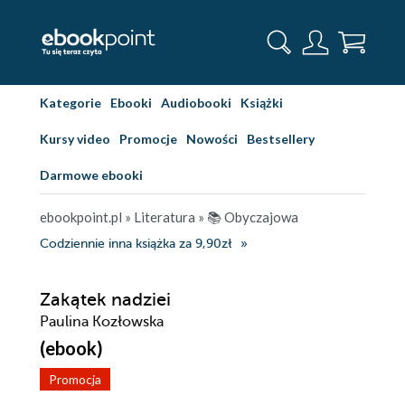
Kategorie
Ebooki
Audiobooki
Książki
Kursy video
Promocje
Nowości
Bestsellery
Darmowe ebooki
ebookpoint.pl
»
Literatura
»
📚 Obyczajowa
Codziennie inna książka za 9,90zł
Zakątek nadziei
Paulina Kozłowska
(ebook)
Promocja