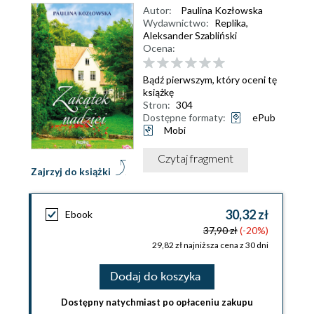
Autor:
Paulina Kozłowska
Wydawnictwo:
Replika,
Aleksander Szabliński
Ocena:
Bądź pierwszym, który oceni tę
książkę
Stron:
304
Dostępne formaty:
ePub
Mobi
Czytaj fragment
Zajrzyj do książki
30,32 zł
Ebook
37,90 zł
(-20%)
29,82 zł najniższa cena z 30 dni
Dodaj do koszyka
Dostępny natychmiast po opłaceniu zakupu