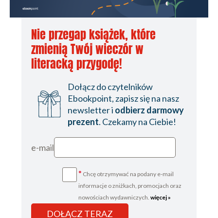
Nie przegap książek, które
zmienią Twój wieczór w
literacką przygodę!
Dołącz do czytelników
Ebookpoint, zapisz się na nasz
newsletter i
odbierz darmowy
prezent
. Czekamy na Ciebie!
e-mail
*
Chcę otrzymywać na podany e-mail
informacje o zniżkach, promocjach oraz
nowościach wydawniczych.
więcej »
DOŁĄCZ TERAZ