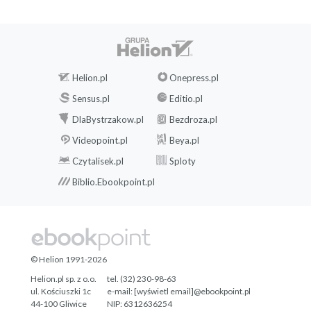
Helion.pl
Onepress.pl
Sensus.pl
Editio.pl
DlaBystrzakow.pl
Bezdroza.pl
Videopoint.pl
Beya.pl
Czytalisek.pl
Sploty
Biblio.Ebookpoint.pl
© Helion 1991-2026
Helion.pl sp. z o.o.
tel. (32) 230-98-63
ul. Kościuszki 1c
e-mail:
[wyświetl email]@ebookpoint.pl
44-100 Gliwice
NIP: 6312636254