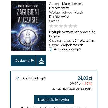
Autor:
Marek Leszek
Droździewicz
Wydawnictwo:
Marek
Dróździewicz
Ocena:
Bądź pierwszym, który oceni tę
książkę
Czas nagrania:
15 godz. 1 min.
Czyta:
Wojtek Masiak
Audiobook w mp3
Odsłuchaj
24,82 zł
Audiobook mp3
29,90 zł
(-17%)
25,42 zł najniższa cena z 30 dni
Dodaj do koszyka