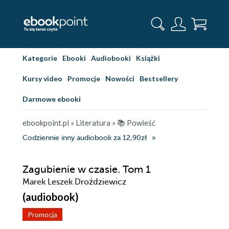
Kategorie
Ebooki
Audiobooki
Książki
Kursy video
Promocje
Nowości
Bestsellery
Darmowe ebooki
ebookpoint.pl
»
Literatura
»
📚 Powieść
Codziennie inny audiobook za 12,90zł
Zagubienie w czasie. Tom 1
Marek Leszek Droździewicz
(audiobook)
Promocja