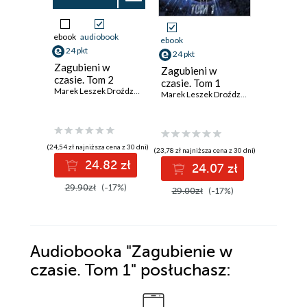
ebook
audiobook
ebook
aud
ebook
24 pkt
41 pkt
24 pkt
Zagubieni w
Dama z 
Zagubieni w
czasie. Tom 2
Sylwia Win
czasie. Tom 1
Marek Leszek Droździewicz
Marek Leszek Droździewicz
(24,54 zł najniższa cena z 30 dni)
(40,92 zł najni
(23,78 zł najniższa cena z 30 dni)
24.82 zł
4
24.07 zł
29.90zł
(-17%)
49.90z
29.00zł
(-17%)
Audiobooka
"Zagubienie w
czasie. Tom 1"
posłuchasz: