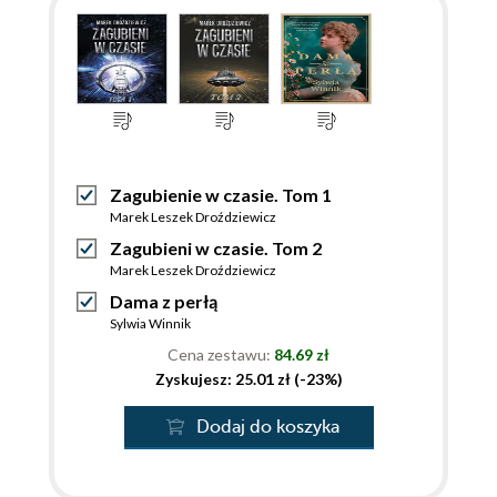
Zagubienie w czasie. Tom 1
Marek Leszek Droździewicz
Zagubieni w czasie. Tom 2
Marek Leszek Droździewicz
Dama z perłą
Sylwia Winnik
Cena zestawu:
84.69 zł
Zyskujesz: 25.01 zł (-23%)
Dodaj do koszyka