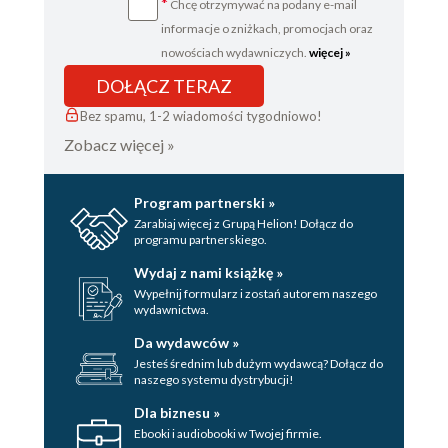
*
Chcę otrzymywać na podany e-mail
informacje o zniżkach, promocjach oraz
nowościach wydawniczych.
więcej »
DOŁĄCZ TERAZ
Bez spamu, 1-2 wiadomości tygodniowo!
Zobacz więcej »
Program partnerski »
Zarabiaj więcej z Grupą Helion! Dołącz do
programu partnerskiego.
Wydaj z nami książkę »
Wypełnij formularz i zostań autorem naszego
wydawnictwa.
Da wydawców »
Jesteś średnim lub dużym wydawcą? Dołącz do
naszego systemu dystrybucji!
Dla biznesu »
Ebooki i audiobooki w Twojej firmie.