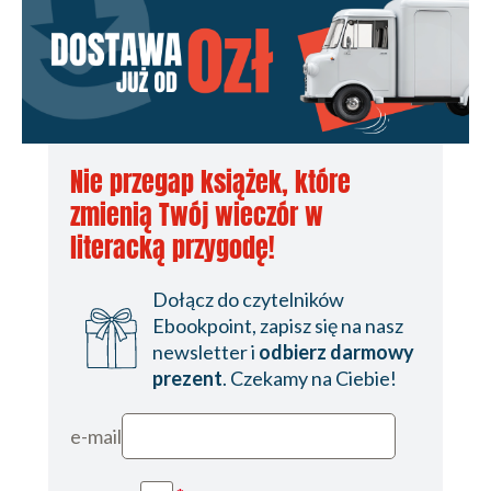
Nie przegap książek, które
zmienią Twój wieczór w
literacką przygodę!
Dołącz do czytelników
Ebookpoint, zapisz się na nasz
newsletter i
odbierz darmowy
prezent
. Czekamy na Ciebie!
e-mail