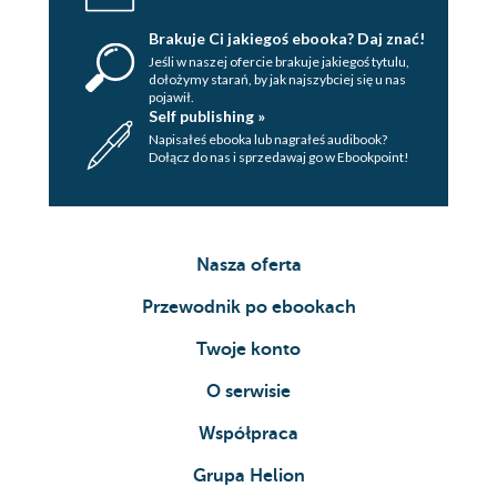
Brakuje Ci jakiegoś ebooka? Daj znać!
Jeśli w naszej ofercie brakuje jakiegoś tytulu,
dołożymy starań, by jak najszybciej się u nas
pojawił.
Self publishing »
Napisałeś ebooka lub nagrałeś audibook?
Dołącz do nas i sprzedawaj go w Ebookpoint!
Nasza oferta
Przewodnik po ebookach
Twoje konto
O serwisie
Współpraca
Grupa Helion