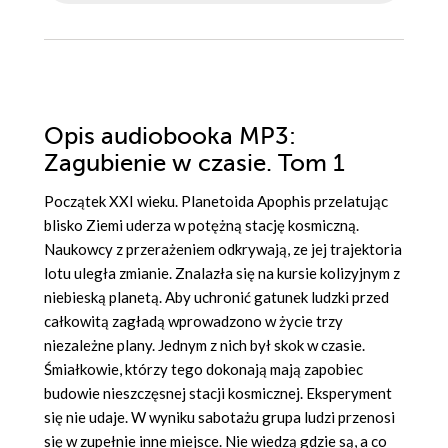
Opis
audiobooka MP3
:
Zagubienie w czasie. Tom 1
Początek XXI wieku. Planetoida Apophis przelatując
blisko Ziemi uderza w potężną stację kosmiczną.
Naukowcy z przerażeniem odkrywają, ze jej trajektoria
lotu uległa zmianie. Znalazła się na kursie kolizyjnym z
niebieską planetą. Aby uchronić gatunek ludzki przed
całkowitą zagładą wprowadzono w życie trzy
niezależne plany. Jednym z nich był skok w czasie.
Śmiałkowie, którzy tego dokonają mają zapobiec
budowie nieszczęsnej stacji kosmicznej. Eksperyment
się nie udaje. W wyniku sabotażu grupa ludzi przenosi
się w zupełnie inne miejsce. Nie wiedzą gdzie są, a co