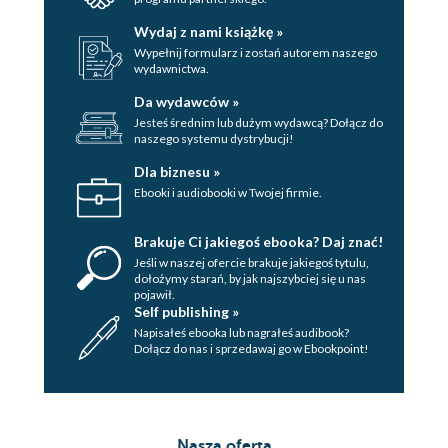
Wydaj z nami książkę »
Wypełnij formularz i zostań autorem naszego
wydawnictwa.
Da wydawców »
Jesteś średnim lub dużym wydawcą? Dołącz do
naszego systemu dystrybucji!
Dla biznesu »
Ebooki i audiobooki w Twojej firmie.
Brakuje Ci jakiegoś ebooka? Daj znać!
Jeśli w naszej ofercie brakuje jakiegoś tytulu,
dołożymy starań, by jak najszybciej się u nas
pojawił.
Self publishing »
Napisałeś ebooka lub nagrałeś audibook?
Dołącz do nas i sprzedawaj go w Ebookpoint!
Nasza oferta