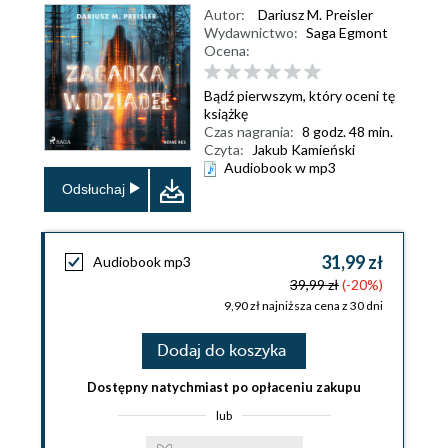
Autor:
Dariusz M. Preisler
Wydawnictwo:
Saga Egmont
Ocena:
Bądź pierwszym, który oceni tę
książkę
Czas nagrania:
8 godz. 48 min.
Czyta:
Jakub Kamieński
Audiobook w mp3
Odsłuchaj
31,99 zł
Audiobook mp3
39,99 zł
(-20%)
9,90 zł najniższa cena z 30 dni
Dodaj do koszyka
Dostępny natychmiast po opłaceniu zakupu
lub