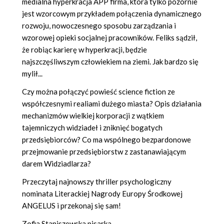
medialna hyperkracja APP firma, która tylko pozornie
jest wzorcowym przykładem połączenia dynamicznego
rozwoju, nowoczesnego sposobu zarządzania i
wzorowej opieki socjalnej pracowników. Feliks sądził,
że robiąc karierę w hyperkracji, będzie
najszczęśliwszym człowiekiem na ziemi. Jak bardzo się
mylił...
Czy można połączyć powieść science fiction ze
współczesnymi realiami dużego miasta? Opis działania
mechanizmów wielkiej korporacji z wątkiem
tajemniczych widziadeł i zniknięć bogatych
przedsiębiorców? Co ma wspólnego bezpardonowe
przejmowanie przedsiębiorstw z zastanawiającym
darem Widziadlarza?
Przeczytaj najnowszy thriller psychologiczny
nominata Literackiej Nagrody Europy Środkowej
ANGELUS i przekonaj się sam!
Zofia Staniszewska pisarka