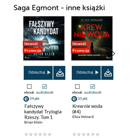
Saga Egmont - inne książki
Nowość
Nowość
Promocja
Promocja
Promocja
Odsłuchaj
Odsłuchaj
Odsłuch
ebook
audiobook
ebook
audiobook
ebook
aud
39 pkt
35 pkt
19 pkt
Fałszywy
Krew nie woda
Białe no
kandydat Trylogia
(#4)
Fiodor Do
Rzeszy. Tom 1
Eliza Veinard
Brian Klein