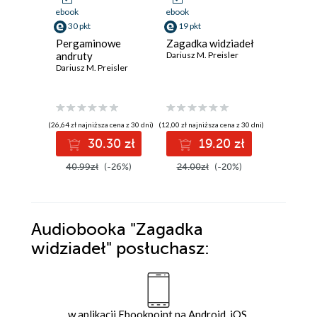
ebook
aud
ebook
ebook
38 pkt
30 pkt
19 pkt
Białe T
Pergaminowe
Zagadka widziadeł
Marta Zab
andruty
Dariusz M. Preisler
Dariusz M. Preisler
(38,49 zł najni
(26,64 zł najniższa cena z 30 dni)
(12,00 zł najniższa cena z 30 dni)
3
30.30 zł
19.20 zł
49.99z
40.99zł
(-26%)
24.00zł
(-20%)
Audiobooka
"Zagadka
widziadeł"
posłuchasz:
w aplikacji Ebookpoint na Android, iOS,