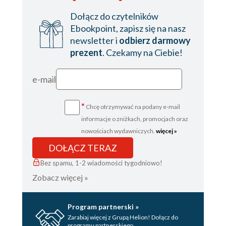
Dołącz do czytelników
Ebookpoint, zapisz się na nasz
newsletter i
odbierz darmowy
prezent
. Czekamy na Ciebie!
e-mail
*
Chcę otrzymywać na podany e-mail
informacje o zniżkach, promocjach oraz
nowościach wydawniczych.
więcej »
DOŁĄCZ TERAZ
Bez spamu, 1-2 wiadomości tygodniowo!
Zobacz więcej »
Program partnerski »
Zarabiaj więcej z Grupą Helion! Dołącz do
programu partnerskiego.