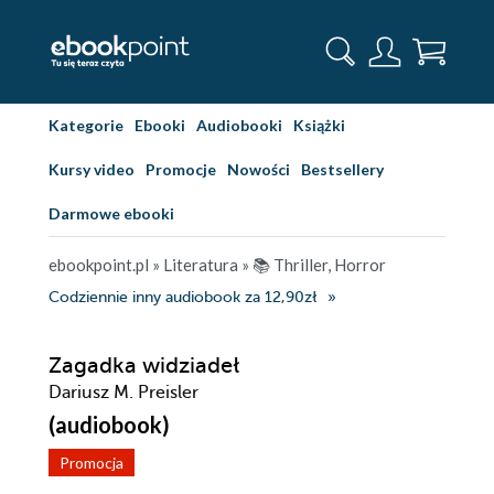
Kategorie
Ebooki
Audiobooki
Książki
Kursy video
Promocje
Nowości
Bestsellery
Darmowe ebooki
ebookpoint.pl
»
Literatura
»
📚 Thriller, Horror
Codziennie inny audiobook za 12,90zł
Zagadka widziadeł
Dariusz M. Preisler
(audiobook)
Promocja