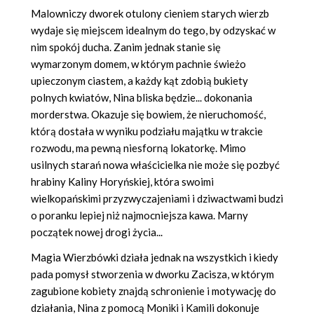
Malowniczy dworek otulony cieniem starych wierzb
wydaje się miejscem idealnym do tego, by odzyskać w
nim spokój ducha. Zanim jednak stanie się
wymarzonym domem, w którym pachnie świeżo
upieczonym ciastem, a każdy kąt zdobią bukiety
polnych kwiatów, Nina bliska będzie... dokonania
morderstwa. Okazuje się bowiem, że nieruchomość,
którą dostała w wyniku podziału majątku w trakcie
rozwodu, ma pewną niesforną lokatorkę. Mimo
usilnych starań nowa właścicielka nie może się pozbyć
hrabiny Kaliny Horyńskiej, która swoimi
wielkopańskimi przyzwyczajeniami i dziwactwami budzi
o poranku lepiej niż najmocniejsza kawa. Marny
początek nowej drogi życia...
Magia Wierzbówki działa jednak na wszystkich i kiedy
pada pomysł stworzenia w dworku Zacisza, w którym
zagubione kobiety znajdą schronienie i motywację do
działania, Nina z pomocą Moniki i Kamili dokonuje