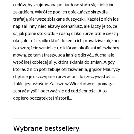
cudów, by zrujnowana posiadłość stała się sielskim
zakątkiem. Wkrótce pod ich opiekuńcze skrzydła
trafiają pierwsze zbłąkane duszyczki. Każdej z nich los
napisał inny, nieciekawy scenariusz, ale łączy je to, że
są jak polne stokrotki - rosną dziko i przelotnie cieszą
oko, ale też rzadko ktoś docenia ich prawdziwe piękno.
Na szczęście w miejscu, o którym okoliczni mieszkańcy
mówią, że tam straszy, uda im się odkryć... ducha, ale
wspólnej kobiecej siły, która skłania do zmian. A gdy
któraś z nich potrzebuje otrzeźwienia, gąsior Maurycy
chętnie je uszczypnie i przywróci do rzeczywistości.
Takie jest właśnie Zacisze w Wierzbówce - pomaga
zebrać myśli i oderwać się od codzienności. A to
dopiero początek tej historii...
Wybrane bestsellery