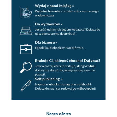
Wydaj z nami książkę »
Wypełnij formularz i zostań autorem naszego
wydawnictwa.
Da wydawców »
Jesteś średnim lub dużym wydawcą? Dołącz do
naszego systemu dystrybucji!
Dla biznesu »
Ebooki i audiobooki w Twojej firmie.
Brakuje Ci jakiegoś ebooka? Daj znać!
Jeśli w naszej ofercie brakuje jakiegoś tytulu,
dołożymy starań, by jak najszybciej się u nas
pojawił.
Self publishing »
Napisałeś ebooka lub nagrałeś audibook?
Dołącz do nas i sprzedawaj go w Ebookpoint!
Nasza oferta