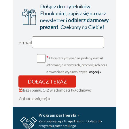
Dołącz do czytelników
Ebookpoint, zapisz się na nasz
newsletter i
odbierz darmowy
prezent
. Czekamy na Ciebie!
e-mail
*
Chcę otrzymywać na podany e-mail
informacje o zniżkach, promocjach oraz
nowościach wydawniczych.
więcej »
DOŁĄCZ TERAZ
Bez spamu, 1-2 wiadomości tygodniowo!
Zobacz więcej »
Program partnerski »
Zarabiaj więcej z Grupą Helion! Dołącz do
programu partnerskiego.