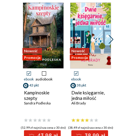
Nowość
Nowość
Nowość
Promocja
Promocja
Promocja
ebook
audiobook
ebook
ebook
aud
43 pkt
38 pkt
41 pkt
Kampinoskie
Dwie księgarnie,
Dama z 
szepty
jedna miłość
Sylwia Win
Sandra Podleska
Ali Brady
(52,99 zł najniższa cena z 30 dni)
(38,49 zł najniższa cena z 30 dni)
(40,92 zł najni
43.98 zł
38.99 zł
4