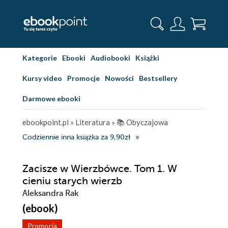
Kategorie
Ebooki
Audiobooki
Książki
Kursy video
Promocje
Nowości
Bestsellery
Darmowe ebooki
ebookpoint.pl
»
Literatura
»
📚 Obyczajowa
Codziennie inna książka za 9,90zł
Zacisze w Wierzbówce. Tom 1. W
cieniu starych wierzb
Aleksandra Rak
(ebook)
Promocja