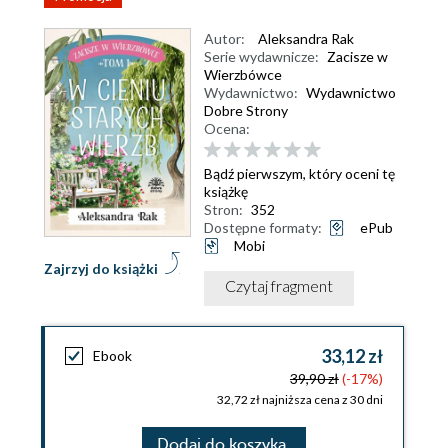
Autor:
Aleksandra Rak
Serie wydawnicze:
Zacisze w
Wierzbówce
Wydawnictwo:
Wydawnictwo
Dobre Strony
Ocena:
Bądź pierwszym, który oceni tę
książkę
Stron:
352
Dostępne formaty:
ePub
Mobi
Zajrzyj do książki
Czytaj fragment
33,12 zł
Ebook
39,90 zł
(-17%)
32,72 zł najniższa cena z 30 dni
Dodaj do koszyka