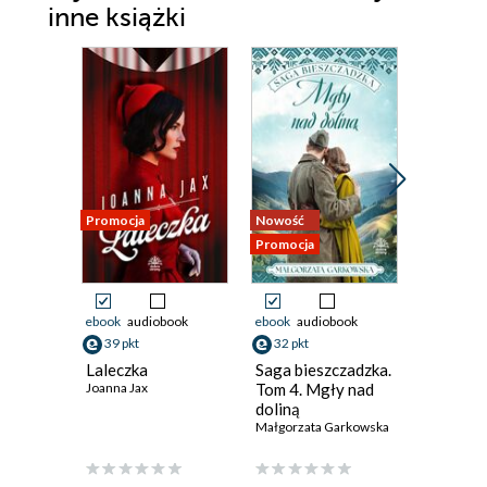
inne książki
Promocja
Nowość
Promocja
Promocja
ebook
audiobook
ebook
audiobook
ebook
aud
39 pkt
32 pkt
33 pkt
Laleczka
Saga bieszczadzka.
Pogranic
Joanna Jax
Tom 4. Mgły nad
Powiert
doliną
Natalia Pr
Małgorzata Garkowska