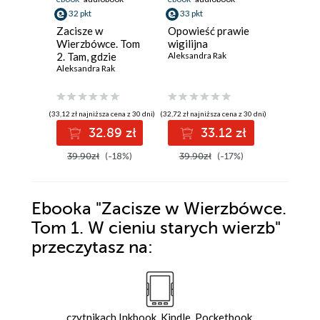
32 pkt
33 pkt
33 pkt
Zacisze w
Opowieść prawie
Sto mil c
Wierzbówce. Tom
wigilijna
Aleksandr
2. Tam, gdzie
Aleksandra Rak
kwitną stokrotki
Aleksandra Rak
(33,12 zł najniższa cena z 30 dni)
(32,72 zł najniższa cena z 30 dni)
(32,72 zł najni
32.89 zł
33.12 zł
3
39.90zł
(-18%)
39.90zł
(-17%)
39.90z
Ebooka
"Zacisze w Wierzbówce.
Tom 1. W cieniu starych wierzb"
przeczytasz na:
czytnikach Inkbook, Kindle, Pocketbook,