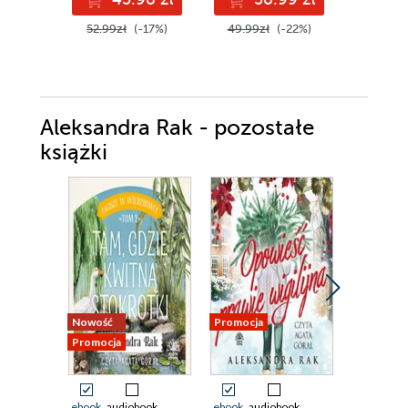
52.99zł
(-17%)
49.99zł
(-22%)
49.90z
Aleksandra Rak - pozostałe
książki
Nowość
Promocja
Promocja
Promocja
ebook
audiobook
ebook
audiobook
ebook
aud